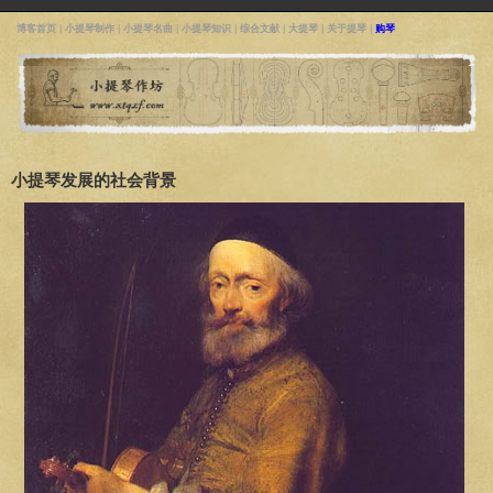
博客首页
|
小提琴制作
|
小提琴名曲
|
小提琴知识
|
综合文献
|
大提琴
|
关于提琴
|
购琴
小提琴发展的社会背景