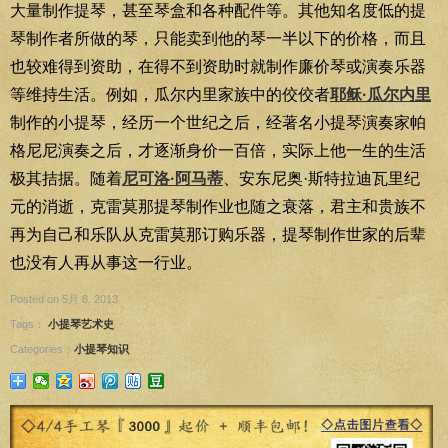
大量制作提琴，甚至琴盒和各种配件等。其他知名度低的提
琴制作者所做的琴，只能卖到他的琴一半以下的价格，而且
也较难得到资助，在得不到资助时就制作廉价琴或演奏乐器
等维持生活。例如，瓜尔内里家族中的佼佼者
耶稣·瓜尔内里
制作的小提琴，经历一个世纪之后，经著名小提琴演奏家帕
格尼尼演奏之后，才逐渐身价一百倍，实际上他一生的生活
极其拮据。随着
尼可洛·阿马蒂
、安东尼奥·斯特拉迪瓦里纪
元的消逝，克雷莫那提琴制作业也随之衰落，君主和贵族不
再为自己和乐队从克雷莫那订购乐器，提琴制作世家的后辈
也没有人再从事这一行业。
Posted on 5月 8, 2013
Tags：
小提琴艺术史
Categories：
小提琴知识