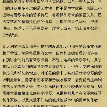
和
面板
的弧度都是典型的巴洛克风格。以至于有人认为，它
们的形状更多考虑的是艺术性，而不是声学效果。实际上小
提琴与音乐本身的艺术特征，有着异乎寻常的紧密关系。巴
洛克艺术的精髓是热烈的情感，小提琴的音色华丽、抒情、
明亮、饱满，不论是在剧院、厅堂，或者广场上演奏都是十
分动听的。
意大利的克雷莫那是小提琴的发源地，但那里的音乐文化依
赖于学院，学院每星期有文学、自然和道德哲理的演讲会，
在演讲会的前后有音乐演奏。不过，这样的音乐活动，几乎
难以为克雷莫那的提琴制作者提供生计。但是，交响乐团的
标准化和乐队的增加，对乐器的需求，特别是对小提琴的需
求明显增加。除著名艺术家和贵族收藏家，需要优秀提琴制
作艺人的杰作之外，专业音乐队伍中地位较低的演奏员，则
需要大量价格较低廉的小提琴。克雷莫那几个有名望的提琴
制作家族，以及大批不知名的或其他城市中的提琴制作者，
为器乐音乐的高度发展提供了物质条件。