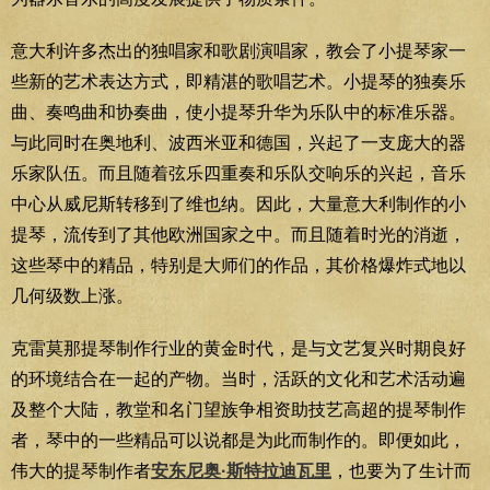
意大利许多杰出的独唱家和歌剧演唱家，教会了小提琴家一
些新的艺术表达方式，即精湛的歌唱艺术。小提琴的独奏乐
曲、奏鸣曲和协奏曲，使小提琴升华为乐队中的标准乐器。
与此同时在奥地利、波西米亚和德国，兴起了一支庞大的器
乐家队伍。而且随着弦乐四重奏和乐队交响乐的兴起，音乐
中心从威尼斯转移到了维也纳。因此，大量意大利制作的小
提琴，流传到了其他欧洲国家之中。而且随着时光的消逝，
这些琴中的精品，特别是大师们的作品，其价格爆炸式地以
几何级数上涨。
克雷莫那提琴制作行业的黄金时代，是与文艺复兴时期良好
的环境结合在一起的产物。当时，活跃的文化和艺术活动遍
及整个大陆，教堂和名门望族争相资助技艺高超的提琴制作
者，琴中的一些精品可以说都是为此而制作的。即便如此，
伟大的提琴制作者
安东尼奥·斯特拉迪瓦里
，也要为了生计而