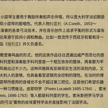
，小提琴主要用于舞蹈伴奏和声乐伴唱，所以意大利学派初期是
现小提琴的歌唱性。代表人物
科雷利
（A.Corelli，1653～
提琴演奏的各类弓法技术，并在音乐创作上追求平衡的形式与富有
往来源于民间小调和舞曲。比如一首流传于西班牙和葡萄牙一
品《
福利亚
》并久负盛名。
教堂奏鸣曲的形式，他的这类作品往往透漏出威严而悲壮的感
科列里和演奏能手科列里是一个相互依存的整体，两者都为牢
风格出过不少力。这种风格既有反映现实生活的深刻内容，又
大利人的激情，也具备着受逻辑完全控制的理性。在当时的博
提琴所使用的音域也不会不超过第三把位，这是他们希望乐器
做法。皮耶特罗（Pietro Locatelli 1695-1764）、索米
ta Somis, 1686-1763）等人都是科列里的学生。索米斯把罗马学派
丽的弓法”著称的皮埃蒙特学派并直接影响了法国学派。