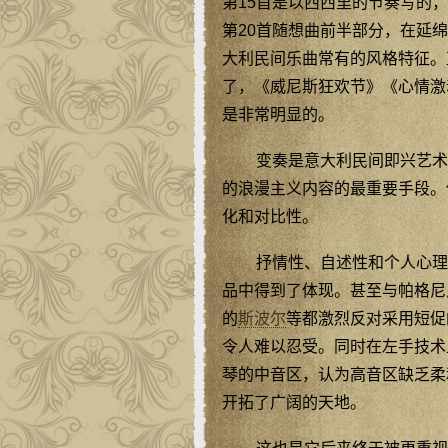
第15首是以西西里的节奏写的
第20首随想曲前半部分，在延
大利民间乐曲常有的风格特征。
了，《威尼斯狂欢节》《心情激
是非常明显的。
变奏是意大利民间即兴艺术
的浪漫主义内容的最重要手段。
化和对比性。
抒情性、自述性和个人心理
品中得到了体现。甚至与帕格尼
的
斯波尔
等都激烈反对采用短促
令人难以忍受。同时在左手技术
琴的中音区，认为高音区缺乏柔
开拓了广阔的天地。