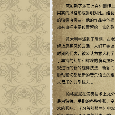
威尼斯学派在演奏和创作上
崇高的风格形成鲜明对比。维瓦
的独奏协奏曲。他的作品中他担
动有事把主要位置留给丰富的歌
意大利学派到了后期，古老
解放思想风起云涌，人们开始追
时期的代表，被公认为意大利学
了丰富的幻想和辉煌的演奏技巧
规进行的新的旋律技法，新颖而
脉动和切都是新的音乐语言的组
义器乐的典型标志”。
帕格尼尼在演奏技术上充分
最为独特。手指的各种伸张、变
术的影响。《24首随想曲》中2