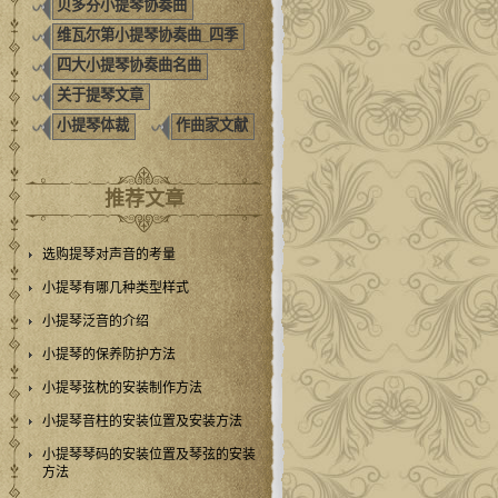
贝多芬小提琴协奏曲
维瓦尔第小提琴协奏曲_四季
四大小提琴协奏曲名曲
关于提琴文章
小提琴体裁
作曲家文献
推荐文章
选购提琴对声音的考量
小提琴有哪几种类型样式
小提琴泛音的介绍
小提琴的保养防护方法
小提琴弦枕的安装制作方法
小提琴音柱的安装位置及安装方法
小提琴琴码的安装位置及琴弦的安装
方法