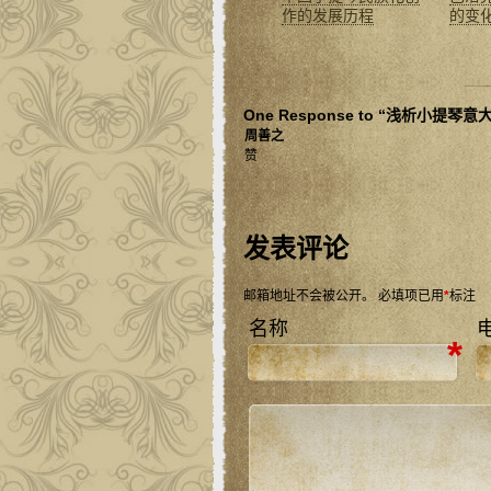
作的发展历程
的变
One Response to “浅析小提
周善之
赞
发表评论
邮箱地址不会被公开。
必填项已用
*
标注
名称
*