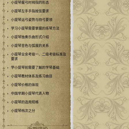
小提琴握弓时拇指的形态
小提琴左手手指按弦要求
小提琴运弓姿势与持弓要领
学习小提琴需要掌握的练琴方法
小提琴独奏乐曲形式介绍
小提琴音色与弧度的关系
小提琴业余考级一、二级考级标准及
要求
学小提琴前需要了解的学琴基础
小提琴教材体系及练习曲目
小提琴价格的体现
中国早期小提琴代表人物
小提琴的选用规格
小提琴档次之分