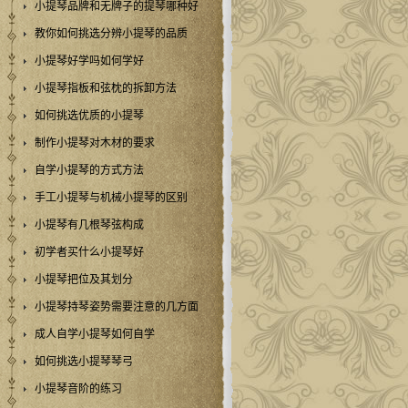
小提琴品牌和无牌子的提琴哪种好
教你如何挑选分辨小提琴的品质
小提琴好学吗如何学好
小提琴指板和弦枕的拆卸方法
如何挑选优质的小提琴
制作小提琴对木材的要求
自学小提琴的方式方法
手工小提琴与机械小提琴的区别
小提琴有几根琴弦构成
初学者买什么小提琴好
小提琴把位及其划分
小提琴持琴姿势需要注意的几方面
成人自学小提琴如何自学
如何挑选小提琴琴弓
小提琴音阶的练习