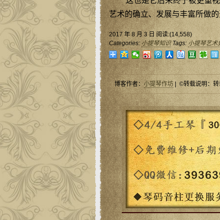
这也是它后来终于被更重视
艺术的确立、发展与丰富所做的
2017 年 8 月 3 日 阅读:(14,558)
Categories:
小提琴知识
Tags:
小提琴艺术
博客作者：
小提琴作坊
| ©转载说明：转