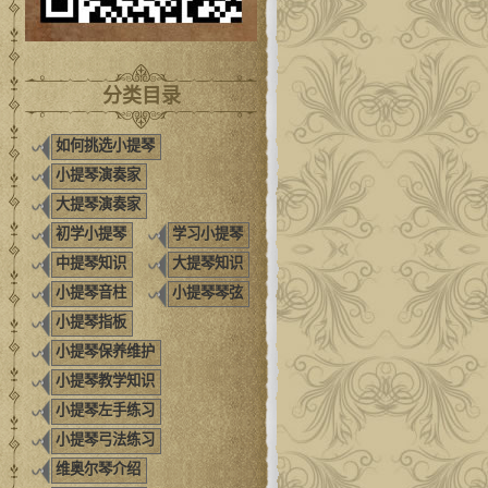
分类目录
如何挑选小提琴
小提琴演奏家
大提琴演奏家
初学小提琴
学习小提琴
中提琴知识
大提琴知识
小提琴音柱
小提琴琴弦
小提琴指板
小提琴保养维护
小提琴教学知识
小提琴左手练习
小提琴弓法练习
维奥尔琴介绍