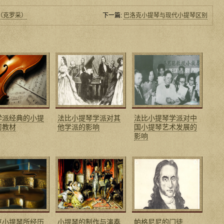
（克罗采）
下一篇:
巴洛克小提琴与现代小提琴区别
学派经典的小提
法比小提琴学派对其
法比小提琴学派对中
习教材
他学派的影响
国小提琴艺术发展的
影响
克小提琴所经历
小提琴的制作与演奏
帕格尼尼的门徒