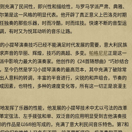
则充满了民间性，即兴性和描绘性，与罗马学派严肃、典雅、
尔第是这一风格的明显代表。他开辟了真正意义上巴洛克时期
任独奏的那些乐器，时而冷酷，时而炫技。快速不断的音型运
调，有时又为悦耳动听的音乐让路。
的小提琴演奏技巧已经不能满足时代发展的需要，意大利民族
求声音的华丽、辉煌，技巧的高超、多变。
帕格尼尼
正是这一
派中影响力最大的演奏家。他创作的《24首随想曲》“巧妙结合
，至今仍然是学习小提琴演奏的最高范本，其中充满了破除常
出人意料的转调，丰富的半音进行，尖锐的和声组合，节奏的
成因素，也特性，多种的速度变化等，所有这一切正是浪漫主
地发挥了乐器的性能，他发展的小提琴技术中尤以弓法的改革
革定弦法、左手拨弦和单、双泛音的应用明显受到吉他演奏技
/3的作品是以6/8拍写成的，充满了意大利民间音乐特色。第7和