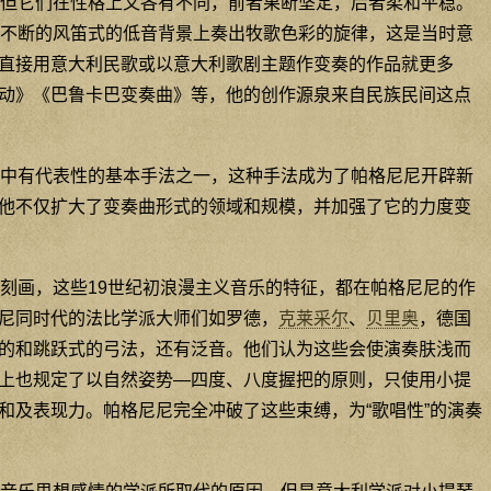
，但它们在性格上又各有不同，前者果断坚定，后者柔和平稳。
绵不断的风笛式的低音背景上奏出牧歌色彩的旋律，这是当时意
直接用意大利民歌或以意大利歌剧主题作变奏的作品就更多
动》《巴鲁卡巴变奏曲》等，他的创作源泉来自民族民间这点
中有代表性的基本手法之一，这种手法成为了帕格尼尼开辟新
他不仅扩大了变奏曲形式的领域和规模，并加强了它的力度变
刻画，这些19世纪初浪漫主义音乐的特征，都在帕格尼尼的作
尼同时代的法比学派大师们如罗德，
克莱采尔
、
贝里奥
，德国
的和跳跃式的弓法，还有泛音。他们认为这些会使演奏肤浅而
上也规定了以自然姿势—四度、八度握把的原则，只使用小提
和及表现力。帕格尼尼完全冲破了这些束缚，为“歌唱性”的演奏