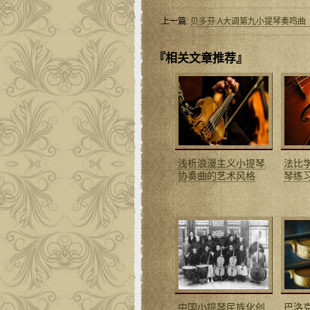
上一篇:
贝多芬 A大调第九小提琴奏鸣曲
『相关文章推荐』
浅析浪漫主义小提琴
法比
协奏曲的艺术风格
琴练
中国小提琴民族化创
巴洛