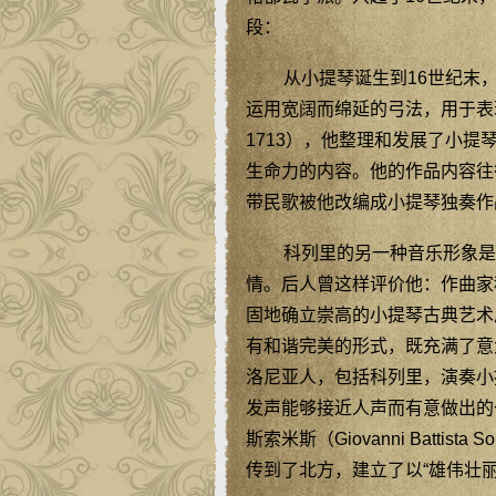
段：
从小提琴诞生到16世纪末
运用宽阔而绵延的弓法，用于表
1713），他整理和发展了小
生命力的内容。他的作品内容往
带民歌被他改编成小提琴独奏作
科列里的另一种音乐形象是
情。后人曾这样评价他：作曲家
固地确立崇高的小提琴古典艺术
有和谐完美的形式，既充满了意
洛尼亚人，包括科列里，演奏小
发声能够接近人声而有意做出的一种习惯
斯索米斯（Giovanni Battis
传到了北方，建立了以“雄伟壮