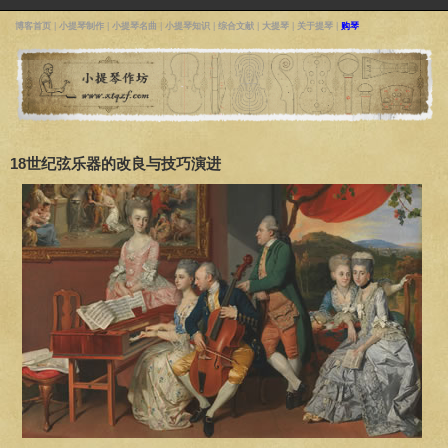
博客首页
|
小提琴制作
|
小提琴名曲
|
小提琴知识
|
综合文献
|
大提琴
|
关于提琴
|
购琴
18世纪弦乐器的改良与技巧演进