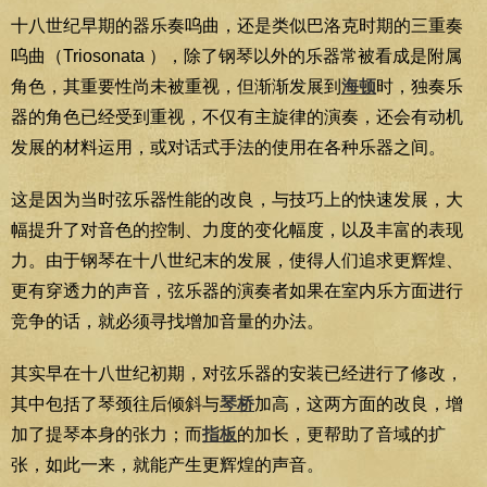
十八世纪早期的器乐奏呜曲，还是类似巴洛克时期的三重奏
呜曲（Triosonata ），除了钢琴以外的乐器常被看成是附属
角色，其重要性尚未被重视，但渐渐发展到
海顿
时，独奏乐
器的角色已经受到重视，不仅有主旋律的演奏，还会有动机
发展的材料运用，或对话式手法的使用在各种乐器之间。
这是因为当时弦乐器性能的改良，与技巧上的快速发展，大
幅提升了对音色的控制、力度的变化幅度，以及丰富的表现
力。由于钢琴在十八世纪末的发展，使得人们追求更辉煌、
更有穿透力的声音，弦乐器的演奏者如果在室内乐方面进行
竞争的话，就必须寻找增加音量的办法。
其实早在十八世纪初期，对弦乐器的安装已经进行了修改，
其中包括了琴颈往后倾斜与
琴桥
加高，这两方面的改良，增
加了提琴本身的张力；而
指板
的加长，更帮助了音域的扩
张，如此一来，就能产生更辉煌的声音。