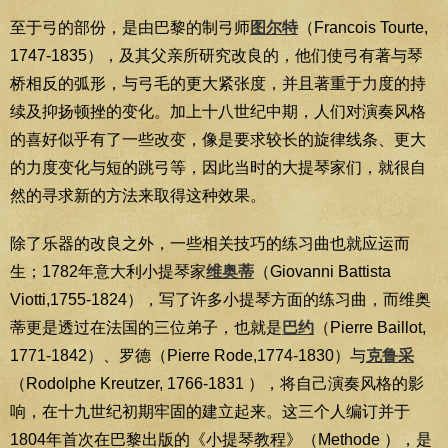
至于弓的部份，是由巴黎的制弓师
图尔特
（Francois Tourte,
1747-1835），及其父亲所研究改良的，他们使弓有著与琴
桥相反的弧形，与弓毛的更大紧张度，并且著重于力度的持
续及抑扬顿挫的变化。加上十八世纪中期，人们对演奏风格
的喜好似乎有了一些改变，像是要求较长的旋律线条、更大
的力度变化与短的跳弓等，因此当时的大提琴家们，就很自
然的寻求新的方法来取得这种效果。
除了乐器的改良之外，一些相关技巧的练习曲也就应运而
生；1782年意大利小提琴家
维奥蒂
（Giovanni Battista
Viotti,1755-1824），写了许多小提琴方面的练习曲，而维奥
蒂更是透过在法国的三位弟子，也就是
巴约
（Pierre Baillot,
1771-1842）、罗德（Pierre Rode,1774-1830）与
克鲁采
（Rodolphe Kreutzer, 1766-1831 ），将自己演奏风格的影
响，在十九世纪初期牢固的建立起来。这三个人编订并于
1804年首次在巴黎出版的《小提琴教程》（Methode ），是