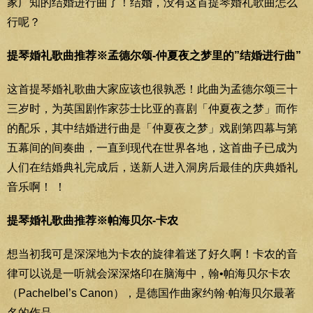
家广知的结婚进行曲了！结婚，没有这首提琴婚礼歌曲怎么
行呢？
提琴婚礼歌曲推荐※孟德尔颂-仲夏夜之梦里的”结婚进行曲”
这首提琴婚礼歌曲大家应该也很孰悉！此曲为孟德尔颂三十
三岁时，为英国剧作家莎士比亚的喜剧「仲夏夜之梦」而作
的配乐，其中结婚进行曲是「仲夏夜之梦」戏剧第四幕与第
五幕间的间奏曲，一直到现代在世界各地，这首曲子已成为
人们在结婚典礼完成后，送新人进入洞房后最佳的庆典婚礼
音乐啊！ ！
提琴婚礼歌曲推荐※帕海贝尔-卡农
想当初我可是深深地为卡农的旋律着迷了好久啊！卡农的音
律可以说是一听就会深深烙印在脑海中，翰•帕海贝尔卡农
（Pachelbel’s Canon），是德国作曲家约翰·帕海贝尔最著
名的作品。