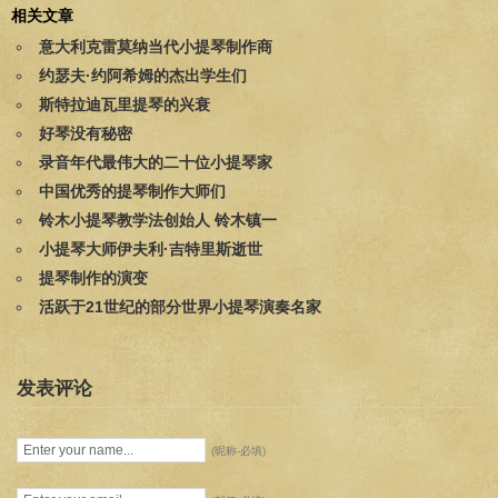
相关文章
意大利克雷莫纳当代小提琴制作商
约瑟夫·约阿希姆的杰出学生们
斯特拉迪瓦里提琴的兴衰
好琴没有秘密
录音年代最伟大的二十位小提琴家
中国优秀的提琴制作大师们
铃木小提琴教学法创始人 铃木镇一
小提琴大师伊夫利·吉特里斯逝世
提琴制作的演变
活跃于21世纪的部分世界小提琴演奏名家
发表评论
(昵称-必填)