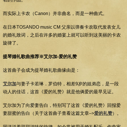
而实际上卡农（Canon）并非曲名，而是一种曲式。
在日本TOSANDO music CM 父亲以弹奏卡农取代发表女儿
的婚礼致词，之后在许多的婚宴上就可以听到这美丽的卡农
旋律了。
提琴婚礼歌曲推荐※艾尔加-爱的礼赞
这首曲子会成为提琴婚礼歌曲缘由是：
艾尔加
与妻子卡若琳．罗伯特，相差9岁的姐弟恋，是一段
动人的佳话，这首《爱的礼赞》就是他俩爱的最早见证。
艾尔加为了向爱妻告白，特别写了这首《爱的礼赞》回报爱
妻甜蜜的告白（关于这首曲子查看这篇文章–>
爱的礼赞
）。
因洋溢着甜甜滋味的旋律，如今常被用于婚礼配乐，作曲家