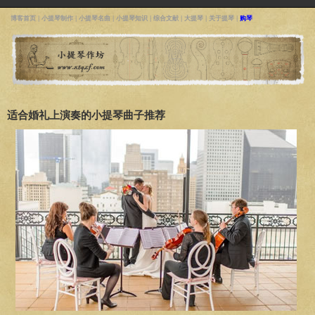
博客首页
|
小提琴制作
|
小提琴名曲
|
小提琴知识
|
综合文献
|
大提琴
|
关于提琴
|
购琴
适合婚礼上演奏的小提琴曲子推荐