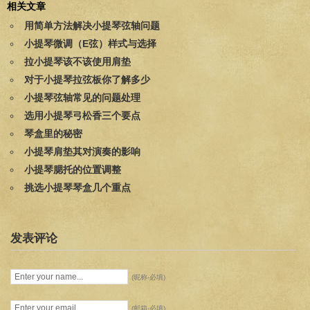
相关文章
用简单方法解决小提琴弦轴问题
小提琴微调（E弦）样式与选择
拉小提琴该不该使用肩垫
对于小提琴拉弦板你了解多少
小提琴弦轴常见的问题处理
选用小提琴弓松香三个要点
琴盒里的秘密
小提琴肩垫其对演奏的影响
小提琴腮托的位置调整
挑选小提琴琴盒几个重点
发表评论
(昵称-必填)
(邮箱-必填)