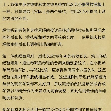
上，就像羊肠尾绳或麻线尾绳系绑在巴洛克
小提琴拉弦板
上
一样。只是绳结（实际上是两个绳结）与巴洛克小提琴上系
的方法的不同。
经常听到有关凯夫拉尾绳的投诉是很难调整拉弦板和琴码之
间的后弦长（拉弦板和桥之间琴弦的长度），使用凯夫拉尾
绳很难把后弦长调整到理想的距离。
第一传统经验规则：后弦长应为约1/6的有效弦长。第二传统
经验规则：通过琴码后琴弦的音调来确定后弦长，在小提琴
琴码后拉D弦，与A弦比较，应该得到高两个八度的A。这些
经验法则对于羊肠线相当有效。 这些规则对于现代尾部缠有
丝线的现代琴弦却不太好用，所以流行的做法是钢弦或合成
琴弦以55毫米作为出发点向前再调整，直到达到最佳的乐器
响度和音质。
制琴师有各种方法用于确定拉弦板是否调整到了最佳状态，