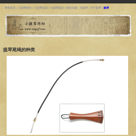
博客首页
|
小提琴制作
|
小提琴名曲
|
小提琴知识
|
综合文献
|
大提琴
|
关于提琴
|
购琴
提琴尾绳的种类