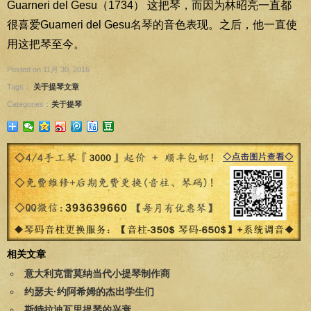
Guarneri del Gesu（1734） 这把琴，而因为林昭亮一直都
很喜爱Guarneri del Gesu名琴的音色表现。之后，他一直使
用这把琴至今。
Posted on 11月 30, 2016
Tags：
关于提琴文章
Categories：
关于提琴
相关文章
意大利克雷莫纳当代小提琴制作商
约瑟夫·约阿希姆的杰出学生们
斯特拉迪瓦里提琴的兴衰