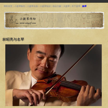
博客首页
|
小提琴制作
|
小提琴名曲
|
小提琴知识
|
综合文献
|
大提琴
|
关于提琴
|
购琴
林昭亮与名琴