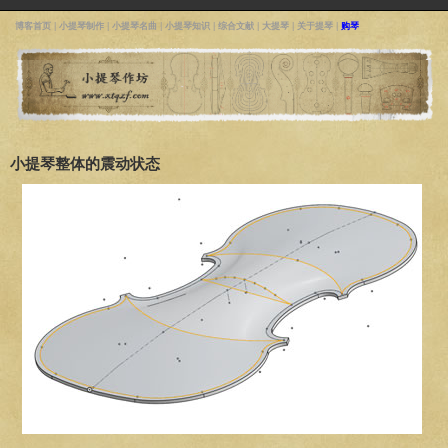
博客首页
|
小提琴制作
|
小提琴名曲
|
小提琴知识
|
综合文献
|
大提琴
|
关于提琴
|
购琴
小提琴整体的震动状态