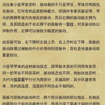
当拉奏小提琴发音时，振动着的不只是琴弦，琴体共鸣箱也
在振动，它对音的品质影响极大。经国外专家实验证明，琴
马的两脚常做方向相反的振动，而且右脚的振动较左脚为
弱，其原因是由于在右脚下的面板有一
音柱
，对其振动给以
抑制作用，左脚可以做较大幅度的振动。
由实验可知，右下降时左就上升、右上升时左下降，面板的
振动除通过侧板的中介作用传到背板外，音柱是传递振动前
重要部分。
小提琴琴体的这种振动状态，因琴板木质的不同而有差异，
同一把琴在不同音高时，振动状态也不同，例如在低音时，
大约与
低音梁
平行分为两部分，音越高时，其分区越变简
单，另外因温度、湿度的不同也会不相同的。
面板与背板的振动样式，两个部分振动的部位相反，在相反
的两部分之间并非截然分开，而是出现了两者之间的过渡部