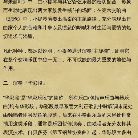
与朱丽叶》中，由小提琴与其它管弦乐器的密切配合，形象
而生动地表现出两大家族发生械斗的场面；在第六交响曲
《悲怆》中，小提琴演奏出温柔的主题旋律，充分表现出作
曲家个人的苦难和斗争以及愤怒的呐喊和对生活与爱情的热
切追求与渴望。
凡此种种，都足以说明，小提琴通过演奏“主旋律”，证明它
在整个交响乐团中独一无二、不可或缺的最为重要的地位与
作用。
二、演奏『华彩段』
“华彩段”是“华彩乐段”的简称，所有乐曲(包括声乐曲与器乐
曲)均有华彩段，华彩段最早系意大利正歌剧中咏叹调末尾处
由独唱者即兴发挥的段落，后来在协奏曲乐章的末尾处也常
插用这类乐段，通常是乐团暂停演奏，由独唱者充分发挥其
表演技术。自贝多芬《第五钢琴协奏曲》起，华彩段大多由