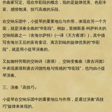
作曲家写定。现在华彩段的概念，指的是旋律优美、色彩丰
富、感情饱满、技巧高难的乐段。
在交响乐团中，小提琴的重要地位与作用，体现在另一个方
面，就是演奏全曲的“华彩段”。例如，里姆斯基·柯萨科夫的
交响组曲之一《舍海尔萨特》(一译《天方夜谭》)，其中描
写舍海尔王后的富有童话、寓言韵味的旋律优美的“华彩
段”，就是用小提琴演奏的。
又如施特劳斯的交响诗《唐璜》、交响变奏曲《唐吉诃德》
中表现唐璜和唐吉诃德性格与情感的“华彩段”，也均由小提
琴演奏。
三、演奏『高技巧』
小提琴在交响乐团中的重要地位与作用，是通过演奏“高技
巧”旋律来体现的。