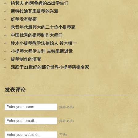
约瑟夫·约阿希姆的杰出学生们
斯特拉迪瓦里提琴的兴衰
好琴没有秘密
录音年代最伟大的二十位小提琴家
中国优秀的提琴制作大师们
铃木小提琴教学法创始人 铃木镇一
小提琴大师伊夫利·吉特里斯逝世
提琴制作的演变
活跃于21世纪的部分世界小提琴演奏名家
发表评论
(昵称-必填)
(邮箱-必填)
(可选)