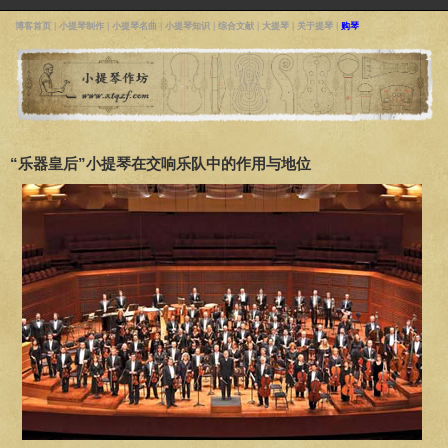
博客首页
|
小提琴制作
|
小提琴名曲
|
小提琴知识
|
综合文献
|
大提琴
|
关于提琴
|
购琴
“乐器皇后”小提琴在交响乐队中的作用与地位