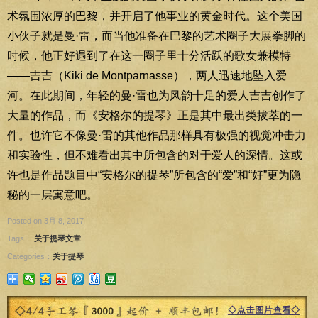
术氛围浓厚的巴黎，并开启了他事业的黄金时代。这个美国
小伙子就是曼·雷，而当他准备在巴黎的艺术圈子大展拳脚的
时候，他正好遇到了在这一圈子里十分活跃的歌女兼模特
——吉吉（Kiki de Montparnasse），两人迅速地坠入爱
河。在此期间，年轻的曼·雷也为风韵十足的爱人吉吉创作了
大量的作品，而《安格尔的提琴》正是其中最出类拔萃的一
件。也许它不像曼·雷的其他作品那样具有极强的视觉冲击力
和实验性，但不难看出其中所包含的对于爱人的深情。这或
许也是作品题目中“安格尔的提琴”所包含的“爱”和“好”更为隐
秘的一层寓意吧。
Posted on 3月 8, 2017
Tags：
关于提琴文章
Categories：
关于提琴