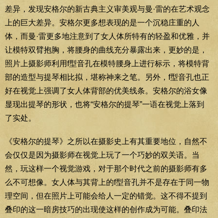
差异，发现安格尔的新古典主义审美观与曼·雷的在艺术观念
上的巨大差异。安格尔更多想表现的是一个沉稳庄重的人
体，而曼·雷更多地注意到了女人体所特有的轻盈和优雅，并
让模特双臂抱胸，将腰身的曲线充分暴露出来，更妙的是，
照片上摄影师利用f型音孔在模特腰身上进行标示，将模特背
部的造型与提琴相比拟，堪称神来之笔。另外，f型音孔也正
好在视觉上强调了女人体背部的优美线条。安格尔的浴女像
显现出提琴的形状，也将“安格尔的提琴”一语在视觉上落到
了实处。
《安格尔的提琴》之所以在摄影史上有其重要地位，自然不
会仅仅是因为摄影师在视觉上玩了一个巧妙的双关语。当
然，玩这样一个视觉游戏，对于那个时代之前的摄影师有多
么不可想像。女人体与其背上的f型音孔并不是存在于同一物
理空间，但在照片上可能会给人一定的错觉。这不得不提到
叠印的这一暗房技巧的出现使这样的创作成为可能。叠印法