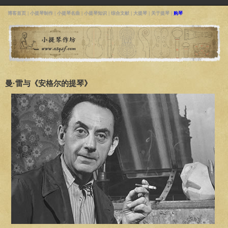
博客首页
|
小提琴制作
|
小提琴名曲
|
小提琴知识
|
综合文献
|
大提琴
|
关于提琴
|
购琴
曼·雷与《安格尔的提琴》