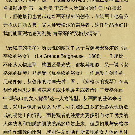
名摄影师曼·雷。虽然曼·雷最为人所知的创作集中在摄影
上，但他最初也尝试过绘画等媒材的创作，在绘画上他曾公
开承认是新古典主义大师安格尔的崇拜者，这件作品恰好让
我们能直观地感受到曼·雷深深的“安格尔情结”。
《安格尔的提琴》所表现的戴头巾女子背像与安格尔的《瓦
平松的浴女》（La Grande Baigneuse，1808）一作相比，
不论从人物造型、构图还是光线，都极其相似。又一说《安
格尔的提琴》乃是受《瓦平松的浴女》一作启发而创作的。
无论如何，从创作的时间先后上看，《安格尔的提琴》在其
创作或构思之时肯定或多或少地参考或者借用了安格尔画
中“戴头巾的女人背像”这一人物造型。从画面的整体来考
量，采用背像来表现女人体，可以避免过多的光影表现所造
成的视觉上的混乱，而将观者的注意力更多引向对于优美的
人体线条和细腻的肌肤质感的欣赏上来。但是如果与安格尔
画作作细致的比对，就能注意到两作所表现的女人体的具体