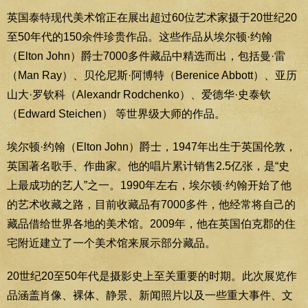
英国泰特现代美术馆正在展出超过60位艺术家摄于20世纪20
至50年代的150余件珍贵作品。这些作品从埃尔顿·约翰
（Elton John）爵士7000多件藏品中精选而出，包括曼·雷
（Man Ray）、贝伦尼斯·阿博特（Berenice Abbott）、亚历
山大·罗钦科（Alexandr Rodchenko）、爱德华·史泰钦
（Edward Steichen） 等世界级大师的作品。
埃尔顿·约翰（Elton John）爵士，1947年出生于英国伦敦，
英国著名歌手、作曲家。他的唱片累计销售2.5亿张，是“史
上最成功的艺人”之一。1990年左右，埃尔顿·约翰开始了他
的艺术收藏之路，目前收藏品有7000多件，他经常将自己的
藏品借给世界各地的美术馆。2009年，他在英国伯克郡的住
宅附近建立了一个美术馆来展示部分藏品。
20世纪20至50年代是摄影史上至关重要的时期。此次展览作
品涵盖肖像、裸体、静景、新闻照片以及一些重大事件、文