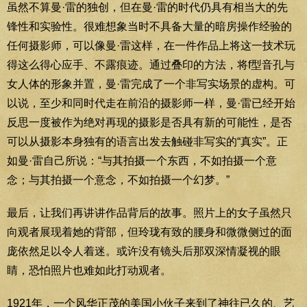
虽然不算曼·雷的独创，但在曼·雷的时代仍具有相当大的先
锋性和实验性。很难想象当时不具备大量的暗房操作经验的
任何摄影师，可以像曼·雷这样，在一件作品上将这一技术玩
得这么得心应手、不露痕迹。通过叠印的方法，将f型音孔与
女人体的形象并置，曼·雷完成了一个非写实场景的虚构。可
以说，至少和同时代走在前沿的摄影师一样，曼·雷已经开始
反思一度被作为绝对再现的摄影是否具有新的可能性，是否
可以从摄影本身独有的语言出发去触碰非写实的“真实”。正
如曼·雷自己所说：“与其拍摄一个东西，不如拍摄一个意
念；与其拍摄一个意念，不如拍摄一个幻梦。”
最后，让我们再讲讲作品背后的故事。照片上的女子虽然只
向观者展现着她的背部，但玲珑有致的腰身和微微侧过的面
庞依然足以令人着迷。或许没有镜头后那双深情凝视的眼
睛，恐怕照片也难如此打动观者。
1921年，一个风华正茂的美国小伙子来到了神往已久的、艺