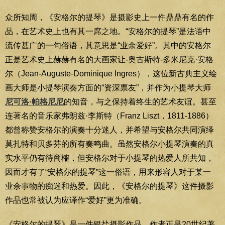
众所知周，《安格尔的提琴》是摄影史上一件鼎鼎有名的作
品，在艺术史上也有其一席之地。“安格尔的提琴”是法语中
流传甚广的一句俗语，其意思是“业余爱好”。其中的安格尔
正是艺术史上赫赫有名的大画家让-奥古斯特-多米尼克·安格
尔（Jean-Auguste-Dominique Ingres），这位新古典主义绘
画大师是小提琴演奏方面的“资深票友”，并作为小提琴大师
尼可洛·帕格尼尼
的知音，与之保持着终生的艺术友谊。甚至
连著名的音乐家弗朗兹·李斯特（Franz Liszt，1811-1886）
都曾称赞安格尔的演奏十分迷人，并希望与安格尔共同演绎
莫扎特和贝多芬的所有奏鸣曲。虽然安格尔小提琴演奏的真
实水平仍有待商榷，但安格尔对于小提琴的热爱人所共知，
因而才有了“安格尔的提琴”这一俗语，用来形容人对于某一
业余事物的痴迷和热爱。因此，《安格尔的提琴》这件摄影
作品也常被认为应译作“爱好”更为准确。
《安格尔的提琴》是一件银盐摄影作品，作者正是20世纪著