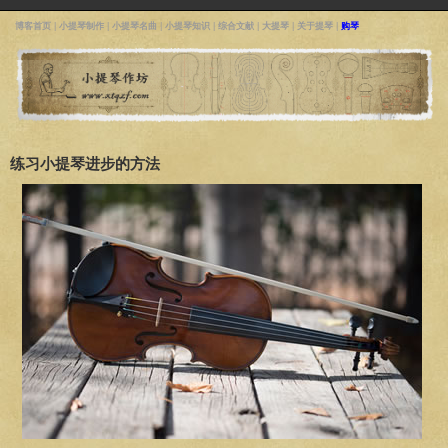
博客首页
|
小提琴制作
|
小提琴名曲
|
小提琴知识
|
综合文献
|
大提琴
|
关于提琴
|
购琴
练习小提琴进步的方法