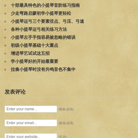
十部最具特色的小提琴音阶练习指南
少走弯路启蒙初学小提琴更轻松
小提琴运弓三个要素弦点、弓压、弓速
各种小提琴运弓相关练习方法
小提琴左手手指容易被忽略的错误
初级小提琴基础十大重点
增进琴艺试试这五招
学小提琴好的开始最重要
拉奏小提琴时没有共鸣音色不集中
发表评论
(昵称-必填)
(邮箱-必填)
(可选)