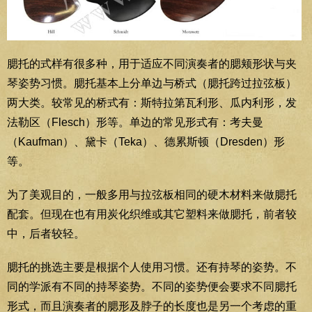
腮托的式样有很多种，用于适应不同演奏者的腮颊形状与夹
琴姿势习惯。腮托基本上分单边与桥式（腮托跨过拉弦板）
两大类。较常见的桥式有：斯特拉第瓦利形、瓜内利形，发
法勒区（Flesch）形等。单边的常见形式有：考夫曼
（Kaufman）、黛卡（Teka）、德累斯顿（Dresden）形
等。
为了美观目的，一般多用与拉弦板相同的硬木材料来做腮托
配套。但现在也有用炭化织维或其它塑料来做腮托，前者较
中，后者较轻。
腮托的挑选主要是根据个人使用习惯。还有持琴的姿势。不
同的学派有不同的持琴姿势。不同的姿势便会要求不同腮托
形式，而且演奏者的腮形及脖子的长度也是另一个考虑的重