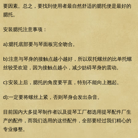
要因素。总之，要找到使用者最自然舒适的腮托便是最好的
腮托。
安装腮托注意事项：
a):腮托底部要与琴面板完全吻合。
b):注意与琴身的接触点越小越好，所以双托螺丝的比单托螺
丝较受欢迎，因为接触点越小，减少妨碍琴身的震动。
c):安装上后，腮托的角度要平直，特别不能向上翘起。
d):一定要将螺丝上紧，否则琴身会发出杂音。
目前国内大多提琴制作者以及提琴工厂都选用提琴配件厂生
产的配件，而我们选用的这些配件，全部要经过我们精心的
专业修整。