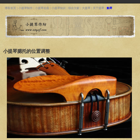
博客首页
|
小提琴制作
|
小提琴名曲
|
小提琴知识
|
综合文献
|
大提琴
|
关于提琴
|
购琴
小提琴腮托的位置调整