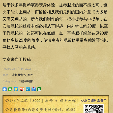
居于我多年提琴演奏亲身体验：提琴腮托的面不能太高，也
决不能向上翔起，而恰恰相反我们见到的国内外腮托大多是
又高又翔起的。所有我们制作的每一把小提琴与中提琴，在
安装腮托的过程中都必须从下脚起，向外铲去约20度，以至
于靠腮托的一边还可以在低颇一点，再将腮托螺丝在原90度
角处多折25度的角度，使演奏者的腮帮处尽量多贴近琴箱以
寻找人琴的亲昵感。
文章来自于投稿
Posted on 4月 14, 2017
Tags：
小提琴制作_配件
Categories：
小提琴制作