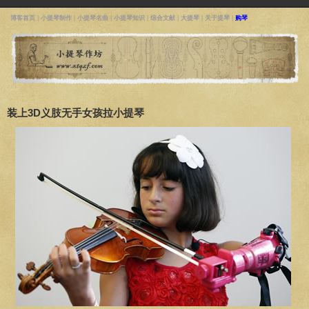
博客首页
|
小提琴制作
|
小提琴名曲
|
小提琴知识
|
综合文献
|
大提琴
|
关于提琴
|
购琴
装上3D义肢无手女孩拉小提琴