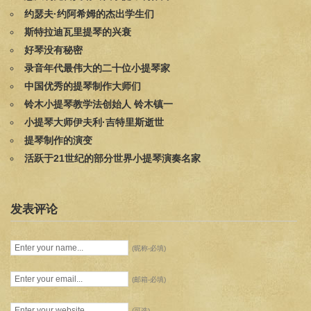
约瑟夫·约阿希姆的杰出学生们
斯特拉迪瓦里提琴的兴衰
好琴没有秘密
录音年代最伟大的二十位小提琴家
中国优秀的提琴制作大师们
铃木小提琴教学法创始人 铃木镇一
小提琴大师伊夫利·吉特里斯逝世
提琴制作的演变
活跃于21世纪的部分世界小提琴演奏名家
发表评论
(昵称-必填)
(邮箱-必填)
(可选)