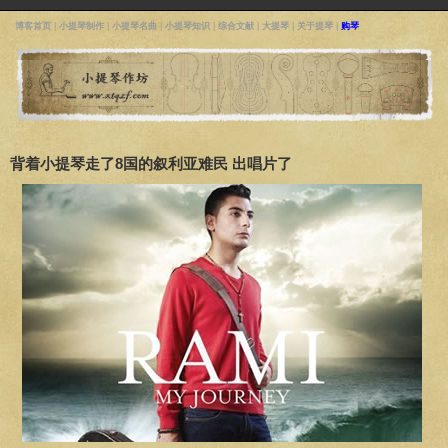
博客首页
|
小提琴制作
|
小提琴名曲
|
小提琴知识
|
综合文献
|
大提琴
|
关于提琴
|
购琴
背着小提琴走了8国的叙利亚难民 出唱片了