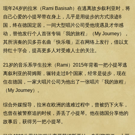
现年24岁的拉米（Rami Basisah）在逃离故乡叙利亚时，将
自己心爱的小提琴带在身上，几乎是用徒步的方式浪迹8
国，终在德国定居，一间大型唱片公司受他境遇及才华感
动，替他发行个人首张专辑「我的旅程」（My Journey），
其所演奏的贝多芬名曲「快乐颂」正在网络上发行，借以支
持红十字会，提高更多人对受难人士的关注。
21岁的音乐系学生拉米（Rami）2015年背着一把小提琴逃
离叙利亚的荷姆斯，辗转走过8个国家，经常是徒步，现在
住在德国，一家大唱片公司为他出了一张唱片「我的旅程」
（My Journey）。
综合外媒报导，拉米在欧洲的逃难过程中，曾被扔下火车，
也曾在被警察追的时候，弄丢了小提琴。他在德国分享他的
故事后，获得另一把小提琴。