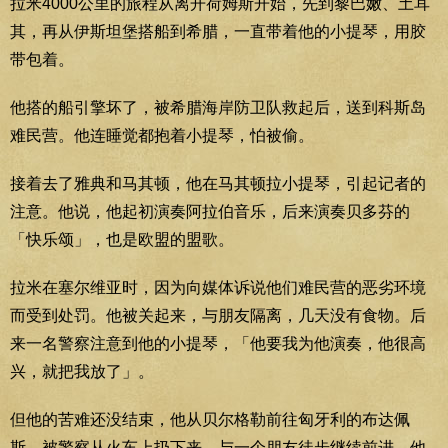
拉米4000公里的旅程从离开荷姆斯开始，先到黎巴嫩、土耳
其，再从伊斯坦堡搭船到希腊，一直带着他的小提琴，用胶
带包着。
他搭的船引擎坏了，被希腊海岸防卫队救起后，送到科斯岛
难民营。他连睡觉都抱着小提琴，怕被偷。
接着去了雅典和马其顿，他在马其顿拉小提琴，引起记者的
注意。他说，他起初演奏阿拉伯音乐，后来演奏贝多芬的
「快乐颂」，也是欧盟的盟歌。
拉米在塞尔维亚时，因为向媒体诉说他们难民营的恶劣环境
而受到处罚。他被关起来，与朋友隔离，几天没有食物。后
来一名警察注意到他的小提琴，「他要我为他演奏，他很高
兴，就把我放了」。
但他的苦难还没结束，他从贝尔格勒前往匈牙利的布达佩
斯，被警察从火车上扔下来，与一个朋友徒步继续前进，他