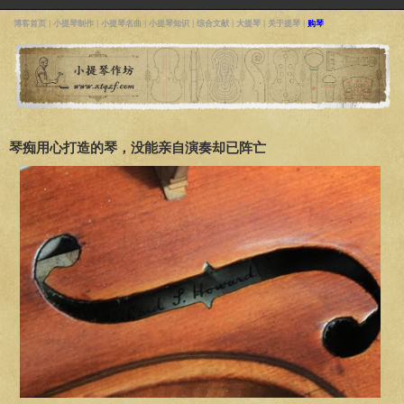
博客首页
|
小提琴制作
|
小提琴名曲
|
小提琴知识
|
综合文献
|
大提琴
|
关于提琴
|
购琴
琴痴用心打造的琴，没能亲自演奏却已阵亡