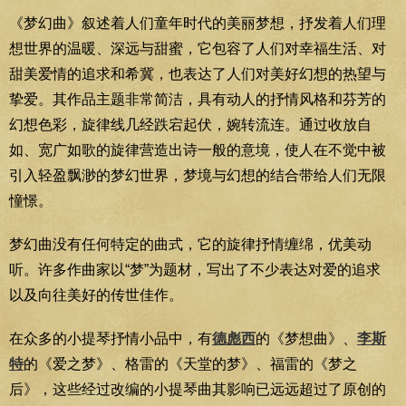
《梦幻曲》叙述着人们童年时代的美丽梦想，抒发着人们理
想世界的温暖、深远与甜蜜，它包容了人们对幸福生活、对
甜美爱情的追求和希冀，也表达了人们对美好幻想的热望与
挚爱。其作品主题非常简洁，具有动人的抒情风格和芬芳的
幻想色彩，旋律线几经跌宕起伏，婉转流连。通过收放自
如、宽广如歌的旋律营造出诗一般的意境，使人在不觉中被
引入轻盈飘渺的梦幻世界，梦境与幻想的结合带给人们无限
憧憬。
梦幻曲没有任何特定的曲式，它的旋律抒情缠绵，优美动
听。许多作曲家以“梦”为题材，写出了不少表达对爱的追求
以及向往美好的传世佳作。
在众多的小提琴抒情小品中，有
德彪西
的《梦想曲》、
李斯
特
的《爱之梦》、格雷的《天堂的梦》、福雷的《梦之
后》，这些经过改编的小提琴曲其影响已远远超过了原创的