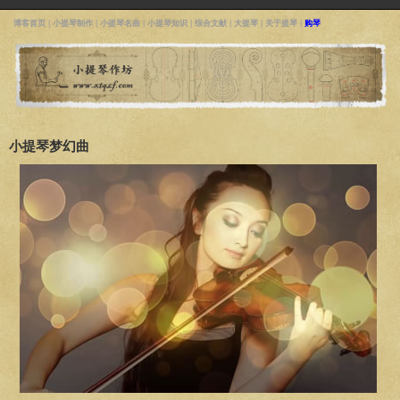
博客首页
|
小提琴制作
|
小提琴名曲
|
小提琴知识
|
综合文献
|
大提琴
|
关于提琴
|
购琴
小提琴梦幻曲