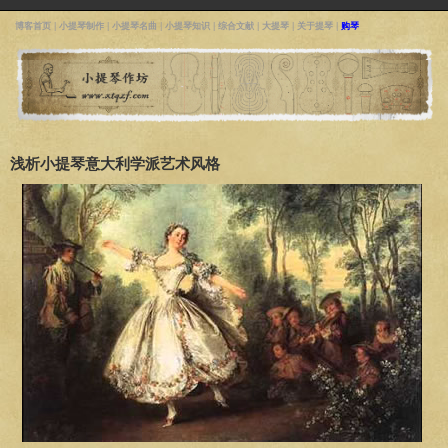
博客首页
|
小提琴制作
|
小提琴名曲
|
小提琴知识
|
综合文献
|
大提琴
|
关于提琴
|
购琴
浅析小提琴意大利学派艺术风格