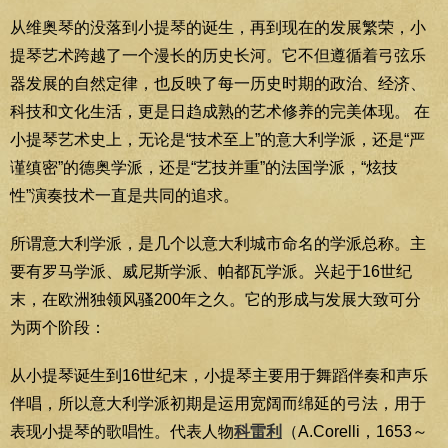
从维奥琴的没落到小提琴的诞生，再到现在的发展繁荣，小
提琴艺术跨越了一个漫长的历史长河。它不但遵循着弓弦乐
器发展的自然定律，也反映了每一历史时期的政治、经济、
科技和文化生活，更是日趋成熟的艺术修养的完美体现。 在
小提琴艺术史上，无论是“技术至上”的意大利学派，还是“严
谨缜密”的德奥学派，还是“艺技并重”的法国学派，“炫技
性”演奏技术一直是共同的追求。
所谓意大利学派，是几个以意大利城市命名的学派总称。主
要有罗马学派、威尼斯学派、帕都瓦学派。兴起于16世纪
末，在欧洲独领风骚200年之久。它的形成与发展大致可分
为两个阶段：
从小提琴诞生到16世纪末，小提琴主要用于舞蹈伴奏和声乐
伴唱，所以意大利学派初期是运用宽阔而绵延的弓法，用于
表现小提琴的歌唱性。代表人物
科雷利
（A.Corelli，1653～