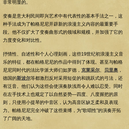
非常明显的。
变奏是意大利民间即兴艺术中有代表性的基本手法之一，这
种手法成为了帕格尼尼开辟新的浪漫主义内容的最重要手
段。他不仅扩大了变奏曲形式的领域和规模，并加强了它的
力度变化和对比性。
抒情性、自述性和个人心理刻画，这些19世纪初浪漫主义音
乐的特征，都在帕格尼尼的作品中得到了体现。甚至与帕格
尼尼同时代的法比学派大师们如罗德，
克莱采尔
、
贝里奥
，
德国的
斯波尔
等都激烈反对采用短促的和跳跃式的弓法，还
有泛音。他们认为这些会使演奏肤浅而令人难以忍受。同时
在左手技术上也规定了以自然姿势—四度、八度握把的原
则，只使用小提琴的中音区，认为高音区缺乏柔和及表现
力。帕格尼尼完全冲破了这些束缚，为“歌唱性”的演奏开拓
了广阔的天地。