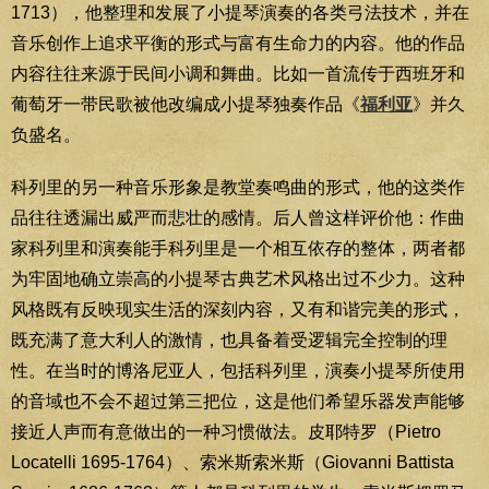
1713），他整理和发展了小提琴演奏的各类弓法技术，并在
音乐创作上追求平衡的形式与富有生命力的内容。他的作品
内容往往来源于民间小调和舞曲。比如一首流传于西班牙和
葡萄牙一带民歌被他改编成小提琴独奏作品《
福利亚
》并久
负盛名。
科列里的另一种音乐形象是教堂奏鸣曲的形式，他的这类作
品往往透漏出威严而悲壮的感情。后人曾这样评价他：作曲
家科列里和演奏能手科列里是一个相互依存的整体，两者都
为牢固地确立崇高的小提琴古典艺术风格出过不少力。这种
风格既有反映现实生活的深刻内容，又有和谐完美的形式，
既充满了意大利人的激情，也具备着受逻辑完全控制的理
性。在当时的博洛尼亚人，包括科列里，演奏小提琴所使用
的音域也不会不超过第三把位，这是他们希望乐器发声能够
接近人声而有意做出的一种习惯做法。皮耶特罗（Pietro
Locatelli 1695-1764）、索米斯索米斯（Giovanni Battista