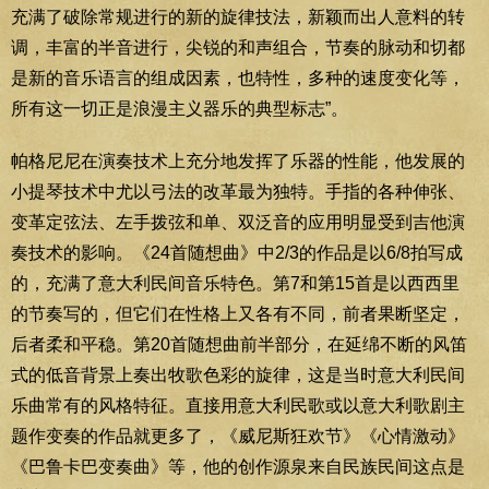
充满了破除常规进行的新的旋律技法，新颖而出人意料的转
调，丰富的半音进行，尖锐的和声组合，节奏的脉动和切都
是新的音乐语言的组成因素，也特性，多种的速度变化等，
所有这一切正是浪漫主义器乐的典型标志”。
帕格尼尼在演奏技术上充分地发挥了乐器的性能，他发展的
小提琴技术中尤以弓法的改革最为独特。手指的各种伸张、
变革定弦法、左手拨弦和单、双泛音的应用明显受到吉他演
奏技术的影响。《24首随想曲》中2/3的作品是以6/8拍写成
的，充满了意大利民间音乐特色。第7和第15首是以西西里
的节奏写的，但它们在性格上又各有不同，前者果断坚定，
后者柔和平稳。第20首随想曲前半部分，在延绵不断的风笛
式的低音背景上奏出牧歌色彩的旋律，这是当时意大利民间
乐曲常有的风格特征。直接用意大利民歌或以意大利歌剧主
题作变奏的作品就更多了，《威尼斯狂欢节》《心情激动》
《巴鲁卡巴变奏曲》等，他的创作源泉来自民族民间这点是