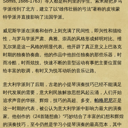
Somis, 1686-1763）等人都是科列里的学生。索米斯把罗马
学派传到了北方，建立了以“雄伟壮丽的弓法”著称的皮埃蒙
特学派并直接影响了法国学派。
威尼斯学派在演奏和创作上则充满了民间性，即兴性和描绘
性，与罗马学派严肃、典雅、崇高的风格形成鲜明对比。维
瓦尔第是这一风格的明显代表。他开辟了真正意义上巴洛克
时期的独奏协奏曲。他的作品中他担任独奏的那些乐器，时
而冷酷，时而炫技。快速不断的音型运动有事把主要位置留
给丰富的歌调，有时又为悦耳动听的音乐让路。
意大利学派到了后期，古老的小提琴演奏技巧已经不能满足
时代发展的需要，意大利民族解放思想风起云涌，人们开始
追求声音的华丽、辉煌，技巧的高超、多变。
帕格尼尼
正是
这一时期的代表，被公认为意大利学派中影响力最大的演奏
家。他创作的《24首随想曲》“巧妙结合了丰富的幻想和辉煌
的演奏技巧，至今仍然是学习小提琴演奏的最高范本，其中