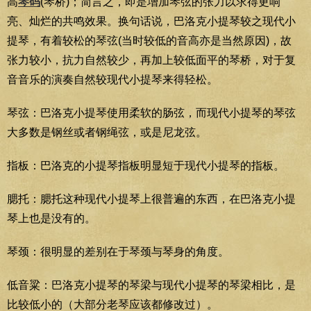
高
琴码
(琴桥)；简言之，即是增加琴弦的张力以求得更响
亮、灿烂的共鸣效果。换句话说，巴洛克小提琴较之现代小
提琴，有着较松的琴弦(当时较低的音高亦是当然原因)，故
张力较小，抗力自然较少，再加上较低面平的琴桥，对于复
音音乐的演奏自然较现代小提琴来得轻松。
琴弦：巴洛克小提琴使用柔软的肠弦，而现代小提琴的琴弦
大多数是钢丝或者钢绳弦，或是尼龙弦。
指板：巴洛克的小提琴指板明显短于现代小提琴的指板。
腮托：腮托这种现代小提琴上很普遍的东西，在巴洛克小提
琴上也是没有的。
琴颈：很明显的差别在于琴颈与琴身的角度。
低音粱：巴洛克小提琴的琴梁与现代小提琴的琴梁相比，是
比较低小的（大部分老琴应该都修改过）。