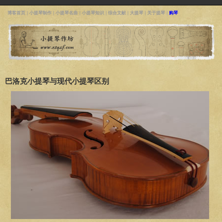
博客首页
|
小提琴制作
|
小提琴名曲
|
小提琴知识
|
综合文献
|
大提琴
|
关于提琴
|
购琴
巴洛克小提琴与现代小提琴区别