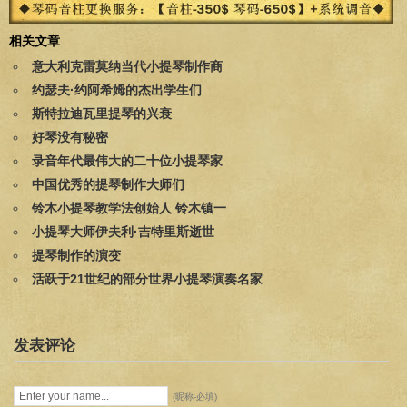
相关文章
意大利克雷莫纳当代小提琴制作商
约瑟夫·约阿希姆的杰出学生们
斯特拉迪瓦里提琴的兴衰
好琴没有秘密
录音年代最伟大的二十位小提琴家
中国优秀的提琴制作大师们
铃木小提琴教学法创始人 铃木镇一
小提琴大师伊夫利·吉特里斯逝世
提琴制作的演变
活跃于21世纪的部分世界小提琴演奏名家
发表评论
(昵称-必填)