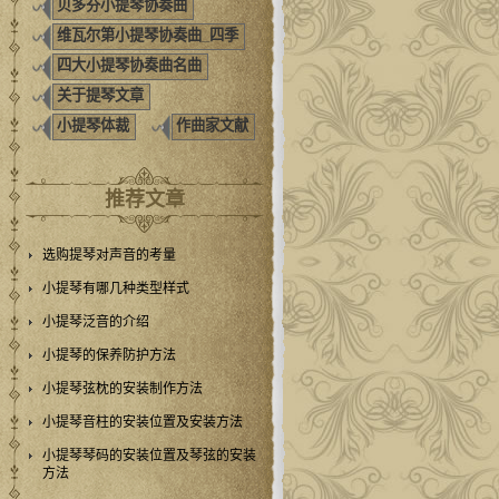
贝多芬小提琴协奏曲
维瓦尔第小提琴协奏曲_四季
四大小提琴协奏曲名曲
关于提琴文章
小提琴体裁
作曲家文献
推荐文章
选购提琴对声音的考量
小提琴有哪几种类型样式
小提琴泛音的介绍
小提琴的保养防护方法
小提琴弦枕的安装制作方法
小提琴音柱的安装位置及安装方法
小提琴琴码的安装位置及琴弦的安装
方法