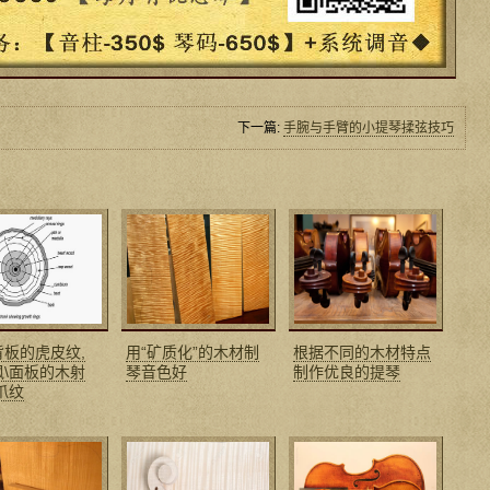
下一篇:
手腕与手臂的小提琴揉弦技巧
背板的虎皮纹,
用“矿质化”的木材制
根据不同的木材特点
枫\面板的木射
琴音色好
制作优良的提琴
爪纹