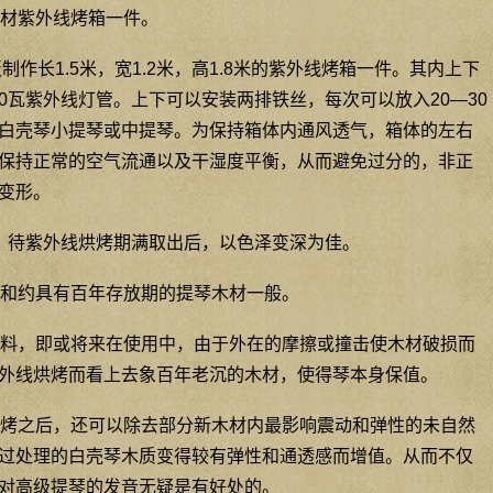
材紫外线烤箱一件。
制作长1.5米，宽1.2米，高1.8米的紫外线烤箱一件。其内上下
30瓦紫外线灯管。上下可以安装两排铁丝，每次可以放入20—30
白壳琴小提琴或中提琴。为保持箱体内通风透气，箱体的左右
保持正常的空气流通以及干湿度平衡，从而避免过分的，非正
变形。
天。待紫外线烘烤期满取出后，以色泽变深为佳。
和约具有百年存放期的提琴木材一般。
料，即或将来在使用中，由于外在的摩擦或撞击使木材破损而
外线烘烤而看上去象百年老沉的木材，使得琴本身保值。
烤之后，还可以除去部分新木材内最影响震动和弹性的未自然
过处理的白壳琴木质变得较有弹性和通透感而增值。从而不仅
对高级提琴的发音无疑是有好处的。