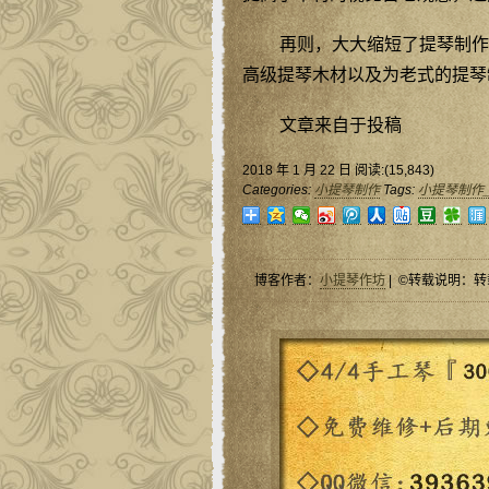
再则，大大缩短了提琴制作
高级提琴木材以及为老式的提琴
文章来自于投稿
2018 年 1 月 22 日 阅读:(15,843)
Categories:
小提琴制作
Tags:
小提琴制作
博客作者：
小提琴作坊
| ©转载说明：转