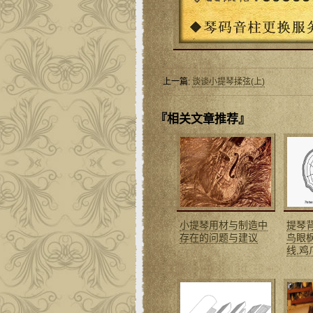
上一篇:
谈谈小提琴揉弦(上)
『相关文章推荐』
小提琴用材与制造中
提琴
存在的问题与建议
鸟眼
线,鸡