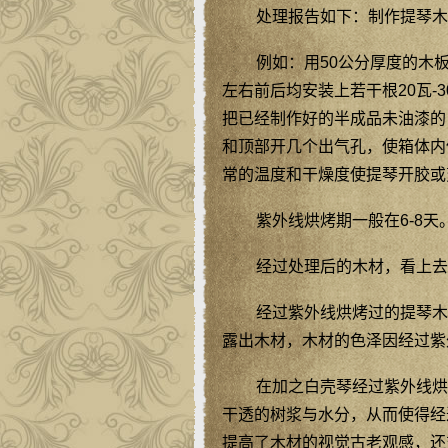
处理报告如下：制作提琴木
例如：用50公分厚度的木板
左右前后均安装上若干根20瓦-
把已经制作好的半成品未油漆的
和顶部开几个出气孔，使箱体内
常的温度和干燥度使提琴开胶或
紫外线烘烤期一般在6-8
经过处理后的木材，看上去
经过紫外线烘烤过的提琴木
露出木材，木材的色泽因经过紫
在加之白壳琴经过紫外线烘
干透的树浆与水分，从而使得经
提高了木材的视觉古老观感，还