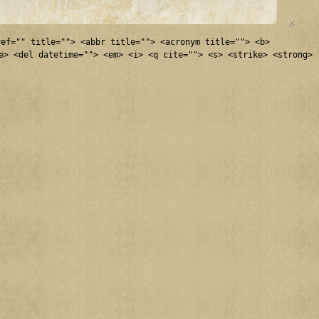
ref="" title=""> <abbr title=""> <acronym title=""> <b>
e> <del datetime=""> <em> <i> <q cite=""> <s> <strike> <strong>