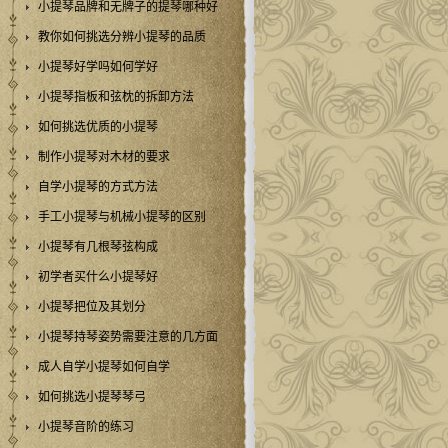
小提琴品牌和无牌子的提琴哪种好
教你如何挑选分辨小提琴的品质
小提琴好学吗如何学好
小提琴指板和弦枕的拆卸方法
如何挑选优质的小提琴
制作小提琴对木材的要求
自学小提琴的方式方法
手工小提琴与机械小提琴的区别
小提琴有几根琴弦构成
初学者买什么小提琴好
小提琴把位及其划分
小提琴持琴姿势需要注意的几方面
成人自学小提琴如何自学
如何挑选小提琴琴弓
小提琴音阶的练习