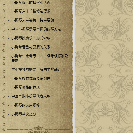
小提琴握弓时拇指的形态
小提琴左手手指按弦要求
小提琴运弓姿势与持弓要领
学习小提琴需要掌握的练琴方法
小提琴独奏乐曲形式介绍
小提琴音色与弧度的关系
小提琴业余考级一、二级考级标准及
要求
学小提琴前需要了解的学琴基础
小提琴教材体系及练习曲目
小提琴价格的体现
中国早期小提琴代表人物
小提琴的选用规格
小提琴档次之分