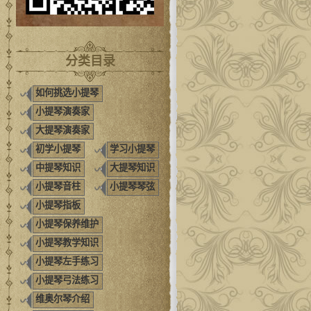
分类目录
如何挑选小提琴
小提琴演奏家
大提琴演奏家
初学小提琴
学习小提琴
中提琴知识
大提琴知识
小提琴音柱
小提琴琴弦
小提琴指板
小提琴保养维护
小提琴教学知识
小提琴左手练习
小提琴弓法练习
维奥尔琴介绍