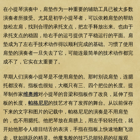
在小提琴演奏中，肩垫作为一种重要的辅助工具已被大多数
演奏者所接受。尤其是初学小提琴者，可以依赖肩垫的帮助
放松左肩，找到合理的承托支点，把左手释放出来。也由于
承托支点的稳固，给右手的运弓提供了平稳运行的平面。肩
垫成为了左右手技术动作得以顺利完成的基础。习惯了使用
肩垫的演奏者一旦失去了它，可能连最简单的技术动作都完
成不了，它实在太重要了。
早期人们演奏小提琴是不使用肩垫的。那时别说肩垫，连腮
托都没有。指板也很短，大概只有三、四个把位的长度。提
琴制作家
维奥姆
对小提琴的音梁和指板作了改良，延伸了指
板的长度，
帕格尼尼
的技艺才有了发挥的舞台。从以前保存
下来的文字和图片的记载中，帕格尼尼的演奏是不用肩垫
的，也不用腮托。他把琴放在肩膀上，用左手轻轻托住，就
开始他那令人瞳目结舌的表演，手指在指板上快速地翻飞游
走，犹如跳跃的精灵。他魔鬼般的技巧总能轻易的征服观