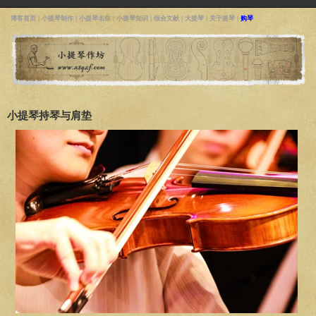
博客首页
|
小提琴制作
|
小提琴名曲
|
小提琴知识
|
综合文献
|
大提琴
|
关于提琴
|
购琴
小提琴持琴与肩垫