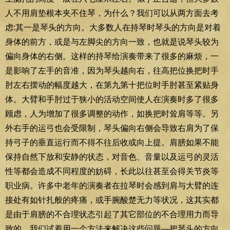
人不用肩垫根本夹不住琴，为什么？我们可以从两方面去考
虑:其一是琴头的方向。大多数人在持琴时琴头的方向是对着
身体的前方，或是与左脚尖的方向一致，也就是说琴头较为
偏向身体的右侧。这样的持琴给演奏带来了很多的麻烦，一
是影响了左手的音准，因为琴头越向右，往高把位换把时手
肘左右摆动的幅度越大，在第九第十把位时手肘甚至紧贴身
体。大臂和手肘过于狭小的活动空间使人在演奏时多了很多
顾虑，人为增加了很多调整的动作，如换把时耸肩等等。另
外右手的运弓也会受限制，琴头偏向右侧会导致右肩为了保
持弓子的垂直运行而不得不往后收或向上提。肩膀如果不能
保持自然下放和安静的状态，对音色、音量以及运弓的灵活
性等都会造成不同程度的妨碍，长此以往甚至会得关节炎等
职业病。许多中老年的演奏者在拉琴时会感到肩与大臂的连
接处有如针扎般的疼痛，或手腕酸楚无力等状况，这其实都
是由于肩膀的不合理状态引起了其它部位的不合理用力而导
致的。我们试着用一个方法来解决这些问题—把琴头的方向