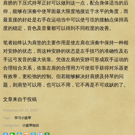
肩膀的下压式持琴正好可以做到这一点，配合身体适当的后
仰，能够在演奏中使琴面最大限度地接近于水平的角度，而
最直接的好处是右手在运动当中可以使弓弦的接触点保持高
度的稳定，音色及音量都可以得到不同程度的改善。
笔者始终认为肩垫的主要作用是使左肩在演奏中保持一种相
对安静的状态，而这种安静的状态是左手技巧的准确性及右
手运弓发音的最大依靠。凭借左肩的安静可形成双手运动的
合理组合关系，依靠左肩的合理用力可使双手获得对乐器更
有效率，更松弛的控制。但若能够解决好肩膀及持琴的问
题，则肩垫可以用，也可以不用，它不再是不可或缺的了。
文章来自于投稿
Posted on 1月 14, 2019
Tags：
学习小提琴
Categories：
小提琴知识