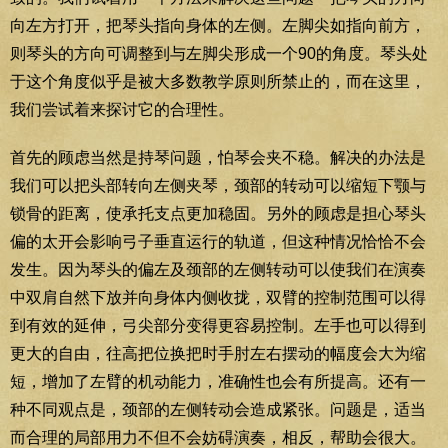
向左方打开，把琴头指向身体的左侧。左脚尖如指向前方，
则琴头的方向可调整到与左脚尖形成一个90的角度。琴头处
于这个角度似乎是被大多数教学原则所禁止的，而在这里，
我们尝试着来探讨它的合理性。
首先的顾虑当然是持琴问题，怕琴会夹不稳。解决的办法是
我们可以把头部转向左侧夹琴，颈部的转动可以缩短下颚与
锁骨的距离，使承托支点更加稳固。另外的顾虑是担心琴头
偏的太开会影响弓子垂直运行的轨道，但这种情况恰恰不会
发生。因为琴头的偏左及颈部的左侧转动可以使我们在演奏
中双肩自然下放并向身体内侧收拢，双臂的控制范围可以得
到有效的延伸，弓尖部分变得更容易控制。左手也可以得到
更大的自由，往高把位换把时手肘左右摆动的幅度会大为缩
短，增加了左臂的机动能力，准确性也会有所提高。还有一
种不同观点是，颈部的左侧转动会造成紧张。问题是，适当
而合理的局部用力不但不会妨碍演奏，相反，帮助会很大。