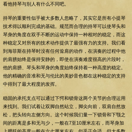
看他持琴与别人有什么不同吧。
持琴的重要性似乎被大多数人忽略了，其实它是所有小提琴
技术得以顺利完成的基础。规范而合理的持琴可以使琴头和
琴身的角度在双手不断的运动中保持一种相对的稳定，而这
种稳定又对所有的技术动作提供了最强有力的支持。我们看
到海菲斯在持琴时没有任何耸肩的动作，在演奏的过程中他
的肩膀始终是保持安静的，即使在演奏难度很高的片段时，
他的肩膀、琴头和琴身的角度始终保持着一种高度的稳定。
他的精确的音准和无与伦比的美妙音色都在这种稳定的支持
中得到了最大程度的发挥。
稳固的承托支点可以通过下愕和锁骨这两个关节的合理运用
来找到。我们试着让双脚自然站立，脚尖向前，双肩自然放
松，把头转向左侧方向。这个时候我们量一下锁骨和下颚之
间的距离是多和无与少，一般在7至10厘米左右，而琴身加
上腮托的高度一般在六七厘米左右。似乎正合适，但大多数