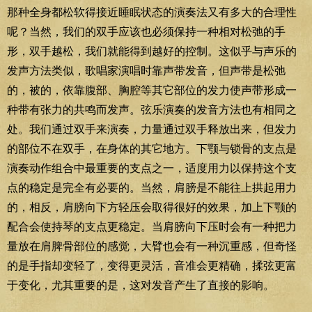
那种全身都松软得接近睡眠状态的演奏法又有多大的合理性
呢？当然，我们的双手应该也必须保持一种相对松弛的手
形，双手越松，我们就能得到越好的控制。这似乎与声乐的
发声方法类似，歌唱家演唱时靠声带发音，但声带是松弛
的，被的，依靠腹部、胸腔等其它部位的发力使声带形成一
种带有张力的共鸣而发声。弦乐演奏的发音方法也有相同之
处。我们通过双手来演奏，力量通过双手释放出来，但发力
的部位不在双手，在身体的其它地方。下颚与锁骨的支点是
演奏动作组合中最重要的支点之一，适度用力以保持这个支
点的稳定是完全有必要的。当然，肩膀是不能往上拱起用力
的，相反，肩膀向下方轻压会取得很好的效果，加上下颚的
配合会使持琴的支点更稳定。当肩膀向下压时会有一种把力
量放在肩脾骨部位的感觉，大臂也会有一种沉重感，但奇怪
的是手指却变轻了，变得更灵活，音准会更精确，揉弦更富
于变化，尤其重要的是，这对发音产生了直接的影响。