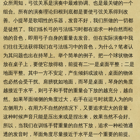
众所周知，弓弦关系是演奏中最难协调、也是最关键的一个
组合。所有的演奏理论归根到底都是要使弓弦关系得到改
善。小提琴是歌唱性的乐器，发音不好，我们所做的一切都
是徒然了。我们练长弓的弓法练习时都在追求一种自然而松
弛的音色，即用弓子自身的重量去发音。但在实际演奏中我
们往往无法获得我们在弓法练习中的音色，为什么？笔者认
为其问题也出在持琴上。举个简单的例子。把一个球状物体
放在桌子上，要使它放得稳，前提有二:一是桌面平整；二是
地面平整。其中一方不安定，产生倾斜或波动，桌面的物体
也必然会受干扰。肩膀犹如地面，而琴是桌面，琴身的角度
越接近于水平，则弓子和手臂的重量会下放的越充分，越自
然。如果琴面倾侧的角度过大，右手在运弓时就需人为的向
左侧用力，在用力不自然的情况下，又要追求宏大的音量，
这种时候声音只能是压出来或是捏出来，效果当然不会好。
所以，当我们在训练手臂重量的自然下放，追求一种松弛通
透的发音时，琴面角度尽量接近于水平是一个重要的前提。