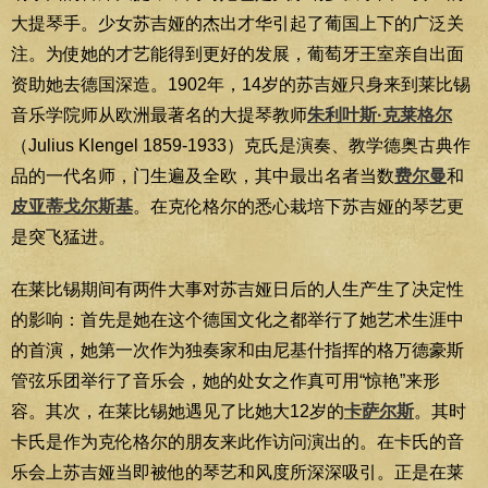
大提琴手。少女苏吉娅的杰出才华引起了葡国上下的广泛关
注。为使她的才艺能得到更好的发展，葡萄牙王室亲自出面
资助她去德国深造。1902年，14岁的苏吉娅只身来到莱比锡
音乐学院师从欧洲最著名的大提琴教师
朱利叶斯·克莱格尔
（Julius Klengel 1859-1933）克氏是演奏、教学德奥古典作
品的一代名师，门生遍及全欧，其中最出名者当数
费尔曼
和
皮亚蒂戈尔斯基
。在克伦格尔的悉心栽培下苏吉娅的琴艺更
是突飞猛进。
在莱比锡期间有两件大事对苏吉娅日后的人生产生了决定性
的影响：首先是她在这个德国文化之都举行了她艺术生涯中
的首演，她第一次作为独奏家和由尼基什指挥的格万德豪斯
管弦乐团举行了音乐会，她的处女之作真可用“惊艳”来形
容。其次，在莱比锡她遇见了比她大12岁的
卡萨尔斯
。其时
卡氏是作为克伦格尔的朋友来此作访问演出的。在卡氏的音
乐会上苏吉娅当即被他的琴艺和风度所深深吸引。正是在莱