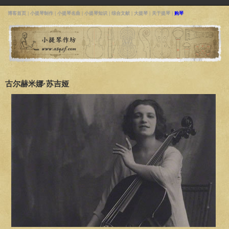
博客首页
|
小提琴制作
|
小提琴名曲
|
小提琴知识
|
综合文献
|
大提琴
|
关于提琴
|
购琴
古尔赫米娜·苏吉娅