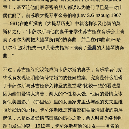
章上，甚至连他们最亲密的朋友都误以为他们早已是一对佳
偶伉俪了。前苏联大提琴家金兹伯格(Lev S.Ginzburg 1907
—1981)在他所撰的《大提琴历史》中就这样谈及他俩的莫
斯科之行：“卡萨尔斯与他的妻子兼学生苏吉娅在音乐会上演
奏了穆尔为两把大提琴所作的协奏曲，并且在(作曲家)米哈
伊尔·伊波利托夫一伊凡诺夫指挥下演奏了
圣桑
的大提琴协奏
曲。”
不过，苏吉娅终究没能成为卡萨尔斯的妻子，音乐学者们始
终没有发现证明他俩缔结婚约的任何档案。究竟是什么阻碍
了卡萨尔斯与苏吉娅步入神圣的殿堂呢?比较一致的看法是
因为他们爱得太痛苦，两人的个性都太强。他俩的爱情应该
颇似美国影片《弗里达》里的女画家弗里达与她的丈夫里维
拉所经历的那样。卡萨尔斯既是苏吉娅初尝爱情甜蜜的崇拜
偶像，又是她备受情感煎熬的伤心之源，两人时常为各种问
题而发生冲突。1912年，卡萨尔斯与他的朋友——著名的