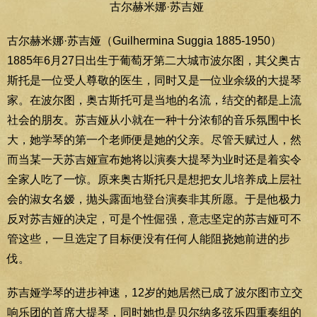
古尔赫米娜·苏吉娅
古尔赫米娜·苏吉娅（Guilhermina Suggia 1885-1950）
1885年6月27日出生于葡萄牙第二大城市波尔图，其父奥古
斯托是一位受人尊敬的医生，同时又是一位业余级的大提琴
家。在波尔图，奥古斯托可是当地的名流，结交的都是上流
社会的朋友。苏吉娅从小就在一种十分浓郁的音乐氛围中长
大，她学琴的第一个老师便是她的父亲。尽管天赋过人，然
而当某一天苏吉娅宣布她将以演奏大提琴为业时还是着实令
全家人吃了一惊。原来奥古斯托只是想把女儿培养成上层社
会的淑女名嫒，抛头露面地登台演奏非其所愿。于是他极力
反对苏吉娅的决定，可是个性倔强，意志坚定的苏吉娅可不
管这些，一旦选定了目标便没有任何人能阻挠她前进的步
伐。
苏吉娅学琴的进步神速，12岁的她居然已成了波尔图市立交
响乐团的首席大提琴，同时她也是贝尔纳多弦乐四重奏组的