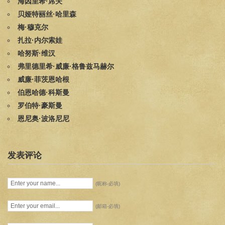
海因里希·席夫
贝娅特丽丝·哈里森
梅·穆克尔
扎拉·内尔索娃
哈努斯·维汉
弗里德里希·威廉·格鲁兹马赫尔
威廉·菲茨恩哈根
伯恩哈德·科斯曼
罗伯特·豪斯曼
恩尼奥·波洛尼尼
发表评论
(昵称-必填)
(邮箱-必填)