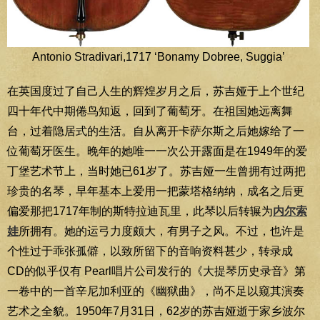
Antonio Stradivari,1717 ‘Bonamy Dobree, Suggia’
在英国度过了自己人生的辉煌岁月之后，苏吉娅于上个世纪
四十年代中期倦鸟知返，回到了葡萄牙。在祖国她远离舞
台，过着隐居式的生活。自从离开卡萨尔斯之后她嫁给了一
位葡萄牙医生。晚年的她唯一一次公开露面是在1949年的爱
丁堡艺术节上，当时她已61岁了。苏吉娅一生曾拥有过两把
珍贵的名琴，早年基本上爱用一把蒙塔格纳纳，成名之后更
偏爱那把1717年制的斯特拉迪瓦里，此琴以后转辗为
内尔索
娃
所拥有。她的运弓力度颇大，有男子之风。不过，也许是
个性过于乖张孤僻，以致所留下的音响资料甚少，转录成
CD的似乎仅有 Pearl唱片公司发行的《大提琴历史录音》第
一卷中的一首辛尼加利亚的《幽狱曲》，尚不足以窥其演奏
艺术之全貌。1950年7月31日，62岁的苏吉娅逝于家乡波尔