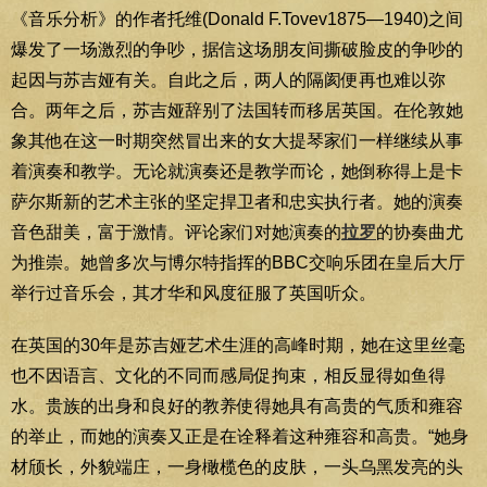
《音乐分析》的作者托维(Donald F.Tovev1875—1940)之间
爆发了一场激烈的争吵，据信这场朋友间撕破脸皮的争吵的
起因与苏吉娅有关。自此之后，两人的隔阂便再也难以弥
合。两年之后，苏吉娅辞别了法国转而移居英国。在伦敦她
象其他在这一时期突然冒出来的女大提琴家们一样继续从事
着演奏和教学。无论就演奏还是教学而论，她倒称得上是卡
萨尔斯新的艺术主张的坚定捍卫者和忠实执行者。她的演奏
音色甜美，富于激情。评论家们对她演奏的
拉罗
的协奏曲尤
为推崇。她曾多次与博尔特指挥的BBC交响乐团在皇后大厅
举行过音乐会，其才华和风度征服了英国听众。
在英国的30年是苏吉娅艺术生涯的高峰时期，她在这里丝毫
也不因语言、文化的不同而感局促拘束，相反显得如鱼得
水。贵族的出身和良好的教养使得她具有高贵的气质和雍容
的举止，而她的演奏又正是在诠释着这种雍容和高贵。“她身
材颀长，外貌端庄，一身橄榄色的皮肤，一头乌黑发亮的头