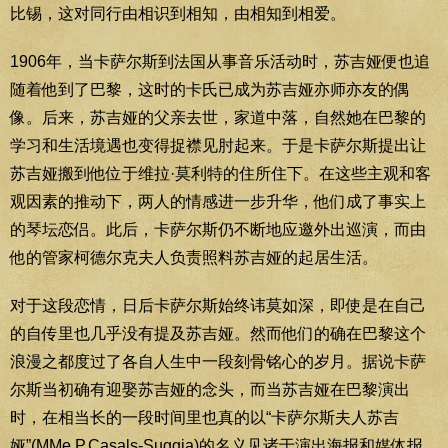
比锡，这对同行由相识到相知，由相知到相爱。
1906年，当卡萨尔斯到法国从事音乐活动时，苏吉娅便也追
随着他到了巴黎，这时的卡氏已成为苏吉娅亦师亦友的偶
像。后来，苏吉娅的父亲去世，家道中落，自然她在巴黎的
学习和生活境遇也变得捉襟见肘起来。于是卡萨尔斯提出让
苏吉娅搬到他位于维拉·莫利特的住所住下。在这些主观和客
观因素的推动下，两人的情感进一步升华，他们成了事实上
的琴坛恋侣。此后，卡萨尔斯仍不断地应邀外出巡演，而由
他的管家柯德尔克夫人负责照料苏吉娅的起居生活。
对于这段恋情，日后卡萨尔斯始终讳莫如深，即使是在自己
的自传里也几乎没有提及苏吉娅。然而他们的确在巴黎这个
浪漫之都度过了各自人生中一段刻骨铭心的岁月。据说卡萨
尔斯当初确有迎娶苏吉娅的念头，而当苏吉娅在巴黎演出
时，在相当长的一段时间里也真的以“卡萨尔斯夫人苏吉
娅”(MMe P.Casals-Suggia)的名义见诸于演出海报和媒体报