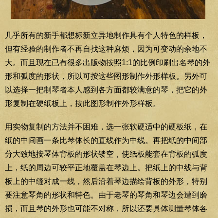
几乎所有的新手都想标新立异地制作具有个人特色的样板，
但有经验的制作者不再自找这种麻烦，因为可变动的余地不
大。而且现在已有很多出版物按照1:1的比例印刷出名琴的外
形和弧度的形状，所以可按这些图形制作外形样板。另外可
以选择一把制琴者本人感到各方面都较满意的琴，把它的外
形复制在硬纸板上，按此图形制作外形样板。
用实物复制的方法并不困难，选一张软硬适中的硬板纸，在
纸的中间画一条比琴体长的直线作为中线。再把纸的中间部
分大致地按琴体背板的形状镂空，使纸板能套在背板的弧度
上，纸的周边可较平正地覆盖在琴边上。把纸上的中线与背
板上的中缝对成一线，然后沿着琴边描绘背板的外形，特别
要注意琴角的形状和特色。由于老琴的琴角和琴边会遭到磨
损，而且琴的外形也可能不对称，所以还要具体测量琴体各