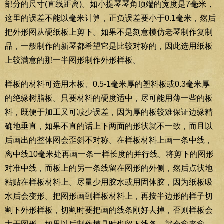
部分的尺寸(直线距离)。如小提琴琴角顶端的宽度是7毫米，
这里的误差不能以毫米计算，正负误差要小于0.1毫米，然后
把外形图从硬纸板上剪下。如果不是刻意模仿老琴制作复制
品，一般制作的新琴都希望它是比较对称的，因此选用纸板
上较满意的那一半图形制作外形样板。
样板的材料可选用木板、0.5-1毫米厚的塑料板或0.3毫米厚
的绝缘树脂板。只要材料的硬度适中，尽可能用薄一些的板
料，既便于加工又可减少误差，因为厚的板较难保证边缘精
确地垂直，如果不直的话上下两面的形状就不一致，而且以
后画出的整体图会歪斜不对称。在样板材料上画一条中线，
离中线10毫米处再画一条一样长度的并行线。将剪下的图形
对准中线，而板上的另一条线留在图形的外侧，然后点状地
粘贴在样板材料上。尽量少用胶水或用固体胶，因为纸板吸
水后会变形。把图形画到样板材料上，再按半边形的样子切
割下外形样板，切割时要把画的线条刚好去掉，否则样板会