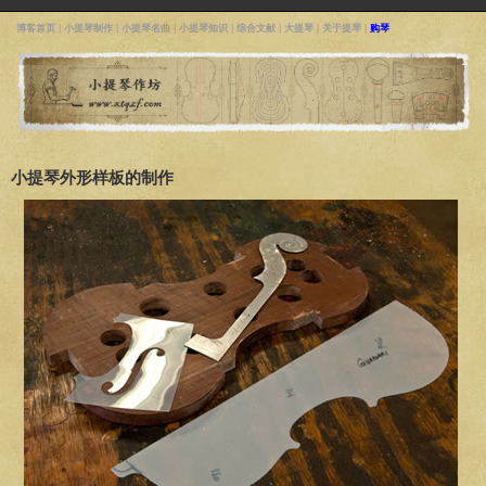
博客首页
|
小提琴制作
|
小提琴名曲
|
小提琴知识
|
综合文献
|
大提琴
|
关于提琴
|
购琴
小提琴外形样板的制作