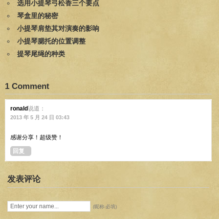
选用小提琴弓松香三个要点
琴盒里的秘密
小提琴肩垫其对演奏的影响
小提琴腮托的位置调整
提琴尾绳的种类
1 Comment
ronald
说道：
2013 年 5 月 24 日 03:43
感谢分享！超级赞！
回复
发表评论
(昵称-必填)