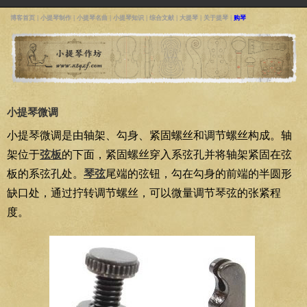
博客首页
|
小提琴制作
|
小提琴名曲
|
小提琴知识
|
综合文献
|
大提琴
|
关于提琴
|
购琴
小提琴微调
小提琴微调是由轴架、勾身、紧固螺丝和调节螺丝构成。轴
架位于
弦板
的下面，紧固螺丝穿入系弦孔并将轴架紧固在弦
板的系弦孔处。
琴弦
尾端的弦钮，勾在勾身的前端的半圆形
缺口处，通过拧转调节螺丝，可以微量调节琴弦的张紧程
度。