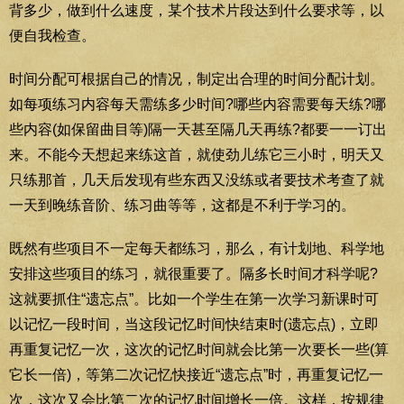
背多少，做到什么速度，某个技术片段达到什么要求等，以
便自我检查。
时间分配可根据自己的情况，制定出合理的时间分配计划。
如每项练习内容每天需练多少时间?哪些内容需要每天练?哪
些内容(如保留曲目等)隔一天甚至隔几天再练?都要一一订出
来。不能今天想起来练这首，就使劲儿练它三小时，明天又
只练那首，几天后发现有些东西又没练或者要技术考查了就
一天到晚练音阶、练习曲等等，这都是不利于学习的。
既然有些项目不一定每天都练习，那么，有计划地、科学地
安排这些项目的练习，就很重要了。隔多长时间才科学呢?
这就要抓住“遗忘点”。比如一个学生在第一次学习新课时可
以记忆一段时间，当这段记忆时间快结束时(遗忘点)，立即
再重复记忆一次，这次的记忆时间就会比第一次要长一些(算
它长一倍)，等第二次记忆快接近“遗忘点”时，再重复记忆一
次，这次又会比第二次的记忆时间增长一倍。这样，按规律