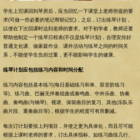
学生上完课回到琴房后，应当回忆一下课堂上老师所提的要
求(可做一些必要的笔记帮助记忆)，之后，订出练琴计划，
以便在下次回课时达到老师的要求。对于初学者，教师还要
帮助他制定一个练琴日程表(不仅是练琴计划)，合理安排好
普通文化课、做家庭作业、课外活动与练琴之间的时间关
系，不能使学生负担过重，更不能影响学生的健康。
练琴计划应包括练习内容和时间分配
练习内容包括基本练习(每日基础练习和单、双音阶练习
等)、练习曲、巴赫无伴奏组曲或奏鸣曲、中外乐曲、协奏
曲、奏鸣曲(与钢琴)、视谱、保留曲目的复习、其他(乐队乐
曲片段、重奏曲目等)，根据学生的程度可有所删减。
每次订计划要按上列项目，并使之更为具体化，而且尽可能
根据上课时老师的要求，订出具体指标。如练习曲练几行、