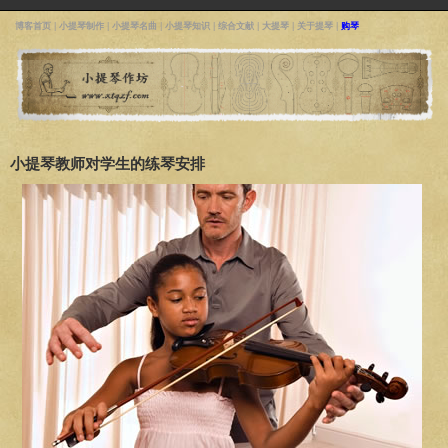
博客首页
|
小提琴制作
|
小提琴名曲
|
小提琴知识
|
综合文献
|
大提琴
|
关于提琴
|
购琴
小提琴教师对学生的练琴安排