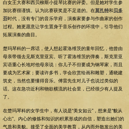
白女王大赛和西贝柳斯小提琴比赛的评委。但是她对学生参
加比赛很谨慎。认为比赛获奖是不足道的。在
莫扎特
和
贝多
芬
时代，没有专门的音乐学府，演奏家要参与作曲家的创作
过程。她更愿意让学生置身于音乐创作的环境中，引导他们
拓展演奏的曲目。
楚玛琴科的一席话，使人想起霍洛维茨的童年回忆，他曾由
母亲带领去见斯克里亚宾。听了霍洛维茨的弹奏，斯克里亚
宾语重心长地对他母亲说：你儿子不但要成为钢琴家，而且
要成为艺术家；要读许多书，学会欣赏绘画和雕塑，通晓建
筑史，当然也要懂得音乐。傅雷先生对儿子也说过类似的
话。这在急功近利和物欲横流的社会里，已经很少有人提及
了。
在楚玛琴科的女学生中，有人说是“美女如云”，想来是“貌从
心出”。内心的修炼和知识的积累形成的自信，塑造出她们的
气质和美貌。接受了全面的美学教育，从内而外散发出的美