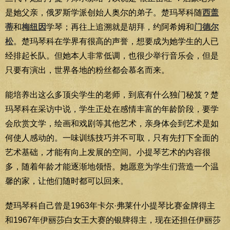
是她父亲，俄罗斯学派创始人奥尔的弟子。楚玛琴科随
西盖
蒂
和
梅纽因
学琴；再往上追溯就是胡拜，约阿希姆和
门德尔
松
。楚玛琴科在学界有很高的声誉，想要成为她学生的人已
经排起长队。但她本人非常低调，也很少举行音乐会，但是
只要有演出，世界各地的粉丝都会慕名而来。
能培养出这么多顶尖学生的老师，到底有什么独门秘笈？楚
玛琴科在采访中说，学生正处在感情丰富的年龄阶段，要学
会欣赏文学，绘画和戏剧等其他艺术，亲身体会到艺术是如
何使人感动的。一味训练技巧并不可取，只有先打下全面的
艺术基础，才能有向上发展的空间。小提琴艺术的内容很
多，随着年龄才能逐渐地领悟。她愿意为学生们营造一个温
馨的家，让他们随时都可以回来。
楚玛琴科自己曾是1963年卡尔·弗莱什小提琴比赛金牌得主
和1967年伊丽莎白女王大赛的银牌得主，现在还担任伊丽莎