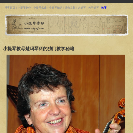
博客首页
|
小提琴制作
|
小提琴名曲
|
小提琴知识
|
综合文献
|
大提琴
|
关于提琴
|
购琴
小提琴教母楚玛琴科的独门教学秘籍