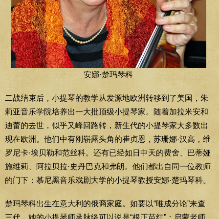
安娜·楚玛琴科
二战结束后，小提琴的教学从发源地欧洲转移到了美国，朱
莉亚音乐学院培养出一大批顶级小提琴家。随着加拉米安和
迪蕾的去世，似乎又峰回路转，新生代的小提琴家大多数出
现在欧洲。他们中有刚崭露头角的崔贞恩，苏珊娜·汉高，维
罗尼卡·埃贝勒和范丝科。还有已经如日中天的费舍、巴蒂娅
施维莉、阿拉贝拉·史丹巴克和弗朗。他们都出自同一位教师
的门下：慕尼黑音乐戏剧大学的小提琴教授安娜·楚玛琴科。
楚玛琴科出生在意大利的俄裔家庭。如要以“唯成分论”来查
三代，她的小提琴师承脉络可以说是“根正苗红”：启蒙老师