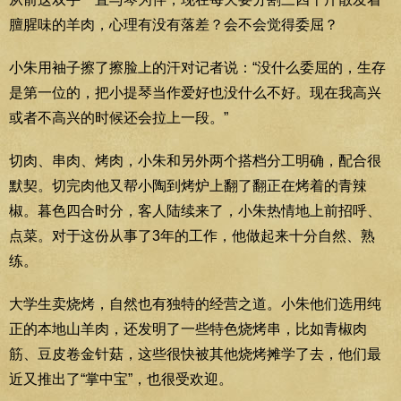
膻腥味的羊肉，心理有没有落差？会不会觉得委屈？
小朱用袖子擦了擦脸上的汗对记者说：“没什么委屈的，生存
是第一位的，把小提琴当作爱好也没什么不好。现在我高兴
或者不高兴的时候还会拉上一段。”
切肉、串肉、烤肉，小朱和另外两个搭档分工明确，配合很
默契。切完肉他又帮小陶到烤炉上翻了翻正在烤着的青辣
椒。暮色四合时分，客人陆续来了，小朱热情地上前招呼、
点菜。对于这份从事了3年的工作，他做起来十分自然、熟
练。
大学生卖烧烤，自然也有独特的经营之道。小朱他们选用纯
正的本地山羊肉，还发明了一些特色烧烤串，比如青椒肉
筋、豆皮卷金针菇，这些很快被其他烧烤摊学了去，他们最
近又推出了“掌中宝”，也很受欢迎。