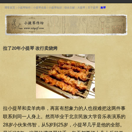
博客首页
|
小提琴制作
|
小提琴名曲
|
小提琴知识
|
综合文献
|
大提琴
|
关于提琴
|
购琴
拉了20年小提琴 改行卖烧烤
拉小提琴和卖羊肉串，再富有想象力的人也很难把这两件事
联系到同一人身上。然而毕业于北京民族大学音乐表演系的
28岁小伙朱伟智，从5岁到25岁，小提琴几乎是他的全部。