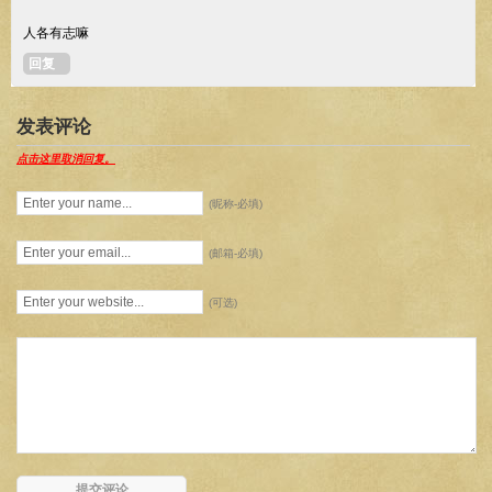
人各有志嘛
回复
发表评论
点击这里取消回复。
(昵称-必填)
(邮箱-必填)
(可选)