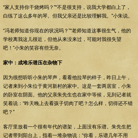
“家人支持你干烧烤吗？”“不是很支持，说我大学都白上了，
白练了这么多年的琴。但我父亲还是比较理解我。”小朱说。
“冯老师知道你现在的状况吗？”“老师知道这事很生气，他的
学校离我这儿很近，但他从来没来过，可能对我很失望
吧！”小朱的笑容有些无奈。
家中：成堆乐谱压在杂物下
因为很想听听小朱的琴声，看看他拉琴的样子，昨日上午，
记者来到小朱位于黄河新村的家中。这是一套两居室，小朱
的卧室在阴面。他的父亲朱先生也在家中等候，见到记者就
笑着说：“昨天晚上去看孩子切肉了吧？怎么样，切得还不错
吧？”
客厅里放着一个很有年代的谱架，上面没有乐谱。朱先生把
记者带到阳台上，指着一堆杂物说：“你看，乐谱几年不用