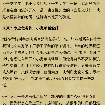
小朱笑了笑，把小提琴往颔下一夹，琴弓一扬，流水般的音
乐便在室内流淌开来，是一曲喜悦奔放的《喜见光明》，就
是不懂音乐的记者，也能听出扎实的功底。
未来：专业做餐饮，小提琴当爱好
“我在学校时每次考听音辨耳都是第一名。毕业后系主任推荐
我到北京星海钢琴厂学了半年的钢琴调律。上学的时候我还
做着艺术的梦，但社会现实就是这么残酷。”小朱说，他刚毕
业时也想过自己开个小提琴培训班，但觉得自己不擅长和孩
子打交道，而且太年轻，也难以取得家长信任。后来联系过
几家琴行，想做调音师，但因为这一块利润比较可观，琴行
都想用“自己人”，都婉拒了他，他现在只是零星接一些散
活。
做生意几乎是没有休息日的，28岁的小朱至今还没有女朋
友，因为都是在晚上工作，连和朋友一起娱乐的时间都很难