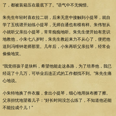
了，都被装箱压在最底下了。”语气中不无惋惜。
朱先生年轻时喜欢拉二胡，后来无意中接触到小提琴，就自
学了五线谱开始练小提琴，无师自通也有模有样。朱伟智从
小就听父亲拉小提琴，常常痴痴地听。朱先生便开始有意识
地教他，小朱七八岁时，朱先生教起来力不从心了，便把他
送到冯维钟老师那里。几年后，小朱再听父亲拉琴，经常会
偷偷地笑。
“我觉得孩子是块料，希望他能走这条路，为了培养他，我已
经花了十几万，可毕业后连正式的工作都找不到。”朱先生痛
心地说。
小朱特地换了件衣服，拿出小提琴，细心地用抹布擦了擦。
父亲担忧地望着儿子：“好长时间没怎么练了，不知道他还能
不能拉成个儿！”