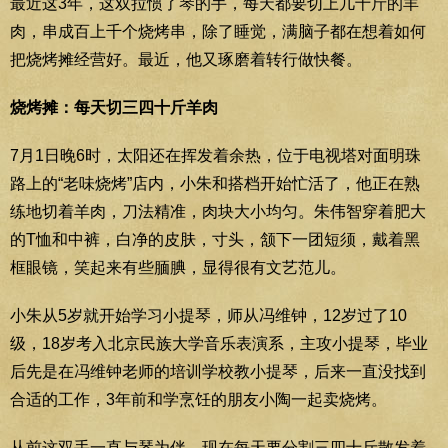
最近这3年，这双拉惯了琴的手，每天都要切上几十斤的羊
肉，串成百上千个烧烤串，除了睡觉，满脑子都在想着如何
把烧烤摊经营好。最近，他又琢磨着转行做快餐。
烧烤摊：每天切三四十斤羊肉
7月1日晚6时，太阳还在挥发着余热，位于电视塔对面明珠
路上的“老味烧烤”店内，小朱和搭档开始忙活了，他正在熟
练地切着羊肉，刀法精准，肉块大小均匀。朱伟智穿着肥大
的T恤和中裤，白净的皮肤，寸头，颔下一团短须，戴着黑
框眼镜，笑起来有些腼腆，显得很有文艺范儿。
小朱从5岁就开始学习小提琴，师从冯维钟，12岁过了10
级，18岁考入北京民族大学音乐表演系，主攻小提琴，毕业
后先是在冯维钟老师的培训学校教小提琴，后来一直没找到
合适的工作，3年前和学烹饪的朋友小陶一起卖烧烤。
从前这双手一直与琴为伴，现在每天要分割三四十斤散发着