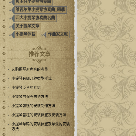
贝多芬小提琴协奏曲
维瓦尔第小提琴协奏曲_四季
四大小提琴协奏曲名曲
关于提琴文章
小提琴体裁
作曲家文献
推荐文章
选购提琴对声音的考量
小提琴有哪几种类型样式
小提琴泛音的介绍
小提琴的保养防护方法
小提琴弦枕的安装制作方法
小提琴音柱的安装位置及安装方法
小提琴琴码的安装位置及琴弦的安装
方法