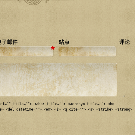
电子邮件
站点
评论
*
ref="" title=""> <abbr title=""> <acronym title=""> <b>
e> <del datetime=""> <em> <i> <q cite=""> <s> <strike> <strong>