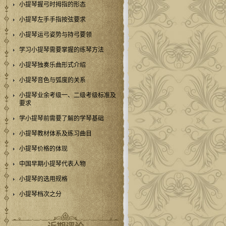
小提琴握弓时拇指的形态
小提琴左手手指按弦要求
小提琴运弓姿势与持弓要领
学习小提琴需要掌握的练琴方法
小提琴独奏乐曲形式介绍
小提琴音色与弧度的关系
小提琴业余考级一、二级考级标准及
要求
学小提琴前需要了解的学琴基础
小提琴教材体系及练习曲目
小提琴价格的体现
中国早期小提琴代表人物
小提琴的选用规格
小提琴档次之分