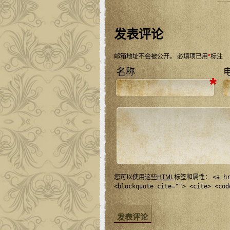
发表评论
邮箱地址不会被公开。
必填项已用
*
标注
名称
*
您可以使用这些
HTML
标签和属性：
<a h
<blockquote cite=""> <cite> <cod