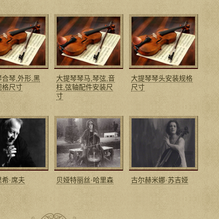
合琴,外形,黑
大提琴琴马,琴弦,音
大提琴琴头安装规格
规格尺寸
柱,弦轴配件安装尺
尺寸
寸
里希·席夫
贝娅特丽丝·哈里森
古尔赫米娜·苏吉娅