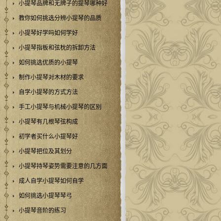
小提琴品牌和无牌子的提琴哪种好
教你如何挑选分辨小提琴的品质
小提琴好学吗如何学好
小提琴指板和弦枕的拆卸方法
如何挑选优质的小提琴
制作小提琴对木材的要求
自学小提琴的方式方法
手工小提琴与机械小提琴的区别
小提琴有几根琴弦构成
初学者买什么小提琴好
小提琴把位及其划分
小提琴持琴姿势需要注意的几方面
成人自学小提琴如何自学
如何挑选小提琴琴弓
小提琴音阶的练习