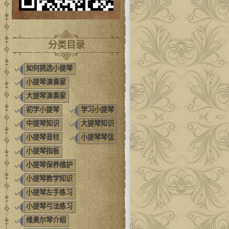
分类目录
如何挑选小提琴
小提琴演奏家
大提琴演奏家
初学小提琴
学习小提琴
中提琴知识
大提琴知识
小提琴音柱
小提琴琴弦
小提琴指板
小提琴保养维护
小提琴教学知识
小提琴左手练习
小提琴弓法练习
维奥尔琴介绍