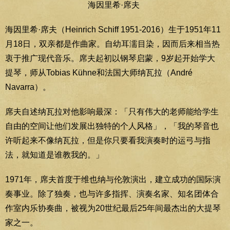
海因里希·席夫
海因里希·席夫（Heinrich Schiff 1951-2016）生于1951年11
月18日，双亲都是作曲家。自幼耳濡目染，因而后来相当热
衷于推广现代音乐。席夫起初以钢琴启蒙，9岁起开始学大
提琴，师从Tobias Kühne和法国大师纳瓦拉（André
Navarra）。
席夫自述纳瓦拉对他影响最深：「只有伟大的老师能给学生
自由的空间让他们发展出独特的个人风格」，「我的琴音也
许听起来不像纳瓦拉，但是你只要看我演奏时的运弓与指
法，就知道是谁教我的。」
1971年，席夫首度于维也纳与伦敦演出，建立成功的国际演
奏事业。除了独奏，也与许多指挥、演奏名家、知名团体合
作室内乐协奏曲，被视为20世纪最后25年间最杰出的大提琴
家之一。