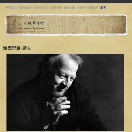
博客首页
|
小提琴制作
|
小提琴名曲
|
小提琴知识
|
综合文献
|
大提琴
|
关于提琴
|
购琴
海因里希·席夫