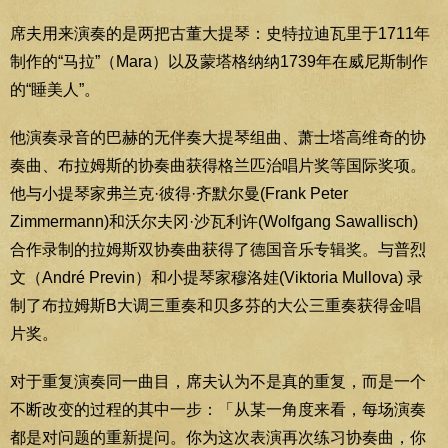
席夫用来演奏的是两把古董大提琴：史特拉迪瓦里于1711年
制作的“马拉”（Mara）以及蒙塔格纳纳1739年在威尼斯制作
的“睡美人”。
他演奏录音的巴赫的无伴奏大提琴组曲、萧士塔高维奇的协
奏曲、布拉姆斯的协奏曲获得格兰匹治唱片奖等国际奖项。
他与小提琴家弗兰克·彼得·齐默尔曼(Frank Peter
Zimmermann)和沃尔夫冈·沙瓦利许(Wolfgang Sawallisch)
合作录制的拉姆斯双协奏曲获得了德国音乐专辑奖。与普烈
文（André Previn）和小提琴家穆洛娃(Viktoria Mullova) 录
制了布拉姆斯B大调三重奏和贝多芬的大公三重奏获得金唱
片奖。
对于重复演奏同一曲目，席夫认为不是真的重复，而是一个
不断改变的过程的其中一步：「从某一角度来看，每场演奏
都是对问题的重新提问。你为这次表演再次练习协奏曲，你