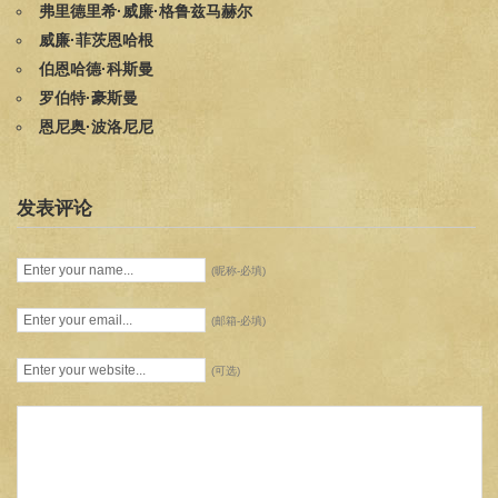
弗里德里希·威廉·格鲁兹马赫尔
威廉·菲茨恩哈根
伯恩哈德·科斯曼
罗伯特·豪斯曼
恩尼奥·波洛尼尼
发表评论
(昵称-必填)
(邮箱-必填)
(可选)