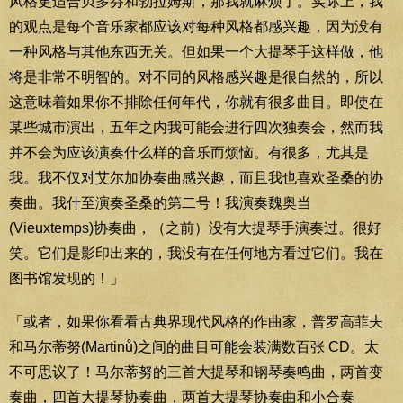
风格更适合贝多芬和勃拉姆斯，那我就麻烦了。实际上，我
的观点是每个音乐家都应该对每种风格都感兴趣，因为没有
一种风格与其他东西无关。但如果一个大提琴手这样做，他
将是非常不明智的。对不同的风格感兴趣是很自然的，所以
这意味着如果你不排除任何年代，你就有很多曲目。即使在
某些城市演出，五年之内我可能会进行四次独奏会，然而我
并不会为应该演奏什么样的音乐而烦恼。有很多，尤其是
我。我不仅对艾尔加协奏曲感兴趣，而且我也喜欢圣桑的协
奏曲。我什至演奏圣桑的第二号！我演奏魏奥当
(Vieuxtemps)协奏曲，（之前）没有大提琴手演奏过。很好
笑。它们是影印出来的，我没有在任何地方看过它们。我在
图书馆发现的！」
「或者，如果你看看古典界现代风格的作曲家，普罗高菲夫
和马尔蒂努(Martinů)之间的曲目可能会装满数百张 CD。太
不可思议了！马尔蒂努的三首大提琴和钢琴奏鸣曲，两首变
奏曲，四首大提琴协奏曲，两首大提琴协奏曲和小合奏