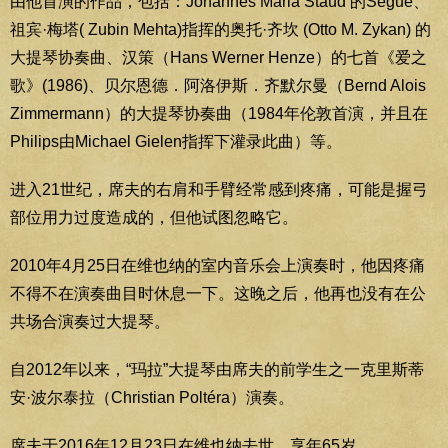
由他首演的作品，包括：Johannes Maria Staud 的Segue、
祖宾·梅塔( Zubin Mehta)指挥的奥托·齐坎 (Otto M. Zykan) 的
大提琴协奏曲、汉策（Hans Werner Henze）的七首《爱之
歌》(1986)、贝尔恩德．阿洛伊斯．齐默尔曼（Bernd Alois
Zimmermann）的大提琴协奏曲（1984年伦敦首演，并且在
Philips由Michael Gielen指挥下灌录此曲）等。
进入21世纪，席夫的右肩和手臂经常感到疼痛，可能是握弓
部位用力过度造成的，但他试图忽略它。
2010年4月25日在维也纳的室内音乐会上演奏时，他因疼痛
不得不在演奏曲目时休息一下。这晚之后，他再也没有在公
共场合演奏过大提琴。
自2012年以来，“玛拉”大提琴由席夫的前学生之一克里斯蒂
安·波尔泰拉（Christian Poltéra）演奏。
席夫于2016年12月23日在维也纳去世，享年65岁。