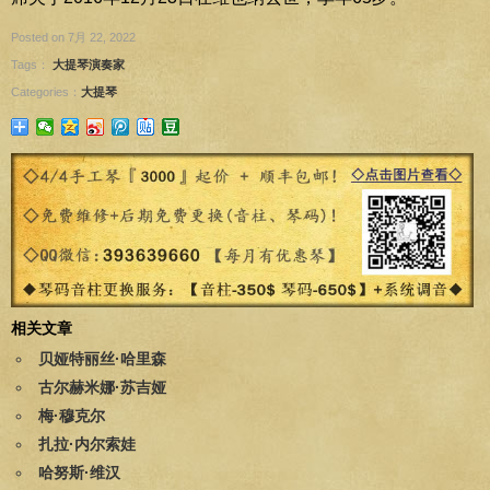
Posted on 7月 22, 2022
Tags：
大提琴演奏家
Categories：
大提琴
相关文章
贝娅特丽丝·哈里森
古尔赫米娜·苏吉娅
梅·穆克尔
扎拉·内尔索娃
哈努斯·维汉