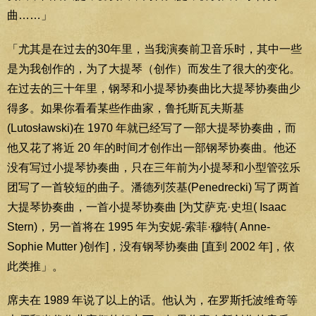
曲……」
「尤其是在过去的30年里，当我演奏前卫音乐时，其中一些
是为我创作的，为了大提琴（创作）而发生了很大的变化。
在过去的三十年里，钢琴和小提琴协奏曲比大提琴协奏曲少
得多。如果你看看某些作曲家，鲁托斯瓦夫斯基
(Lutosławski)在 1970 年就已经写了一部大提琴协奏曲，而
他又花了将近 20 年的时间才创作出一部钢琴协奏曲。他还
没有写过小提琴协奏曲，只在三年前为小提琴和小型管弦乐
团写了一首较短的曲子。潘德列茨基(Penedrecki) 写了两首
大提琴协奏曲，一首小提琴协奏曲 [为艾萨克·史坦( Isaac
Stern)，另一首将在 1995 年为安妮-索菲·穆特( Anne-
Sophie Mutter )创作]，没有钢琴协奏曲 [直到 2002 年]，依
此类推」。
席夫在 1989 年说了以上的话。他认为，在罗斯托波维奇等