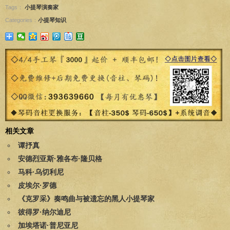
Tags：
小提琴演奏家
Categories：
小提琴知识
相关文章
谭抒真
安德烈亚斯·雅各布·隆贝格
马科·乌切利尼
皮埃尔·罗德
《克罗采》奏鸣曲与被遗忘的黑人小提琴家
彼得罗·纳尔迪尼
加埃塔诺·普尼亚尼