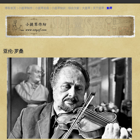
博客首页
|
小提琴制作
|
小提琴名曲
|
小提琴知识
|
综合文献
|
大提琴
|
关于提琴
|
购琴
亚伦·罗桑