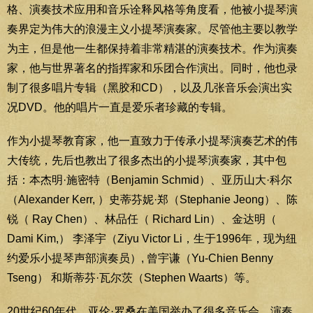
格、演奏技术应用和音乐诠释风格等角度看，他被小提琴演
奏界定为伟大的浪漫主义小提琴演奏家。尽管他主要以教学
为主，但是他一生都保持着非常精湛的演奏技术。作为演奏
家，他与世界著名的指挥家和乐团合作演出。同时，他也录
制了很多唱片专辑（黑胶和CD），以及几张音乐会演出实
况DVD。他的唱片一直是爱乐者珍藏的专辑。
作为小提琴教育家，他一直致力于传承小提琴演奏艺术的伟
大传统，先后也教出了很多杰出的小提琴演奏家，其中包
括：本杰明·施密特（Benjamin Schmid）、亚历山大·科尔
（Alexander Kerr, ）史蒂芬妮·郑（Stephanie Jeong）、陈
锐（ Ray Chen）、林品任（ Richard Lin）、金达明（
Dami Kim,） 李泽宇（Ziyu Victor Li，生于1996年，现为纽
约爱乐小提琴声部演奏员）, 曾宇谦（Yu-Chien Benny
Tseng） 和斯蒂芬·瓦尔茨（Stephen Waarts）等。
20世纪60年代，亚伦·罗桑在美国举办了很多音乐会，演奏