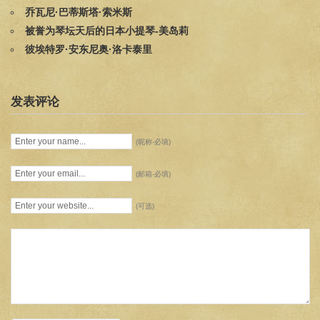
乔瓦尼·巴蒂斯塔·索米斯
被誉为琴坛天后的日本小提琴-美岛莉
彼埃特罗·安东尼奥·洛卡泰里
发表评论
(昵称-必填)
(邮箱-必填)
(可选)