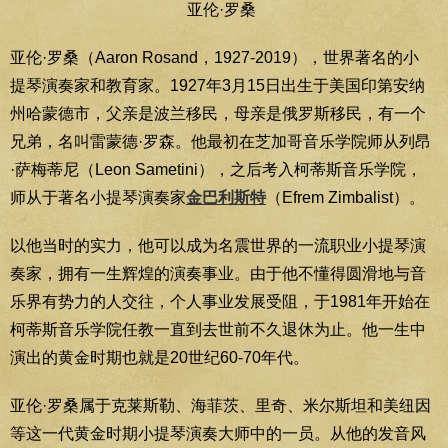
亚伦·罗桑
亚伦·罗桑（Aaron Rosand，1927-2019），世界著名的小
提琴演奏家和教育家。1927年3月15日出生于美国印第安纳
州哈蒙德市，父亲是波兰移民，母亲是俄罗斯移民，有一个
兄弟，名叫雷蒙德·罗森。他最初在芝加哥音乐学院师从列昂
·萨梅蒂尼（Leon Sametini），之后考入柯蒂斯音乐学院，
师从于著名小提琴演奏家
金巴利斯特
（Efrem Zimbalist）。
以他当时的实力，他可以成为名震世界的一流职业小提琴演
奏家，拥有一生辉煌的演奏事业。由于他不懂得圆滑地与音
乐界有势力的人交往，个人事业发展受阻，于1981年开始在
柯蒂斯音乐学院任教一直到去世前不久退休为止。他一生中
演出的黄金时期也就是20世纪60-70年代。
亚伦·罗桑属于克莱斯勒、海菲茨、里奇、米尔斯坦和美纽因
等这一代黄金时期小提琴演奏大师中的一员。从他的发音风