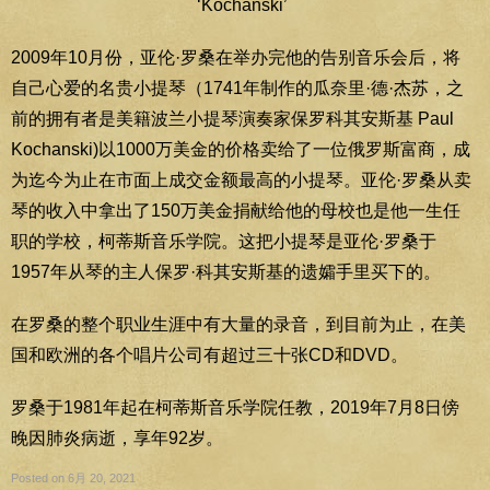
‘Kochánski’
2009年10月份，亚伦·罗桑在举办完他的告别音乐会后，将
自己心爱的名贵小提琴（1741年制作的瓜奈里·德·杰苏，之
前的拥有者是美籍波兰小提琴演奏家保罗科其安斯基 Paul
Kochanski)以1000万美金的价格卖给了一位俄罗斯富商，成
为迄今为止在市面上成交金额最高的小提琴。亚伦·罗桑从卖
琴的收入中拿出了150万美金捐献给他的母校也是他一生任
职的学校，柯蒂斯音乐学院。这把小提琴是亚伦·罗桑于
1957年从琴的主人保罗·科其安斯基的遗孀手里买下的。
在罗桑的整个职业生涯中有大量的录音，到目前为止，在美
国和欧洲的各个唱片公司有超过三十张CD和DVD。
罗桑于1981年起在柯蒂斯音乐学院任教，2019年7月8日傍
晚因肺炎病逝，享年92岁。
Posted on 6月 20, 2021