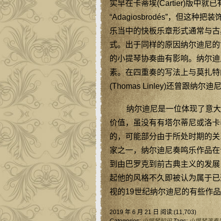
实早在卡蒂埃(Cartier)版
“Adagiosbrodés”，
乐当中的快板乐章形式通常与古
式。出于同样的原因纳尔迪尼的
的小提琴协奏曲有影响。纳尔迪
素。在四重奏的写法上与莫扎特
(Thomas Linley)还曾跟纳
纳尔迪尼是一位体现了意大
价值，虽没有有塔尔蒂尼或洛卡
的，可能部分由于所处时期的关
家之一，纳尔迪尼奏鸣乐作品在
到由巴罗克到前古典主义的发展
起他的风格不久即被认为属于已
视的19世纪纳尔迪尼的有些作
2019 年 6 月 21 日 阅读:(11,703)