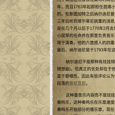
年，而且1763年起即担任首
的。在斯图加特之后纳尔迪尼曾
三年后听到塔尔蒂尼病重的消息
是在几个月以后于1770年2
小提琴的任命并在那里负责音乐
限于演奏，他的六首感人的四重奏
最后，纳尔迪尼是于1793年在
纳尔迪尼不是那种有炫技倾
随想曲)，但真正的长处却在于
富于歌唱性，因此有些评论认为
段落的
普尼亚尼
。
这种重音乐内容而不是炫技
奏鸣乐，这种奏鸣乐在乐章速度
奏鸣乐开始部分的慢乐章，现在