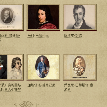
亚斯·雅各布·
马科·乌切利尼
皮埃尔·罗德
格
罗采》奏鸣曲与
加埃塔诺·普尼亚尼
乔瓦尼·巴蒂斯塔·索
忘的黑人小提琴
米斯