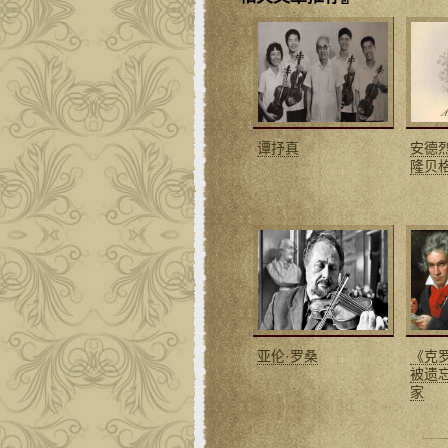
谭抒真
安德烈
隆贝
亚伦·罗桑
《克
被遗
家