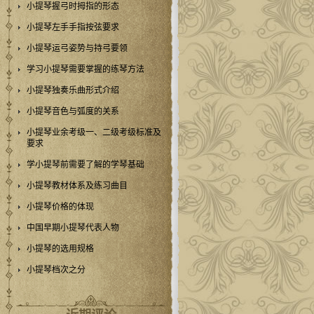
小提琴握弓时拇指的形态
小提琴左手手指按弦要求
小提琴运弓姿势与持弓要领
学习小提琴需要掌握的练琴方法
小提琴独奏乐曲形式介绍
小提琴音色与弧度的关系
小提琴业余考级一、二级考级标准及
要求
学小提琴前需要了解的学琴基础
小提琴教材体系及练习曲目
小提琴价格的体现
中国早期小提琴代表人物
小提琴的选用规格
小提琴档次之分