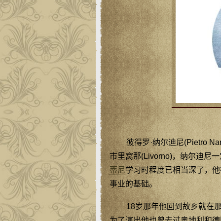
彼得罗·纳尔迪尼(Pietro N
市里窝那(Livorno)，纳尔
蒂尼
学习时程度已相当深了，他
事业的基础。
18岁那年他回到故乡就在
为了演出他也曾去过奥地利和德国