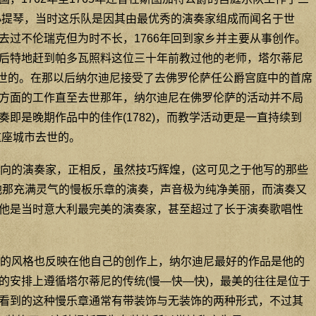
席小提琴，当时这乐队是因其由最优秀的演奏家组成而闻名于世
去过不伦瑞克但为时不长，1766年回到家乡并主要从事创作。
后特地赶到帕多瓦照料这位三十年前教过他的老师，塔尔蒂尼
月去世的。在那以后纳尔迪尼接受了去佛罗伦萨任公爵宫庭中的首席
方面的工作直至去世那年，纳尔迪尼在佛罗伦萨的活动并不局
即是晚期作品中的佳作(1782)，而教学活动更是一直持续到
这座城市去世的。
向的演奏家，正相反，虽然技巧辉煌，(这可见之于他写的那些
他那充满灵气的慢板乐章的演奏，声音极为纯净美丽，而演奏又
他是当时意大利最完美的演奏家，甚至超过了长于演奏歌唱性
的风格也反映在他自己的创作上，纳尔迪尼最好的作品是他的
的安排上遵循塔尔蒂尼的传统(慢—快—快)，最美的往往是位于
看到的这种慢乐章通常有带装饰与无装饰的两种形式，不过其