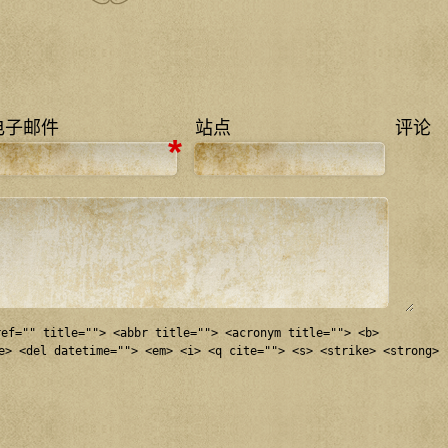
电子邮件
站点
评论
*
ref="" title=""> <abbr title=""> <acronym title=""> <b>
e> <del datetime=""> <em> <i> <q cite=""> <s> <strike> <strong>