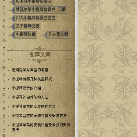
贝多芬小提琴协奏曲
维瓦尔第小提琴协奏曲_四季
四大小提琴协奏曲名曲
关于提琴文章
小提琴体裁
作曲家文献
推荐文章
选购提琴对声音的考量
小提琴有哪几种类型样式
小提琴泛音的介绍
小提琴的保养防护方法
小提琴弦枕的安装制作方法
小提琴音柱的安装位置及安装方法
小提琴琴码的安装位置及琴弦的安装
方法