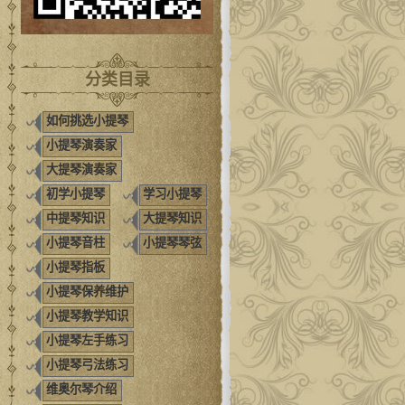
分类目录
如何挑选小提琴
小提琴演奏家
大提琴演奏家
初学小提琴
学习小提琴
中提琴知识
大提琴知识
小提琴音柱
小提琴琴弦
小提琴指板
小提琴保养维护
小提琴教学知识
小提琴左手练习
小提琴弓法练习
维奥尔琴介绍