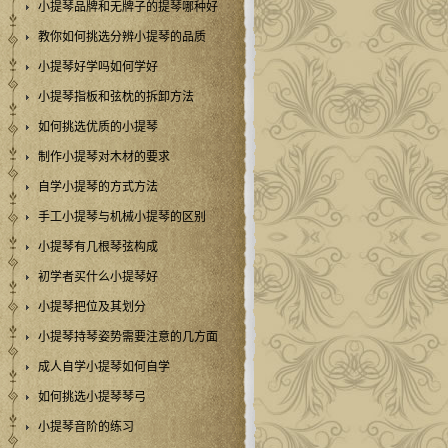
小提琴品牌和无牌子的提琴哪种好
教你如何挑选分辨小提琴的品质
小提琴好学吗如何学好
小提琴指板和弦枕的拆卸方法
如何挑选优质的小提琴
制作小提琴对木材的要求
自学小提琴的方式方法
手工小提琴与机械小提琴的区别
小提琴有几根琴弦构成
初学者买什么小提琴好
小提琴把位及其划分
小提琴持琴姿势需要注意的几方面
成人自学小提琴如何自学
如何挑选小提琴琴弓
小提琴音阶的练习