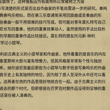
中就已有装饰了，这种慢板因为有装饰所以常被称之为是
但这种把装饰写清楚的形式是否出自作曲家的手笔尚需进一步的研究。奏鸣
典奏呜乐相似，而在第三乐章通常采用回旋曲或变奏曲的形
协奏曲一般不用很难的技巧写成，但可能对青年莫扎特写自己
尼也写四重奏，他的四重奏效果动人，虽然使用的手法比较朴
的早期四重奏作品比较接近。莫扎特的朋友托马斯·林利
尔迪尼学过小提琴。
利前古典主义的小提琴家和作曲家，他所着重的是音乐的内在
泰里那样大胆与富有想像力，但其风格是非常有个性与独创
系，纳尔迪尼是最后那些为小提琴与数字低音写奏鸣乐的作曲
音乐史上有其独特的地位，因为除了感人至深外从中还可以看
，这两者在他的作品里很好地结合在一起。由于古典主义的兴
逝去的那个时代，但即使是在巴罗克时期作品没得到足够的重
品还是在被人演奏的。