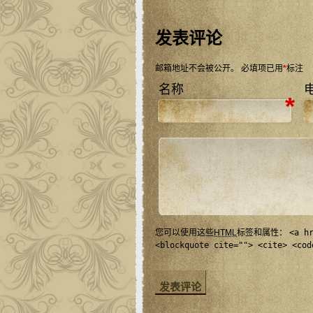
发表评论
邮箱地址不会被公开。
必填项已用
*
标注
名称
*
您可以使用这些
HTML
标签和属性：
<a h
<blockquote cite=""> <cite> <cod