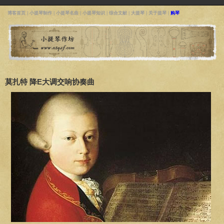
博客首页
|
小提琴制作
|
小提琴名曲
|
小提琴知识
|
综合文献
|
大提琴
|
关于提琴
|
购琴
莫扎特 降E大调交响协奏曲