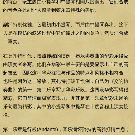
的特点。该主题由小提琴和中提琴相间八度奏出，它们合成
的音色在此能让人感觉到弦乐器特殊的美妙。
副部特别优雅。它最初由小提琴、而后由中提琴奏出。接下
去是在模仿的叙述过程中它们彼此之间的竟争，然后汇合成
二重奏。
在莫扎特时代，按照传统的惯例，器乐协奏曲的华彩乐段应
由演奏者来写。他们在华彩中最主要的是要显示出自己的高
超技艺。因此这种华彩往往与作品的特点和风格不相符合。
也许是因为这一缘故，莫扎特打破了惯例，自己为《交响协
奏曲》的第一、第二乐章写了华彩乐段。这两段华彩写得很
精彩。它们简洁而极富表现力。尤其是第一乐章华彩末尾的
乐句最为精彩，其中的小提琴和中提琴在十度音程上演奏旋
律。
第二乐章是行板(Andante)，音乐满怀矜持的高雅抒情气息，