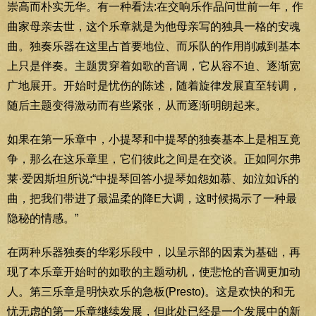
崇高而朴实无华。有一种看法:在交响乐作品问世前一年，作
曲家母亲去世，这个乐章就是为他母亲写的独具一格的安魂
曲。独奏乐器在这里占首要地位、而乐队的作用削减到基本
上只是伴奏。主题贯穿着如歌的音调，它从容不迫、逐渐宽
广地展开。开始时是忧伤的陈述，随着旋律发展直至转调，
随后主题变得激动而有些紧张，从而逐渐明朗起来。
如果在第一乐章中，小提琴和中提琴的独奏基本上是相互竟
争，那么在这乐章里，它们彼此之间是在交谈。正如阿尔弗
莱·爱因斯坦所说:“中提琴回答小提琴如怨如慕、如泣如诉的
曲，把我们带进了最温柔的降E大调，这时候揭示了一种最
隐秘的情感。”
在两种乐器独奏的华彩乐段中，以呈示部的因素为基础，再
现了本乐章开始时的如歌的主题动机，使悲怆的音调更加动
人。第三乐章是明快欢乐的急板(Presto)。这是欢快的和无
忧无虑的第一乐章继续发展，但此处已经是一个发展中的新