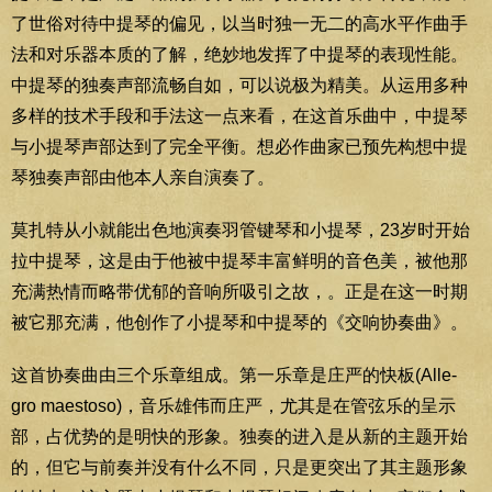
了世俗对待中提琴的偏见，以当时独一无二的高水平作曲手
法和对乐器本质的了解，绝妙地发挥了中提琴的表现性能。
中提琴的独奏声部流畅自如，可以说极为精美。从运用多种
多样的技术手段和手法这一点来看，在这首乐曲中，中提琴
与小提琴声部达到了完全平衡。想必作曲家已预先构想中提
琴独奏声部由他本人亲自演奏了。
莫扎特从小就能出色地演奏羽管键琴和小提琴，23岁时开始
拉中提琴，这是由于他被中提琴丰富鲜明的音色美，被他那
充满热情而略带优郁的音响所吸引之故，。正是在这一时期
被它那充满，他创作了小提琴和中提琴的《交响协奏曲》。
这首协奏曲由三个乐章组成。第一乐章是庄严的快板(Alle-
gro maestoso)，音乐雄伟而庄严，尤其是在管弦乐的呈示
部，占优势的是明快的形象。独奏的进入是从新的主题开始
的，但它与前奏并没有什么不同，只是更突出了其主题形象