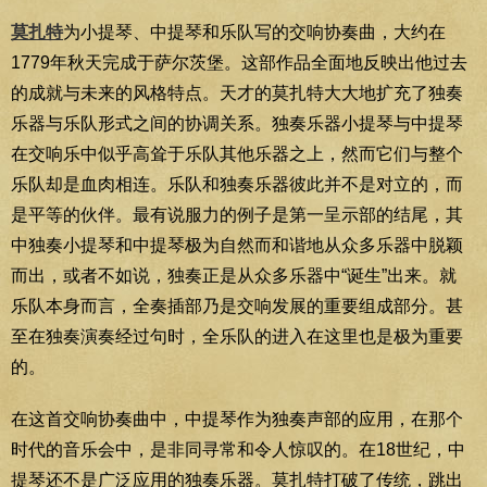
莫扎特
为小提琴、中提琴和乐队写的交响协奏曲，大约在
1779年秋天完成于萨尔茨堡。这部作品全面地反映出他过去
的成就与未来的风格特点。天才的莫扎特大大地扩充了独奏
乐器与乐队形式之间的协调关系。独奏乐器小提琴与中提琴
在交响乐中似乎高耸于乐队其他乐器之上，然而它们与整个
乐队却是血肉相连。乐队和独奏乐器彼此并不是对立的，而
是平等的伙伴。最有说服力的例子是第一呈示部的结尾，其
中独奏小提琴和中提琴极为自然而和谐地从众多乐器中脱颖
而出，或者不如说，独奏正是从众多乐器中“诞生”出来。就
乐队本身而言，全奏插部乃是交响发展的重要组成部分。甚
至在独奏演奏经过句时，全乐队的进入在这里也是极为重要
的。
在这首交响协奏曲中，中提琴作为独奏声部的应用，在那个
时代的音乐会中，是非同寻常和令人惊叹的。在18世纪，中
提琴还不是广泛应用的独奏乐器。莫扎特打破了传统，跳出