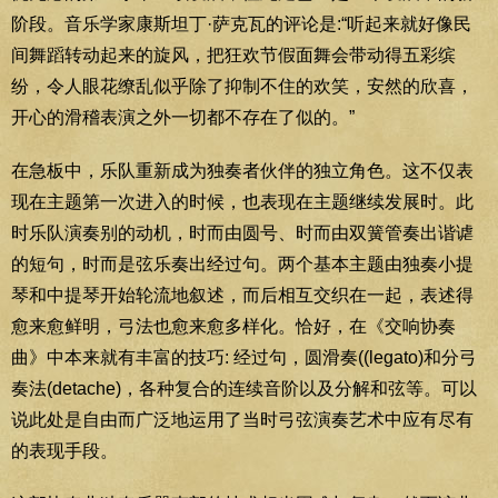
阶段。音乐学家康斯坦丁·萨克瓦的评论是:“听起来就好像民
间舞蹈转动起来的旋风，把狂欢节假面舞会带动得五彩缤
纷，令人眼花缭乱似乎除了抑制不住的欢笑，安然的欣喜，
开心的滑稽表演之外一切都不存在了似的。”
在急板中，乐队重新成为独奏者伙伴的独立角色。这不仅表
现在主题第一次进入的时候，也表现在主题继续发展时。此
时乐队演奏别的动机，时而由圆号、时而由双簧管奏出谐谑
的短句，时而是弦乐奏出经过句。两个基本主题由独奏小提
琴和中提琴开始轮流地叙述，而后相互交织在一起，表述得
愈来愈鲜明，弓法也愈来愈多样化。恰好，在《交响协奏
曲》中本来就有丰富的技巧: 经过句，圆滑奏((legato)和分弓
奏法(detache)，各种复合的连续音阶以及分解和弦等。可以
说此处是自由而广泛地运用了当时弓弦演奏艺术中应有尽有
的表现手段。