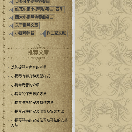
贝多芬小提琴协奏曲
维瓦尔第小提琴协奏曲_四季
四大小提琴协奏曲名曲
关于提琴文章
小提琴体裁
作曲家文献
推荐文章
选购提琴对声音的考量
小提琴有哪几种类型样式
小提琴泛音的介绍
小提琴的保养防护方法
小提琴弦枕的安装制作方法
小提琴音柱的安装位置及安装方法
小提琴琴码的安装位置及琴弦的安装
方法