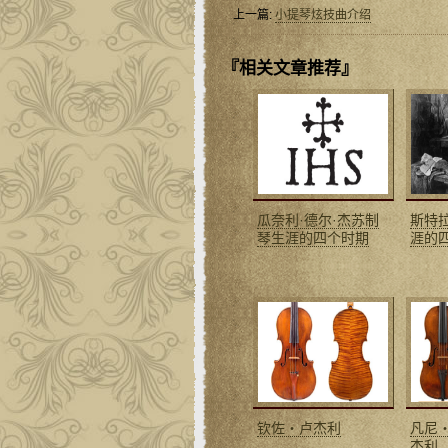
上一篇:
小提琴炫技曲介绍
『相关文章推荐』
瓜奈利·德尔·杰苏制
斯特
琴生涯的四个时期
涯的
钦佐‧卢杰利
凡尼
杰利