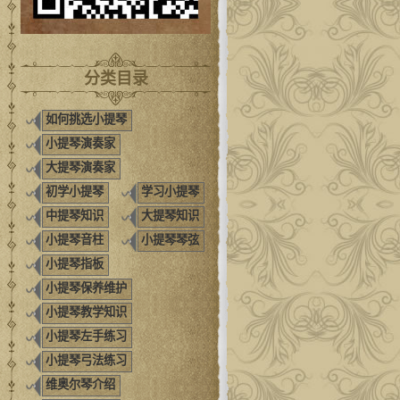
分类目录
如何挑选小提琴
小提琴演奏家
大提琴演奏家
初学小提琴
学习小提琴
中提琴知识
大提琴知识
小提琴音柱
小提琴琴弦
小提琴指板
小提琴保养维护
小提琴教学知识
小提琴左手练习
小提琴弓法练习
维奥尔琴介绍