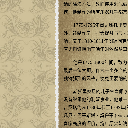
纳的涂漆方法，改而使用近似威尼斯
何，他制作的所有乐器几乎都富
1775-1795年间是斯
外，还制作了一些大提琴与尺寸
纳，又于1810-1811年间
有史料证明他于晚年时依然从事
他是1775-1800年间
最后一位大师。作为一个多产的
独特强烈的风格，使克里蒙纳的
斯托里奥尼的儿子朱塞佩 (Gius
没有继承他的制琴事业，他唯一的学徒是他
，罗塔约从1780年代至179
凡尼‧巴蒂斯塔‧契鲁蒂 (Giovanni
奏家高度的评价，宽广厚实与清