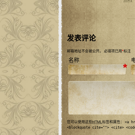
发表评论
邮箱地址不会被公开。
必填项已用
*
标注
名称
*
您可以使用这些
HTML
标签和属性：
<a h
<blockquote cite=""> <cite> <cod