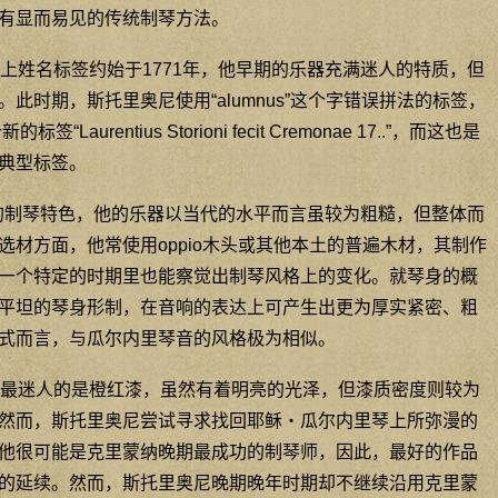
有显而易见的传统制琴方法。
上姓名标签约始于1771年，他早期的乐器充满迷人的特质，但
此时期，斯托里奥尼使用“alumnus”这个字错误拼法的标签，
aurentius Storioni fecit Cremonae 17..”，而这也是
典型标签。
己的制琴特色，他的乐器以当代的水平而言虽较为粗糙，但整体而
选材方面，他常使用oppio木头或其他本土的普遍木材，其制作
一个特定的时期里也能察觉出制琴风格上的变化。就琴身的概
平坦的琴身形制，在音响的表达上可产生出更为厚实紧密、粗
式而言，与瓜尔内里琴音的风格极为相似。
最迷人的是橙红漆，虽然有着明亮的光泽，但漆质密度则较为
然而，斯托里奥尼尝试寻求找回耶稣‧瓜尔内里琴上所弥漫的
他很可能是克里蒙纳晚期最成功的制琴师，因此，最好的作品
的延续。然而，斯托里奥尼晚期晚年时期却不继续沿用克里蒙