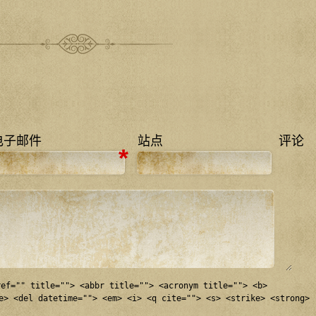
电子邮件
站点
评论
*
ref="" title=""> <abbr title=""> <acronym title=""> <b>
e> <del datetime=""> <em> <i> <q cite=""> <s> <strike> <strong>