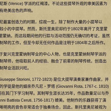
 (Venice) 学派的红褐漆。不论这些提琴外观的审美因素为
有绝美出色的声响。
托里奥尼最富创造力的时期，综观一生，除了制作大量的小提琴以
较小的中提琴。然而，斯托里奥尼却约于1802年离开了克里蒙
返回克里蒙纳，而这段期间他的行踪与活动范围仍无确切的考证，虽然
制琴的工作，但至今却无任何作品是注明于1804年之后所作。
，致力于复兴克里蒙纳制琴业的中心人物，也是克里蒙纳制琴学派的
制琴师，他吸取前人的经验、融合了前辈的制琴传统，创造出
制琴业活跃兴旺。
eppe Storioni, 1772-1823) 是位大提琴演奏家兼作曲家，并
的姻亲乔凡尼‧罗塔 (Giovanni Rota, 1767-c. 1810)
2年间在其门下学习制琴。其制琴生涯长达35年，作品数量足以与乔
 Battista Ceruti, 1756-1817) 媲美。他制作的乐器获得了演
晰明亮的音色非常适合于独奏场合，因此，斯托里奥尼被视为