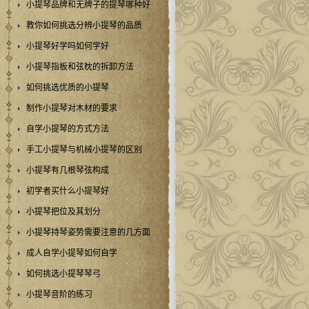
小提琴品牌和无牌子的提琴哪种好
教你如何挑选分辨小提琴的品质
小提琴好学吗如何学好
小提琴指板和弦枕的拆卸方法
如何挑选优质的小提琴
制作小提琴对木材的要求
自学小提琴的方式方法
手工小提琴与机械小提琴的区别
小提琴有几根琴弦构成
初学者买什么小提琴好
小提琴把位及其划分
小提琴持琴姿势需要注意的几方面
成人自学小提琴如何自学
如何挑选小提琴琴弓
小提琴音阶的练习