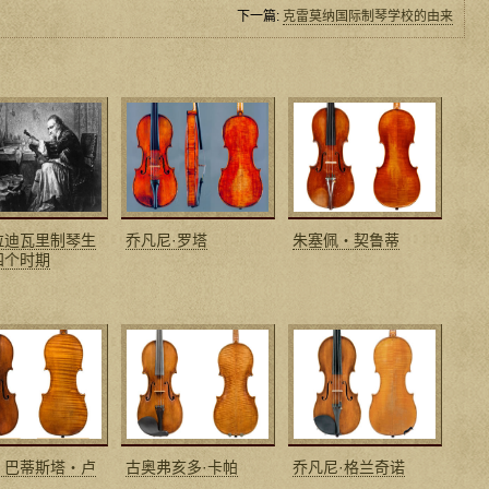
下一篇:
克雷莫纳国际制琴学校的由来
拉迪瓦里制琴生
乔凡尼·罗塔
朱塞佩‧契鲁蒂
四个时期
‧巴蒂斯塔‧卢
古奥弗亥多·卡帕
乔凡尼·格兰奇诺