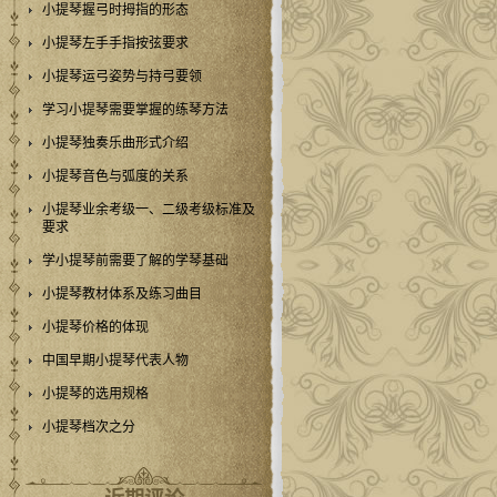
小提琴握弓时拇指的形态
小提琴左手手指按弦要求
小提琴运弓姿势与持弓要领
学习小提琴需要掌握的练琴方法
小提琴独奏乐曲形式介绍
小提琴音色与弧度的关系
小提琴业余考级一、二级考级标准及
要求
学小提琴前需要了解的学琴基础
小提琴教材体系及练习曲目
小提琴价格的体现
中国早期小提琴代表人物
小提琴的选用规格
小提琴档次之分