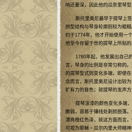
响还要深，因此他的瓜奈里琴型
斯托里奥尼最早于提琴上签
拱型结构与琴身轮廓则较为粗糙。
约于1774年，他才开始使用一个新的标签“L
他至今存留于世的提琴上所贴的
1780年起，他发展出自
言，琴身的比例是非常匀称的。
的提琴型式则变化多端，即使在
念而言，斯托里奥尼设计出较为
犷有力的音色；就提琴的发声方
提琴涂漆的颜色变化多端，
脆弱，容易于镶线处剥损脱落。
漂亮橙红色泽，就这方面而言，
可视为耶稣‧瓜尔内里大师精神