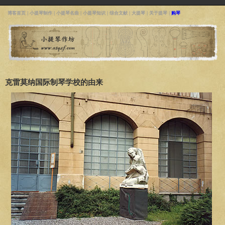
博客首页
|
小提琴制作
|
小提琴名曲
|
小提琴知识
|
综合文献
|
大提琴
|
关于提琴
|
购琴
克雷莫纳国际制琴学校的由来