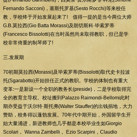
Fernando Sacconi)，塞斯托罗基(Sesto Rocchi)等来校任
教，学校终于开始发展起来了! 值得一提的是当今两位大师
G.B.莫拉西(Gio Batta Morassi)及朗切斯科·毕索罗蒂
(Francesco Bissolotti)在当时虽然尚未取得教职，但已是学
校非常倚重的制琴师了!
三.发展期
70初期莫拉西(Morassi)及毕索罗蒂(Bissolotti)取代史卡拉波
托(Sgarabotto)开始担任正式的教职。学校的体制也有重大
变革:一是新设一个全职的教务长(preside)，二是学校取得完
全的教育主导权。校址搬到Palazzo Raimondi-Bellomi此时
期亦受益于沃尔特·斯托弗(Walter Stauffer)的出钱捐地，大力
赞助，校务得以蓬勃发展。70年代中期开始，外国留学生开
始大量涌进，新进教师也几乎都是本校毕业生如Giorgio
Scolari， Wanna Zambelli， Ezio Scarpini，Claudio