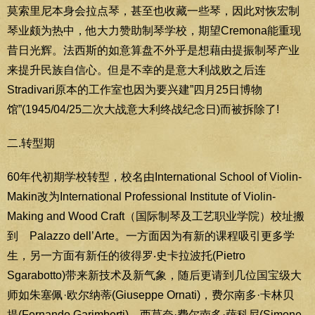
莫索里尼本身会拉点琴，甚至也收藏一些琴，因此对恢宏制
琴业颇为热中，他大力赞助制琴学校，期望Cremona能重现
昔日光辉。法西斯的如意算盘不外乎是想藉由提振制琴产业
来提升民族自信心。但是不幸的是意大利战败之后连
Stradivari原本的工作室也因为要兴建”四月25日博物
馆”(1945/04/25二次大战意大利终战纪念日)而被拆除了!
二.转型期
60年代初期学校转型，校名由International School of Violin-
Makin改为International Professional Institute of Violin-
Making and Wood Craft（国际制琴及工艺职业学院）校址搬
到 Palazzo dell’Arte。一方面因为有新的课程吸引更多学
生，另一方面有新任的彼得罗‧史卡拉波托(Pietro
Sgarabotto)带来新技术及新气象，随后更请到几位国宝级大
师如朱塞佩·欧尔纳蒂(Giuseppe Ornati)，费尔南多·卡林贝
提(Fernando Garimberti)，西莫奈·费尔南多·萨科尼(Simone