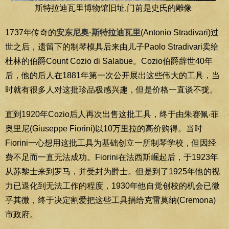
斯特拉迪瓦里博物馆旧址.门前是史氏的雕像
1737年传奇的
安东尼奥·斯特拉迪瓦里
(Antonio Stradivari)过
世之后，遗留下的制琴模具后来由儿子Paolo Stradivari卖给
杜林的伯爵Count Cozio di Salabue。Cozio伯爵辞世40年
后，他的后人在1881年第一次公开展出这些伟大的工具，当
时就有很多人对这批珍品极感兴趣，但是价格一直谈不拢。
直到1920年Cozio后人再次出售这批工具，终于由朱赛佩‧菲
奥里尼(Giuseppe Fiorini)以10万里拉的高价购得。当时
Fiorini一心想用这批工具为基础创立一所制琴学校，但因经
费不足而一直无法成功。Fiorini在法西斯崛起后，于1923年
从苏黎士来到罗马，并受封为爵士。但是到了1925年他的视
力已退化到无法工作的程度，1930年他自觉创校的机会已微
乎其微，终于决定割爱把这些工具捐给克雷莫纳(Cremona)
市政府。