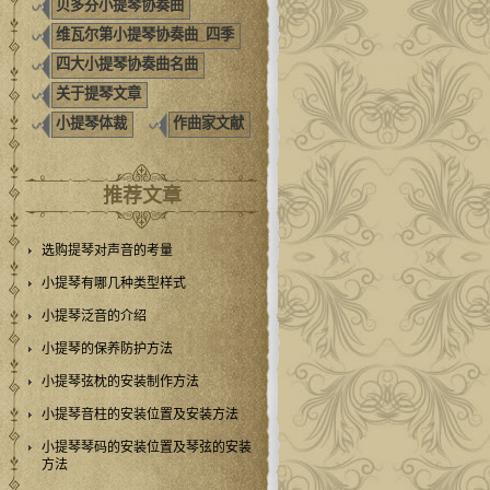
贝多芬小提琴协奏曲
维瓦尔第小提琴协奏曲_四季
四大小提琴协奏曲名曲
关于提琴文章
小提琴体裁
作曲家文献
推荐文章
选购提琴对声音的考量
小提琴有哪几种类型样式
小提琴泛音的介绍
小提琴的保养防护方法
小提琴弦枕的安装制作方法
小提琴音柱的安装位置及安装方法
小提琴琴码的安装位置及琴弦的安装
方法