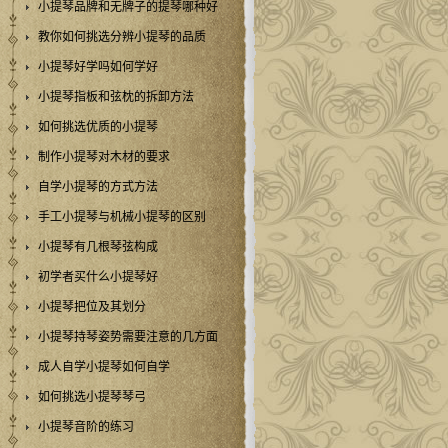
小提琴品牌和无牌子的提琴哪种好
教你如何挑选分辨小提琴的品质
小提琴好学吗如何学好
小提琴指板和弦枕的拆卸方法
如何挑选优质的小提琴
制作小提琴对木材的要求
自学小提琴的方式方法
手工小提琴与机械小提琴的区别
小提琴有几根琴弦构成
初学者买什么小提琴好
小提琴把位及其划分
小提琴持琴姿势需要注意的几方面
成人自学小提琴如何自学
如何挑选小提琴琴弓
小提琴音阶的练习