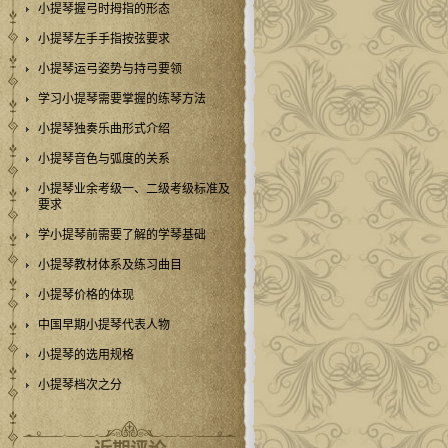
小提琴握弓时拇指的形态
小提琴左手手指按弦要求
小提琴运弓姿势与持弓要领
学习小提琴需要掌握的练琴方法
小提琴独奏乐曲形式介绍
小提琴音色与弧度的关系
小提琴业余考级一、二级考级标准及
要求
学小提琴前需要了解的学琴基础
小提琴教材体系及练习曲目
小提琴价格的体现
中国早期小提琴代表人物
小提琴的选用规格
小提琴档次之分