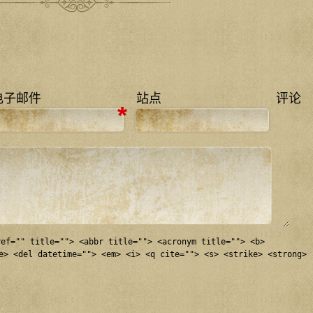
电子邮件
站点
评论
*
ref="" title=""> <abbr title=""> <acronym title=""> <b>
e> <del datetime=""> <em> <i> <q cite=""> <s> <strike> <strong>