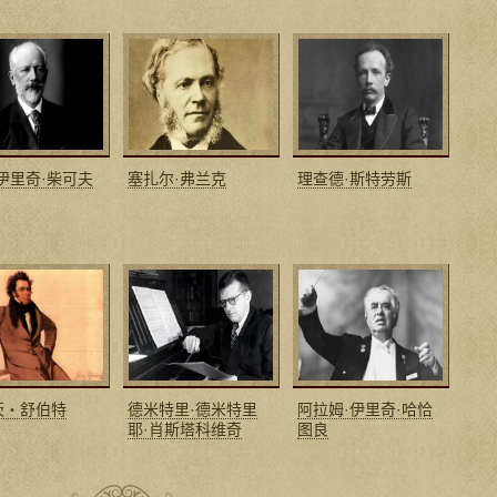
伊里奇·柴可夫
塞扎尔·弗兰克
理查德·斯特劳斯
茨‧舒伯特
德米特里·德米特里
阿拉姆·伊里奇·哈恰
耶·肖斯塔科维奇
图良