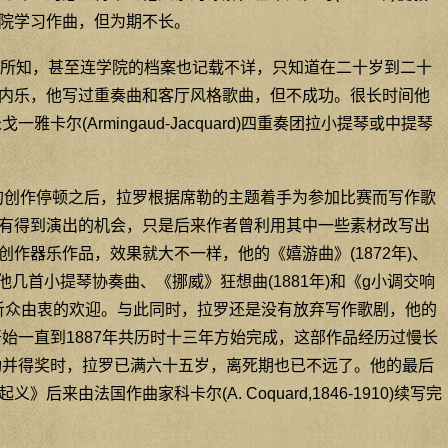
院学习作曲，但为期不长。
所知，甚至连学院的档案也记载不详，只知道在二十岁到二十
内乐，他写过重奏曲和客厅风格歌曲，但不成功。很长时间他
雅卡尔(Armingaud-Jacquard)四重奏团拉小提琴或中提琴
景的创作停顿之后，拉罗根据席勒的主题着手为参加比赛而写作歌
有得到演出的机会，只是后来作者曾利用其中一些素材改写出
作器乐作品，效果就大不一样，他的《嬉游曲》(1872年)、
其他几首小提琴协奏曲、《挪威》狂想曲(1881年)和《g小调交响
都受到听众由衷的欢迎。与此同时，拉罗还是没有放弃写作歌剧，他的
开始一直到1887年共历时十三年方始完成，这部作品经历过慢长
成功并得奖时，拉罗已满六十五岁，离死期也已不远了。他的最后
后来由法国作曲家科卡尔(A. Coquard,1846-1910)续写完