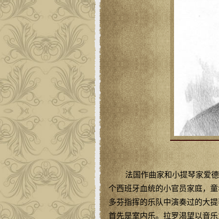
法国作曲家和小提琴家爱德华·拉罗
个西班牙血统的小官员家庭，童
多芬指挥的乐队中演奏过的大提
首先是室内乐。拉罗渴望以音乐为