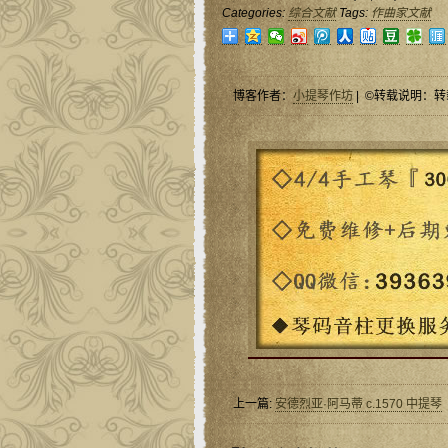
Categories:
综合文献
Tags:
作曲家文献
博客作者：
小提琴作坊
| ©转载说明：转
上一篇:
安德烈亚·阿马蒂 c.1570 中提琴