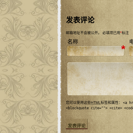
发表评论
邮箱地址不会被公开。
必填项已用
*
标注
名称
*
您可以使用这些
HTML
标签和属性：
<a h
<blockquote cite=""> <cite> <cod