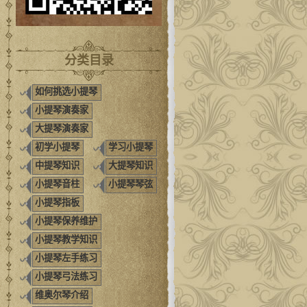
分类目录
如何挑选小提琴
小提琴演奏家
大提琴演奏家
初学小提琴
学习小提琴
中提琴知识
大提琴知识
小提琴音柱
小提琴琴弦
小提琴指板
小提琴保养维护
小提琴教学知识
小提琴左手练习
小提琴弓法练习
维奥尔琴介绍