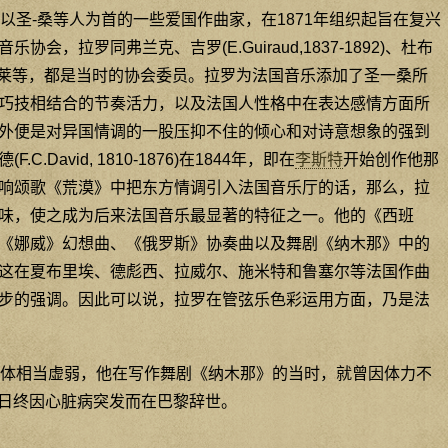
以圣-桑等人为首的一些爱国作曲家，在1871年组织起旨在复兴
会，拉罗同弗兰克、吉罗(E.Guiraud,1837-1892)、杜布
-1924)和福莱等，都是当时的协会委员。拉罗为法国音乐添加了圣一桑所
巧技相结合的节奏活力，以及法国人性格中在表达感情方面所
外便是对异国情调的一股压抑不住的倾心和对诗意想象的强到
.David, 1810-1876)在1844年，即在
李斯特
开始创作他那
响颂歌《荒漠》中把东方情调引入法国音乐厅的话，那么，拉
味，使之成为后来法国音乐最显著的特征之一。他的《西班
《娜威》幻想曲、《俄罗斯》协奏曲以及舞剧《纳木那》中的
这在夏布里埃、德彪西、拉威尔、施米特和鲁塞尔等法国作曲
步的强调。因此可以说，拉罗在管弦乐色彩运用方面，乃是法
体相当虚弱，他在写作舞剧《纳木那》的当时，就曾因体力不
22日终因心脏病突发而在巴黎辞世。