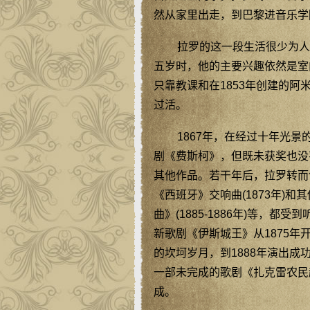
然从家里出走，到巴黎进音乐学
拉罗的这一段生活很少为人
五岁时，他的主要兴趣依然是室
只靠教课和在1853年创建的阿米戈一
过活。
1867年，在经过十年光
剧《费斯柯》，但既未获奖也没
其他作品。若干年后，拉罗转而创
《西班牙》交响曲(1873年)和
曲》(1885-1886年)等，
新歌剧《伊斯城王》从1875年
的坎坷岁月，到1888年演出
一部未完成的歌剧《扎克雷农民起义》
成。