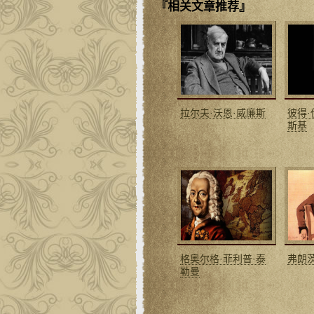
『相关文章推荐』
拉尔夫·沃恩·威廉斯
彼得·
斯基
格奥尔格·菲利普·泰
弗朗
勒曼