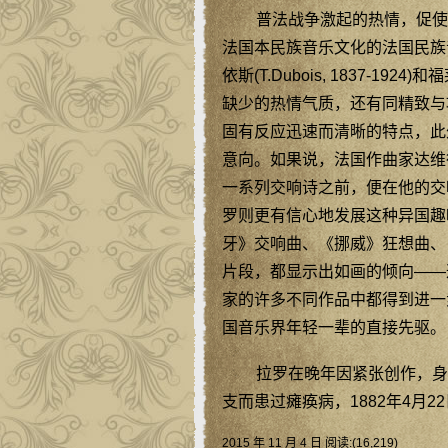
普法战争激起的热情，促使
法国本民族音乐文化的法国民族音乐协
依斯(T.Dubois, 1837
缺少的热情气质，还有同精致与
固有反应迅速而清晰的特点，此
意向。如果说，法国作曲家达维德(F.C
一系列交响诗之前，便在他的交
罗则更有信心地发展这种异国趣
牙》交响曲、《挪威》狂想曲、
片段，都显示出如画的倾向——
家的许多不同作品中都得到进一
国音乐界年轻一辈的直接先驱。
拉罗在晚年因紧张创作，身
支而患过瘫痪病，1882年4月
2015 年 11 月 4 日 阅读:(16,219)