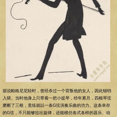
据说帕格尼尼轻时，曾经杀过一个背叛他的女人，因此锒铛
入狱。当时他身上只带着一把小提琴，经年累月，四根琴弦
磨断了三根，竟练就以一条G弦演奏乐曲的功力。这条幸存
的G弦，不只能够拉出旋律，还能模仿各式各样的器乐、动