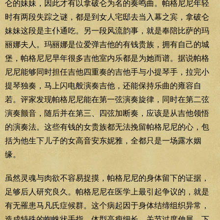
仑的妹妹，因此才有以拿破仑为名的奏鸣曲。帕格尼尼年轻
时有两段失踪之谜，都是到女人宅邸去当入幕之宾，拿破仑
妹妹这段是主仆通吃。另一段风流韵事，就是奉陪比萨的玛
丽娜夫人。玛丽娜是位爱弹吉他的有钱贵族，拥有自己的城
堡，帕格尼尼早年很多吉他室内乐都是为她而谱。据说帕格
尼尼能够同时担任吉他四重奏的吉他手与小提琴手，拉完小
提琴独奏，马上闪电般演奏吉他，还能保持乐曲的雍容自
若。评家发现帕格尼尼能在第一弦演奏旋律，同时在第二弦
演奏颤音，随后并在第三、四弦加断奏，应该是从吉他领悟
的演奏法。这些有钱的女贵族都无法挽留帕格尼尼的心，包
括为他生下儿子的女高音安东妮雅，全都只是一场露水姻
缘。
虽然灵魂与肉欲不容易捉摸，帕格尼尼的身体留下的证据，
足够后人研究良久。帕格尼尼在医学上最引起争议的，就是
有无罹患马凡氏症候群。这个病起因于身体结缔组织异常，
造成特殊的蜘蛛状手指、体型高瘦细长、关节过度伸展、下