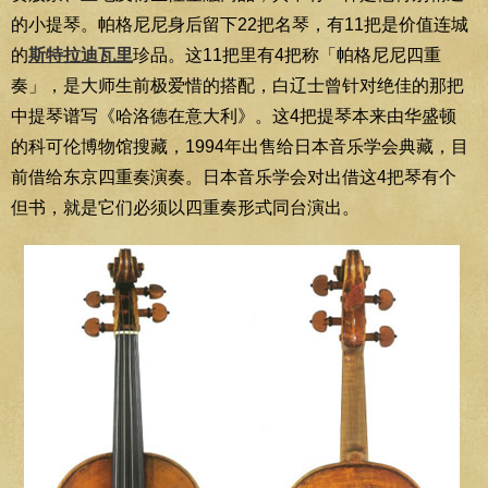
的小提琴。帕格尼尼身后留下22把名琴，有11把是价值连城
的
斯特拉迪瓦里
珍品。这11把里有4把称「帕格尼尼四重
奏」，是大师生前极爱惜的搭配，白辽士曾针对绝佳的那把
中提琴谱写《哈洛德在意大利》。这4把提琴本来由华盛顿
的科可伦博物馆搜藏，1994年出售给日本音乐学会典藏，目
前借给东京四重奏演奏。日本音乐学会对出借这4把琴有个
但书，就是它们必须以四重奏形式同台演出。