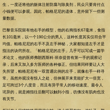
生，一度还将他的躯体注射防腐与除臭剂，民众只要肯付点
小钱便可以参观。因此，帕格尼尼的遗体，意外留下一些测
量数据。
巴黎音乐院留有他右手的模型，他的右拇指长67毫米，食指
长101毫米，以一个190公分的男人，这种长度其实仅符合平
均值。帕格尼尼的右手不及左手神秘，大家都知道左手才是
指法的诀窍所在。「帕格尼尼的左手」几乎可以写成一篇学
术论文，他的医师弗朗西斯科·班奈提曾有第一手的观察记
录，后来又加入多方医师的各种修正。但结果同样要让人大
失所望，帕格尼尼有一双普通比例的左手，就像右手一样寻
常。虽然外观没有惊人之处，但伸展开来竟能扩大一倍宽，
足可跨过3个八度音，而且有异乎常人的移动速度。最令人
诧异的，就是姆指往后翻可以触到小指，彷佛没有肌肉也没
有关节。