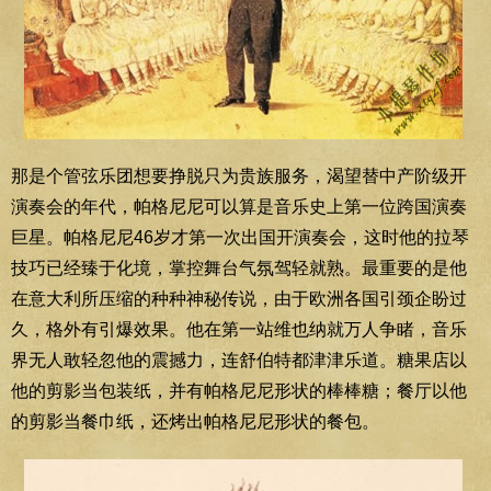
那是个管弦乐团想要挣脱只为贵族服务，渴望替中产阶级开
演奏会的年代，帕格尼尼可以算是音乐史上第一位跨国演奏
巨星。帕格尼尼46岁才第一次出国开演奏会，这时他的拉琴
技巧已经臻于化境，掌控舞台气氛驾轻就熟。最重要的是他
在意大利所压缩的种种神秘传说，由于欧洲各国引颈企盼过
久，格外有引爆效果。他在第一站维也纳就万人争睹，音乐
界无人敢轻忽他的震撼力，连舒伯特都津津乐道。糖果店以
他的剪影当包装纸，并有帕格尼尼形状的棒棒糖；餐厅以他
的剪影当餐巾纸，还烤出帕格尼尼形状的餐包。