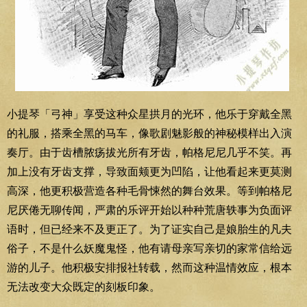
小提琴「弓神」享受这种众星拱月的光环，他乐于穿戴全黑
的礼服，搭乘全黑的马车，像歌剧魅影般的神秘模样出入演
奏厅。由于齿槽脓疡拔光所有牙齿，帕格尼尼几乎不笑。再
加上没有牙齿支撑，导致面颊更为凹陷，让他看起来更莫测
高深，他更积极营造各种毛骨悚然的舞台效果。等到帕格尼
尼厌倦无聊传闻，严肃的乐评开始以种种荒唐轶事为负面评
语时，但已经来不及更正了。为了证实自己是娘胎生的凡夫
俗子，不是什么妖魔鬼怪，他有请母亲写亲切的家常信给远
游的儿子。他积极安排报社转载，然而这种温情效应，根本
无法改变大众既定的刻板印象。