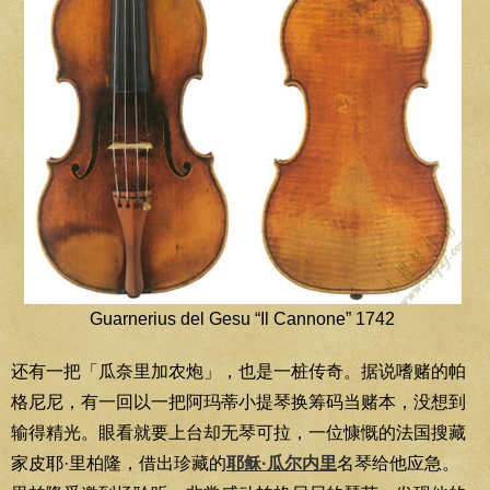
Guarnerius del Gesu “Il Cannone” 1742
还有一把「瓜奈里加农炮」，也是一桩传奇。据说嗜赌的帕
格尼尼，有一回以一把阿玛蒂小提琴换筹码当赌本，没想到
输得精光。眼看就要上台却无琴可拉，一位慷慨的法国搜藏
家皮耶·里柏隆，借出珍藏的
耶稣·瓜尔内里
名琴给他应急。