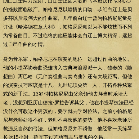
助白辽士两万法朗，白辽士正因为歌剧《本威奴托·切利尼》
的挫败面临破产。帕格尼尼以煽情的口吻，恭维白辽士是贝
多芬以后最伟大的作曲家。几年前白辽士曾为帕格尼尼量身
订做《哈洛德在意大利》，帕格尼尼却以为不够炫技而不列
为常备曲目。不过临终的他应能体会白辽士博大精深，远超
过自己作曲的才情。
身为音乐家，帕格尼尼在演奏的地位，远超过作曲的地位。
他的小提琴协奏曲恐难挤入古典与浪漫派十大，独奏的《随
想曲》离巴哈《无伴奏组曲与奏鸣曲》还有大段距离。但他
的演奏技巧应该是十八、九世纪顶尖第一人，开拓各种炫耀
式的新手法。13岁时帕格尼尼由父亲领他去拜当时乐坛大
老，没想到亚历山德拉·罗拉告诉其父，他在小提琴技法已经
没什么可教这小男孩的，要学就去学对位法。之前小帕格尼
尼与老师处得不好，老师不喜欢他的姿势，他不喜欢老师所
教违反自然的弓法。但帕格尼尼并不骄傲，他经常一天练琴
长达15小时，确实下过苦功而非与魔鬼的交易。