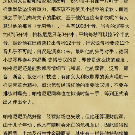
所以有人目睹帕格尼尼演出时，说小提琴有如一片叶子，那
样飘飘欲坠没有重力。那应该不是赞美小提琴的柔软，而是
操之手掌肌肉与关节的柔软。至于他的速度有多快呢？有人
算过他的那首〈无穷动〉，一共有1008个音。当今的演奏大
约4到5分钟，帕格尼尼只花3分钟，平均每秒可以拉5个半的
音。据说他在巴黎曾拉出每秒12个音，行家说每秒要读12个
音几乎不可能，何况是演奏出来。最叫他的头号对手，德国
小提琴界泰斗刘易斯·史博赞叹的是，即使是这么快的速度，
帕格尼尼还是能照顾表情细节与和谐。他的双音、泛音、颤
音、断音、拨弦种种技法，有如义大利歌剧界的美声唱腔一
样夹带革命精神。威尔第曾经暗杠他的重要咏叹调，不要在
排练时曝光，帕格尼尼同样也在排演时留一手，等到正式演
出才使出全力。
帕格尼尼虽然好赌，经营赌场也失败，但他还算理财能家。
由于儿子年幼，他又有随时会死亡的危机意识，因此懂得投
资股票、土地及衍生性金融商品，其中有一样是他特别精通