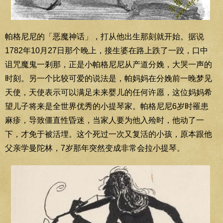
帕格尼尼的「恶魔神话」，打从他出生那刻就开始。据说
1782年10月27日那个晚上，接生婆在路上跌了一跤，口中
诅咒魔鬼一剎那，正是小帕格尼尼从产道分娩，大哭一声的
时刻。另一个比较可爱的说法是，帕妈妈在分娩前一晚梦见
天使，天使表示可以满足未来婴儿的任何许愿，这位妈妈希
望儿子将来是全世界优秀的小提琴家。帕格尼尼6岁时罹患
麻疹，导致僵直性昏迷，当家人要为他入殓时，他动了一
下，才免于被活埋。这个死过一次又复活的小孩，原本跟他
父亲学曼陀林，7岁那年突然变成非常会拉小提琴。