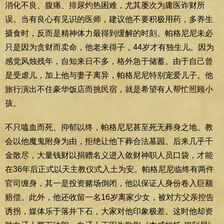
消化不良、腹痛、排尿灼热困难，尤其屡次为庸医诈财所
误。当有良心有见识的医师，建议他不要积极用药，多养生
摄食时，反而是精神体力最得到缓解的时刻。帕格尼尼未必
只是因为贪财而卖命，他老来得子，44岁才有独生儿。因为
感觉风烛残年，自知来日不多，格外急于储蓄。由于自己曾
是受虐儿，加上他与妻子离异，帕格尼尼特别宠爱儿子。他
旅行演出不住豪华饭店而挑民宿，就是希望有人帮忙照顾小
孩。
不只嗑血而死、抑郁以终，帕格尼尼甚至死无葬身之地。教
会以他魔鬼附身为由，拒绝让他下葬合法墓园。后来几乎千
金散尽，大量钱财以捐赠名义进入敛财神职人员口袋，才能
在36年后正式以天主教仪式入土为安。帕格尼尼临终有两件
官司缠身，其一是投资赌场倒闭，他以保证人身份卷入巨额
赔偿。此外，他还收留一名16岁离家少女，被对方父亲控告
诱拐，媒体乐于落井下石，大家对他印象极差。这时他却资