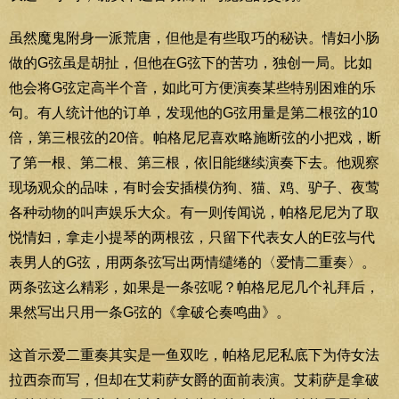
虽然魔鬼附身一派荒唐，但他是有些取巧的秘诀。情妇小肠
做的G弦虽是胡扯，但他在G弦下的苦功，独创一局。比如
他会将G弦定高半个音，如此可方便演奏某些特别困难的乐
句。有人统计他的订单，发现他的G弦用量是第二根弦的10
倍，第三根弦的20倍。帕格尼尼喜欢略施断弦的小把戏，断
了第一根、第二根、第三根，依旧能继续演奏下去。他观察
现场观众的品味，有时会安插模仿狗、猫、鸡、驴子、夜莺
各种动物的叫声娱乐大众。有一则传闻说，帕格尼尼为了取
悦情妇，拿走小提琴的两根弦，只留下代表女人的E弦与代
表男人的G弦，用两条弦写出两情缱绻的〈爱情二重奏〉。
两条弦这么精彩，如果是一条弦呢？帕格尼尼几个礼拜后，
果然写出只用一条G弦的《拿破仑奏鸣曲》。
这首示爱二重奏其实是一鱼双吃，帕格尼尼私底下为侍女法
拉西奈而写，但却在艾莉萨女爵的面前表演。艾莉萨是拿破