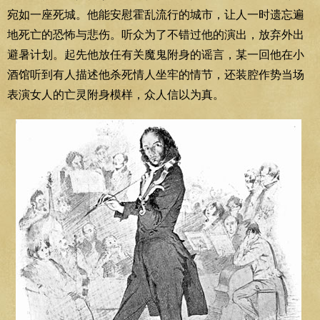
宛如一座死城。他能安慰霍乱流行的城市，让人一时遗忘遍
地死亡的恐怖与悲伤。听众为了不错过他的演出，放弃外出
避暑计划。起先他放任有关魔鬼附身的谣言，某一回他在小
酒馆听到有人描述他杀死情人坐牢的情节，还装腔作势当场
表演女人的亡灵附身模样，众人信以为真。