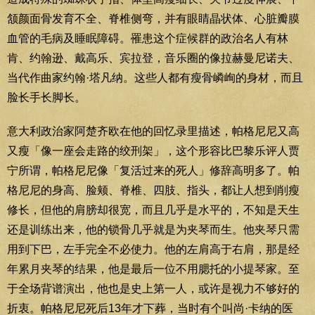
颔颜面骨发育不全、脊椎侧弯，并有眼睛晶状体、心脏瓣膜
血管的毛病及睡眠障碍。罹患这个症候群的政治名人有林
肯、约翰逊、戴高乐、宾拉登，音乐圈的像拉赫曼尼诺夫、
当代作曲家约翰·塔凡纳。这些人都有瘦骨嶙峋的身材，而且
脸长手长脚长。
意大利政治家阿楚齐欧在他的回忆录里描述，帕格尼尼又高
又瘦「像一座会走路的绞刑架」，这个形容比巴黎乐评人贾
宁所谓，帕格尼尼像「复活过来的死人」修辞高明多了。帕
格尼尼的身高、脸颊、脊椎、四肢、指头，都让人想到削瘦
修长，但他的肩膀却很宽，而且几乎是水平的，不知是天生
还是训练出来，他的锁骨几乎就是为夹琴而生。他夹琴只需
用到下巴，左手完全不必使力。他的左肩高于右肩，那是经
年累月夹琴的结果，他是最后一位不用腮托的小提琴家。至
于全场背谱演出，他也是史上第一人，或许是视力不够好的
折衷。帕格尼尼死后13年才下葬，当时有个叫尚·卡纳的医