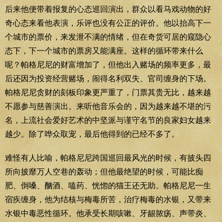
后来他便带着报复的心态巡回演出，群众以看马戏动物的好
奇心态来看他表演，乐评也没有公正的评价。他以抬高下一
个城市的票价，来发泄不满的情绪，但在奇货可居的窥隐心
态下，下一个城市的票房又能满座。这样的循环带来什么
呢？帕格尼尼的财富增加了，但他出入赌场的频率更多，最
后还因为投资经营赌场，闹得名利双失、官司缠身的下场。
帕格尼尼贪财的刻板印象更严重了，门票其贵无比，越来越
不愿参与慈善演出。来听他音乐会的，因为越来越不堪的污
名，上流社会爱好艺术的中坚派与谨守名节的良家妇女越来
越少。除了哗众取宠，最后他得到的已经不多了。
难怪有人比喻，帕格尼尼跨国巡回最风光的时候，有披头四
所向披靡万人空巷的轰动；但他最绝望的时候，可能比痴
肥、倒嗓、酗酒、嗑药、恍惚的猫王还无助。帕格尼尼一生
宿疾缠身，他为结核与梅毒所苦，治疗梅毒的水银，又带来
水银中毒恶性循环。他承受长期咳嗽、牙龈脓疡、声带炎、