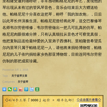
里柏隆受邀到场聆听，非常感动帕格尼尼的琴艺，发现他的
琴出现从未有过的管风琴音色，音乐会结束后大方赠送给
他。帕格尼尼十分喜欢这把琴，称呼「我的加农炮」，日后
以此琴长伴演奏生涯。帕格尼尼曾经将此琴，送交巴黎修琴
名师韦尔劳密维修，韦尔劳密做出一把几可乱真的仿琴。帕
格尼尼肉眼很难分辨，只有认真细拉从音色才可察觉真假，
他把复制品送给最钟爱的入室弟子西佛利。里柏隆曾希望瓜
尔内里琴只属于帕格尼尼一人，请他将来捐给博物馆，帕格
尼尼的儿子依约捐给家乡热那亚博物馆，目前连同韦尔劳密
仿制的那把成双珍藏。
Posted on 3月 1, 2016
Tags：
关于提琴文章
Categories：
关于提琴