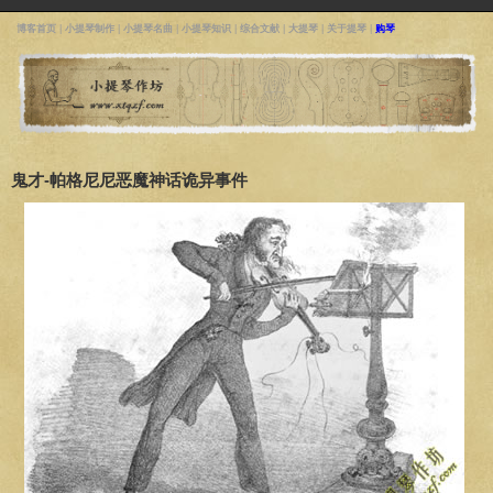
博客首页
|
小提琴制作
|
小提琴名曲
|
小提琴知识
|
综合文献
|
大提琴
|
关于提琴
|
购琴
鬼才-帕格尼尼恶魔神话诡异事件