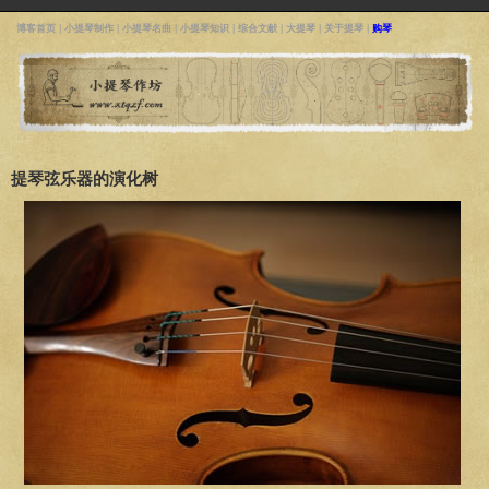
博客首页
|
小提琴制作
|
小提琴名曲
|
小提琴知识
|
综合文献
|
大提琴
|
关于提琴
|
购琴
提琴弦乐器的演化树