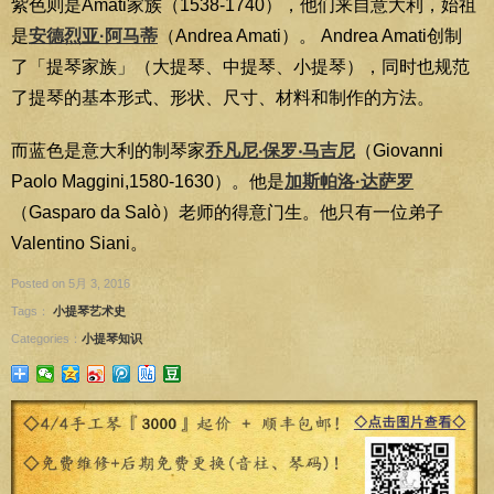
紫色则是Amati家族（1538-1740），他们来自意大利，始祖
是
安德烈亚·阿马蒂
（Andrea Amati）。 Andrea Amati创制
了「提琴家族」（大提琴、中提琴、小提琴），同时也规范
了提琴的基本形式、形状、尺寸、材料和制作的方法。
而蓝色是意大利的制琴家
乔凡尼‧保罗‧马吉尼
（Giovanni
Paolo Maggini,1580-1630）。他是
加斯帕洛·达萨罗
（Gasparo da Salò）老师的得意门生。他只有一位弟子
Valentino Siani。
Posted on 5月 3, 2016
Tags：
小提琴艺术史
Categories：
小提琴知识