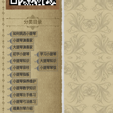
分类目录
如何挑选小提琴
小提琴演奏家
大提琴演奏家
初学小提琴
学习小提琴
中提琴知识
大提琴知识
小提琴音柱
小提琴琴弦
小提琴指板
小提琴保养维护
小提琴教学知识
小提琴左手练习
小提琴弓法练习
维奥尔琴介绍