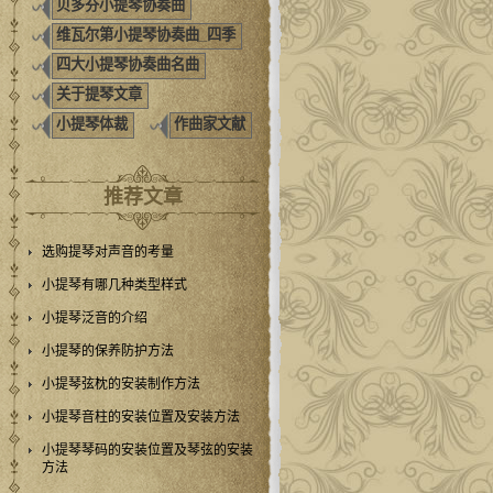
贝多芬小提琴协奏曲
维瓦尔第小提琴协奏曲_四季
四大小提琴协奏曲名曲
关于提琴文章
小提琴体裁
作曲家文献
推荐文章
选购提琴对声音的考量
小提琴有哪几种类型样式
小提琴泛音的介绍
小提琴的保养防护方法
小提琴弦枕的安装制作方法
小提琴音柱的安装位置及安装方法
小提琴琴码的安装位置及琴弦的安装
方法