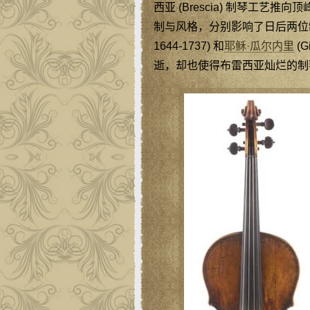
西亚 (Brescia) 制琴工
制与风格，分别影响了日后两位
1644-1737) 和
耶稣·瓜尔内里
(G
逝，却也使得布雷西亚灿烂的制