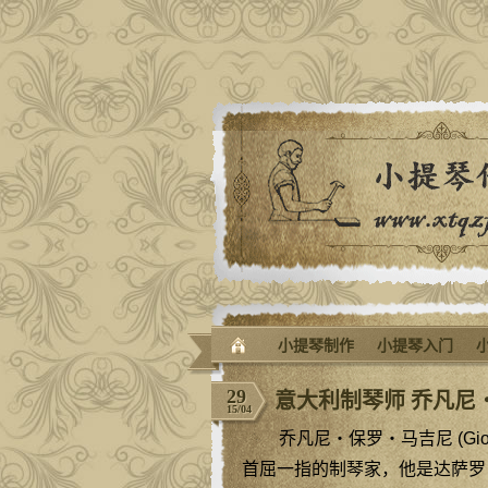
小提琴制作
小提琴入门
29
意大利制琴师 乔凡尼
15/04
乔凡尼‧保罗‧马吉尼 (Giovanni
首屈一指的制琴家，他是达萨罗 (Gaspa