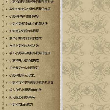
小提琴品牌和无牌子的提琴哪种好
教你如何挑选分辨小提琴的品质
小提琴好学吗如何学好
小提琴指板和弦枕的拆卸方法
如何挑选优质的小提琴
制作小提琴对木材的要求
自学小提琴的方式方法
手工小提琴与机械小提琴的区别
小提琴有几根琴弦构成
初学者买什么小提琴好
小提琴把位及其划分
小提琴持琴姿势需要注意的几方面
成人自学小提琴如何自学
如何挑选小提琴琴弓
小提琴音阶的练习