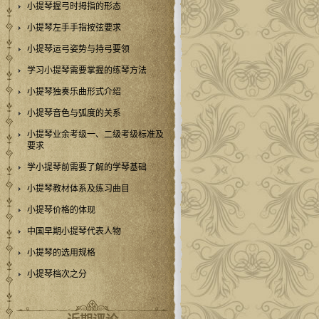
小提琴握弓时拇指的形态
小提琴左手手指按弦要求
小提琴运弓姿势与持弓要领
学习小提琴需要掌握的练琴方法
小提琴独奏乐曲形式介绍
小提琴音色与弧度的关系
小提琴业余考级一、二级考级标准及
要求
学小提琴前需要了解的学琴基础
小提琴教材体系及练习曲目
小提琴价格的体现
中国早期小提琴代表人物
小提琴的选用规格
小提琴档次之分