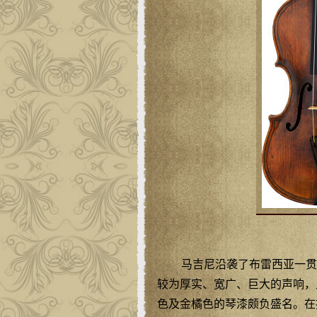
马吉尼沿袭了布雷西亚一贯
较为厚实、宽广、巨大的声响，
色及金橘色的琴漆颇负盛名。在