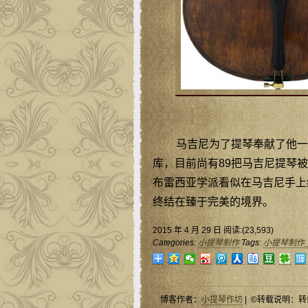
马吉尼为了提琴奉献了他一生
库，目前尚有89把马吉尼提琴
布雷西亚学派看似在马吉尼手上
终结在臻于完美的境界。
2015 年 4 月 29 日 阅读:(23,593)
Categories:
小提琴制作
Tags:
小提琴制作
博客作者：
小提琴作坊
| ©转载说明：转