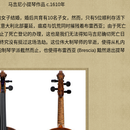
马吉尼小提琴作品 c.1610年
娜的女子结婚，婚后共育有10名子女，然而，只有5位顺利存活下
始在意大利北部蔓延，瘟疫与饥荒同时摧残着布雷西亚；由于死亡
止了死亡登记的办理，这也是我们无法得知马吉尼确切死亡日
终究没有挺过这场浩劫。这位伟大制琴师的早逝，使得从札内
相承的制琴学派截然而止，也使得布雷西亚 (Brescia) 黯然退出提琴