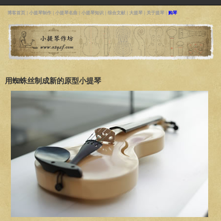
博客首页
|
小提琴制作
|
小提琴名曲
|
小提琴知识
|
综合文献
|
大提琴
|
关于提琴
|
购琴
用蜘蛛丝制成新的原型小提琴