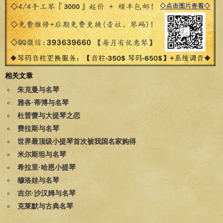
相关文章
朱克曼与名琴
雅各·蒂博与名琴
杜普蕾与大提琴之恋
费拉斯与名琴
世界最顶级小提琴首次被我国名家购得
米尔斯坦与名琴
希拉里·哈恩小提琴
穆洛娃与名琴
吉尔·沙汉姆与名琴
克莱默与古典名琴