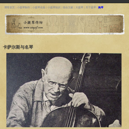
博客首页
|
小提琴制作
|
小提琴名曲
|
小提琴知识
|
综合文献
|
大提琴
|
关于提琴
|
购琴
卡萨尔斯与名琴