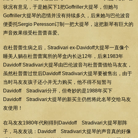
状况有意见，于是她买下1把Goffriller大提琴，但她与
Goffriller大提琴的恋情并没有持续多久，后来她与巴伦波音
便委托Sergio Peresson订制一把大提琴，这把新琴有巨大的
声音效果很受杜普蕾喜爱。
在杜普蕾生病之后，Stradivari ex-Davidoff大提琴一直像个
睡美人躺在杜普蕾寓所的琴盒内长达12年，后来1983年
Davidoff Stradivari大提琴由巴伦波音与杜普蕾借给马友友，
虽然杜普蕾过世后Davidoff Stradivari大提琴要被售出，由于
当时马友友孩子还小并无力购买，他不得不短暂与
Davidoff Stradivari分开，但奇妙的是1988年买下
Davidoff Stradivari大提琴的新买主仍然将此名琴交给马友
友使用！
在马友友1980年代刚得到Davidoff Stradivari大提琴那阵
子，马友友说：Davidoff Stradivari大提琴的声音真的好像