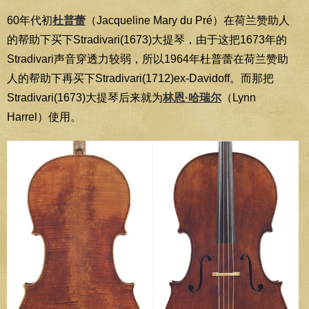
60年代初
杜普蕾
（Jacqueline Mary du Pré）在荷兰赞助人
的帮助下买下Stradivari(1673)大提琴，由于这把1673年的
Stradivari声音穿透力较弱，所以1964年杜普蕾在荷兰赞助
人的帮助下再买下Stradivari(1712)ex-Davidoff。而那把
Stradivari(1673)大提琴后来就为
林恩·哈瑞尔
（Lynn
Harrel）使用。