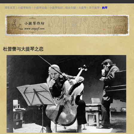
博客首页
|
小提琴制作
|
小提琴名曲
|
小提琴知识
|
综合文献
|
大提琴
|
关于提琴
|
购琴
杜普蕾与大提琴之恋