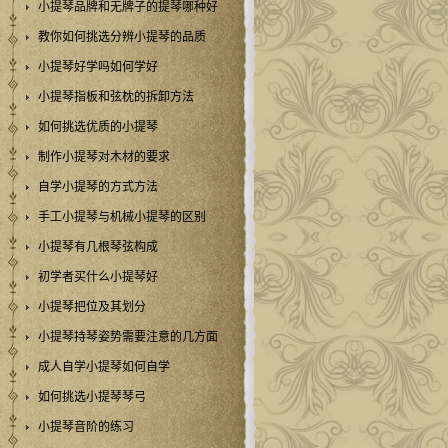
小提琴品牌和无牌子的提琴哪种好
教你如何挑选分辨小提琴的品质
小提琴好学吗如何学好
小提琴指板和弦枕的拆卸方法
如何挑选优质的小提琴
制作小提琴对木材的要求
自学小提琴的方式方法
手工小提琴与机械小提琴的区别
小提琴有几根琴弦构成
初学者买什么小提琴好
小提琴把位及其划分
小提琴持琴姿势需要注意的几方面
成人自学小提琴如何自学
如何挑选小提琴琴弓
小提琴音阶的练习