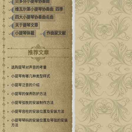
贝多芬小提琴协奏曲
维瓦尔第小提琴协奏曲_四季
四大小提琴协奏曲名曲
关于提琴文章
小提琴体裁
作曲家文献
推荐文章
选购提琴对声音的考量
小提琴有哪几种类型样式
小提琴泛音的介绍
小提琴的保养防护方法
小提琴弦枕的安装制作方法
小提琴音柱的安装位置及安装方法
小提琴琴码的安装位置及琴弦的安装
方法