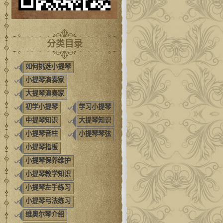
分类目录
如何挑选小提琴
小提琴演奏家
大提琴演奏家
初学小提琴
学习小提琴
中提琴知识
大提琴知识
小提琴音柱
小提琴琴弦
小提琴指板
小提琴保养维护
小提琴教学知识
小提琴左手练习
小提琴弓法练习
维奥尔琴介绍