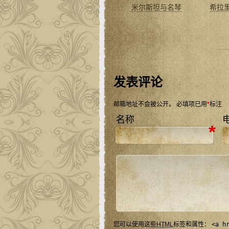
米尔斯坦与名琴
希拉
发表评论
邮箱地址不会被公开。
必填项已用
*
标注
名称
*
您可以使用这些
HTML
标签和属性：
<a h