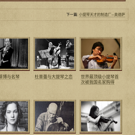
下一篇:
小提琴天才的制造厂─奥德萨
·蒂博与名琴
杜普蕾与大提琴之恋
世界最顶级小提琴首
次被我国名家购得