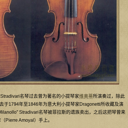
ollo” Stradivari名琴过去曾为著名的小提琴家
维奥蒂
所演奏过，除此
于1794年至1846年为意大利小提琴家Dragonetti所收藏及演
, Milanollo” Stradivari名琴被菲拉斯的遗族卖出，之后这把琴曾来
erre Amoyal）手上。