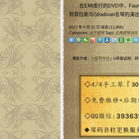
在EMI发行的DVD中，Faure: 
到菲拉斯与Stradivari名琴的演
2017 年 4 月 22 日 阅读:(11,966)
Categories:
关于提琴
Tags:
古典提琴动向
博客作者：
小提琴作坊
| ©转载说明：转