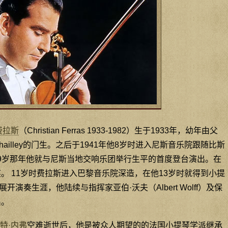
费拉斯
（Christian Ferras 1933-1982）生于1933年，幼年由父
Chailley的门生。之后于1941年他8岁时进入尼斯音乐院跟随比斯
i）习琴，9岁那年他就与尼斯当地交响乐团举行生平的首度登台演出。在
奖。 11岁时费拉斯进入巴黎音乐院深造，在他13岁时就得到小提
演奏生涯，他陆续与指挥家亚伯·沃夫（Albert Wolff）及保
出。
特·内弗
空难逝世后，他是被众人期望的的法国小提琴学派继承