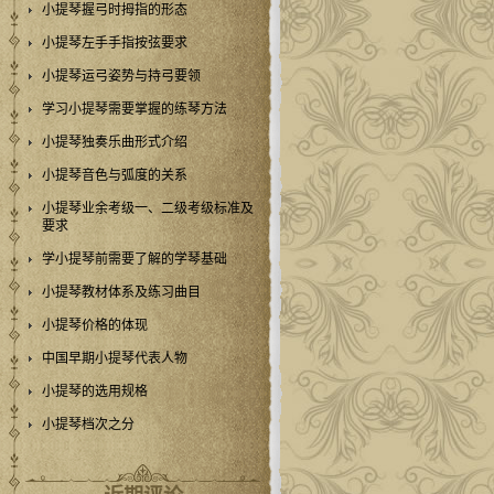
小提琴握弓时拇指的形态
小提琴左手手指按弦要求
小提琴运弓姿势与持弓要领
学习小提琴需要掌握的练琴方法
小提琴独奏乐曲形式介绍
小提琴音色与弧度的关系
小提琴业余考级一、二级考级标准及
要求
学小提琴前需要了解的学琴基础
小提琴教材体系及练习曲目
小提琴价格的体现
中国早期小提琴代表人物
小提琴的选用规格
小提琴档次之分