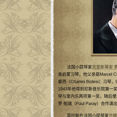
法国小提琴家
克里斯蒂安·
亲启蒙习琴，他父亲是Marcel 
泰西（Charles Bistes
1943年他得到尼斯音乐院第一
琴与室内乐两项第一奖，随后便展开
罗·帕瑞（Paul Paray）合作演
菲拉斯在法国小提琴家
吉娜