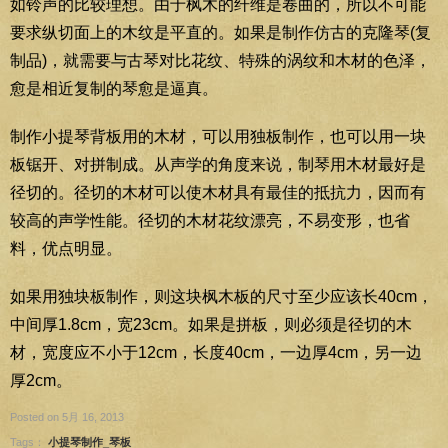
如铃声的比较理想。由于枫木的纤维是卷曲的，所以不可能
要求纵切面上的木纹是平直的。如果是制作仿古的克隆琴(复
制品)，就需要与古琴对比花纹、特殊的涡纹和木材的色泽，
愈是相近复制的琴愈是逼真。
制作小提琴背板用的木材，可以用独板制作，也可以用一块
板锯开、对拼制成。从声学的角度来说，制琴用木材最好是
径切的。径切的木材可以使木材具有最佳的抵抗力，因而有
较高的声学性能。径切的木材花纹漂亮，不易变形，也省
料，优点明显。
如果用独块板制作，则这块枫木板的尺寸至少应该长40cm，
中间厚1.8cm，宽23cm。如果是拼板，则必须是径切的木
材，宽度应不小于12cm，长度40cm，一边厚4cm，另一边
厚2cm。
Posted on 5月 16, 2013
Tags：
小提琴制作_琴板