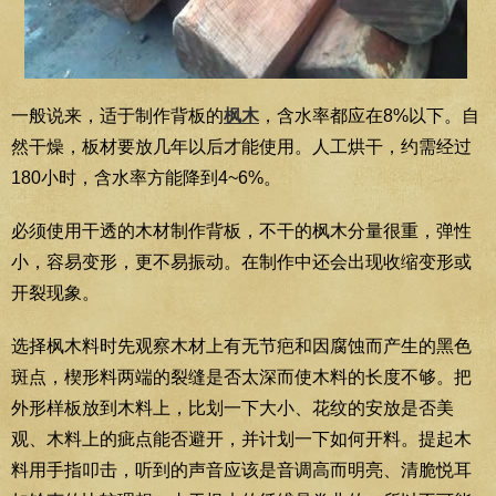
一般说来，适于制作背板的
枫木
，含水率都应在8%以下。自
然干燥，板材要放几年以后才能使用。人工烘干，约需经过
180小时，含水率方能降到4~6%。
必须使用干透的木材制作背板，不干的枫木分量很重，弹性
小，容易变形，更不易振动。在制作中还会出现收缩变形或
开裂现象。
选择枫木料时先观察木材上有无节疤和因腐蚀而产生的黑色
斑点，楔形料两端的裂缝是否太深而使木料的长度不够。把
外形样板放到木料上，比划一下大小、花纹的安放是否美
观、木料上的疵点能否避开，并计划一下如何开料。提起木
料用手指叩击，听到的声音应该是音调高而明亮、清脆悦耳