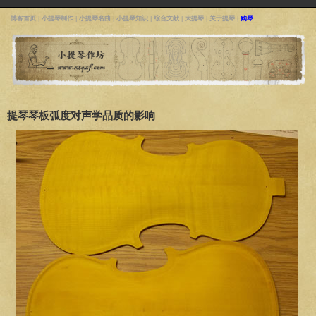
博客首页
|
小提琴制作
|
小提琴名曲
|
小提琴知识
|
综合文献
|
大提琴
|
关于提琴
|
购琴
提琴琴板弧度对声学品质的影响