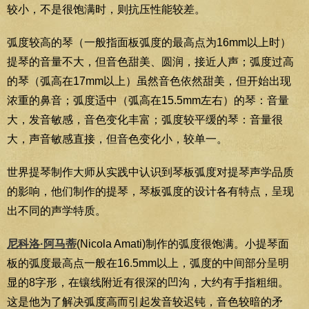
较小，不是很饱满时，则抗压性能较差。
弧度较高的琴（一般指面板弧度的最高点为16mm以上时）
提琴的音量不大，但音色甜美、圆润，接近人声；弧度过高
的琴（弧高在17mm以上）虽然音色依然甜美，但开始出现
浓重的鼻音；弧度适中（弧高在15.5mm左右）的琴：音量
大，发音敏感，音色变化丰富；弧度较平缓的琴：音量很
大，声音敏感直接，但音色变化小，较单一。
世界提琴制作大师从实践中认识到琴板弧度对提琴声学品质
的影响，他们制作的提琴，琴板弧度的设计各有特点，呈现
出不同的声学特质。
尼科洛·阿马蒂
(Nicola Amati)制作的弧度很饱满。小提琴面
板的弧度最高点一般在16.5mm以上，弧度的中间部分呈明
显的8字形，在镶线附近有很深的凹沟，大约有手指粗细。
这是他为了解决弧度高而引起发音较迟钝，音色较暗的矛