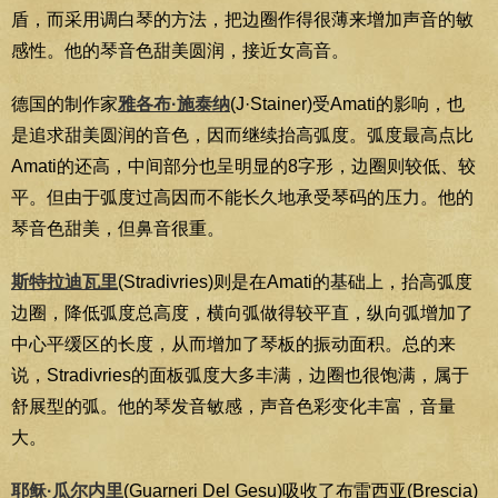
盾，而采用调白琴的方法，把边圈作得很薄来增加声音的敏
感性。他的琴音色甜美圆润，接近女高音。
德国的制作家
雅各布·施泰纳
(J·Stainer)受Amati的影响，也
是追求甜美圆润的音色，因而继续抬高弧度。弧度最高点比
Amati的还高，中间部分也呈明显的8字形，边圈则较低、较
平。但由于弧度过高因而不能长久地承受琴码的压力。他的
琴音色甜美，但鼻音很重。
斯特拉迪瓦里
(Stradivries)则是在Amati的基础上，抬高弧度
边圈，降低弧度总高度，横向弧做得较平直，纵向弧增加了
中心平缓区的长度，从而增加了琴板的振动面积。总的来
说，Stradivries的面板弧度大多丰满，边圈也很饱满，属于
舒展型的弧。他的琴发音敏感，声音色彩变化丰富，音量
大。
耶稣·瓜尔内里
(Guarneri Del Gesu)吸收了布雷西亚(Brescia)