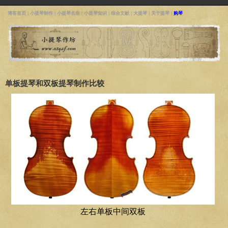
博客首页
|
小提琴制作
|
小提琴名曲
|
小提琴知识
|
综合文献
|
大提琴
|
关于提琴
|
购琴
单板提琴和双板提琴制作比较
左右单板中间双板