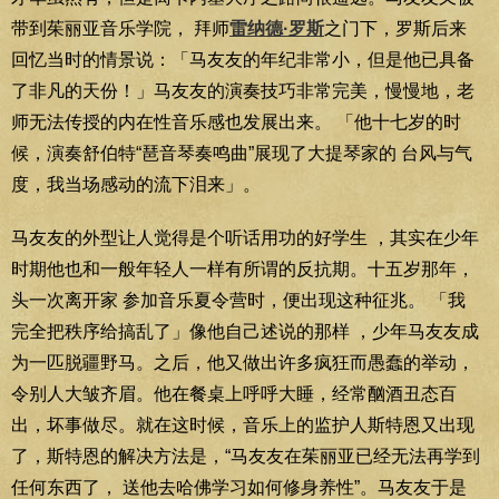
带到茱丽亚音乐学院， 拜师
雷纳德·罗斯
之门下，罗斯后来
回忆当时的情景说：「马友友的年纪非常小，但是他已具备
了非凡的天份！」马友友的演奏技巧非常完美，慢慢地，老
师无法传授的内在性音乐感也发展出来。 「他十七岁的时
候，演奏舒伯特“琶音琴奏鸣曲”展现了大提琴家的 台风与气
度，我当场感动的流下泪来」。
马友友的外型让人觉得是个听话用功的好学生 ，其实在少年
时期他也和一般年轻人一样有所谓的反抗期。十五岁那年，
头一次离开家 参加音乐夏令营时，便出现这种征兆。 「我
完全把秩序给搞乱了」像他自己述说的那样 ，少年马友友成
为一匹脱疆野马。之后，他又做出许多疯狂而愚蠢的举动，
令别人大皱齐眉。他在餐桌上呼呼大睡，经常酗酒丑态百
出，坏事做尽。就在这时候，音乐上的监护人斯特恩又出现
了，斯特恩的解决方法是，“马友友在茱丽亚已经无法再学到
任何东西了， 送他去哈佛学习如何修身养性”。马友友于是