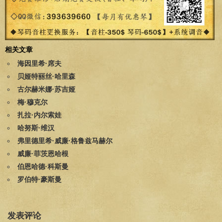
相关文章
海因里希·席夫
贝娅特丽丝·哈里森
古尔赫米娜·苏吉娅
梅·穆克尔
扎拉·内尔索娃
哈努斯·维汉
弗里德里希·威廉·格鲁兹马赫尔
威廉·菲茨恩哈根
伯恩哈德·科斯曼
罗伯特·豪斯曼
发表评论