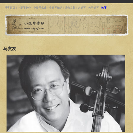
博客首页
|
小提琴制作
|
小提琴名曲
|
小提琴知识
|
综合文献
|
大提琴
|
关于提琴
|
购琴
马友友