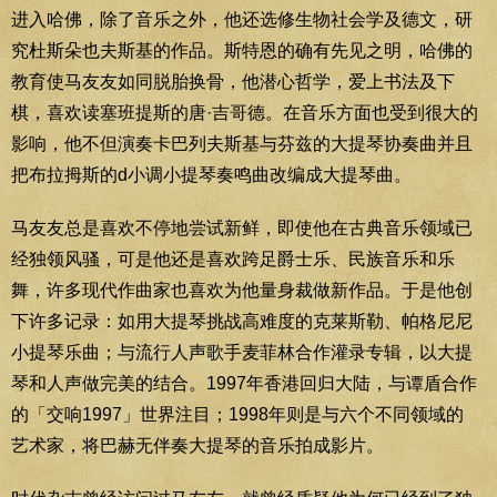
进入哈佛，除了音乐之外，他还选修生物社会学及德文，研
究杜斯朵也夫斯基的作品。斯特恩的确有先见之明，哈佛的
教育使马友友如同脱胎换骨，他潜心哲学，爱上书法及下
棋，喜欢读塞班提斯的唐·吉哥德。在音乐方面也受到很大的
影响，他不但演奏卡巴列夫斯基与芬兹的大提琴协奏曲并且
把布拉拇斯的d小调小提琴奏鸣曲改编成大提琴曲。
马友友总是喜欢不停地尝试新鲜，即使他在古典音乐领域已
经独领风骚，可是他还是喜欢跨足爵士乐、民族音乐和乐
舞，许多现代作曲家也喜欢为他量身裁做新作品。于是他创
下许多记录：如用大提琴挑战高难度的克莱斯勒、帕格尼尼
小提琴乐曲；与流行人声歌手麦菲林合作灌录专辑，以大提
琴和人声做完美的结合。1997年香港回归大陆，与谭盾合作
的「交响1997」世界注目；1998年则是与六个不同领域的
艺术家，将巴赫无伴奏大提琴的音乐拍成影片。