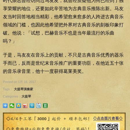
时代杂志曾经访问过马友友，就曾经质疑他为何已经到了独
享荣耀的地位，还要如此辛苦地为古典音乐推陈出新。马友
友当时回答地相当精彩，他希望愈来愈多的人跨进古典音乐
领域的门槛，也因此他希望把外界对古典音乐的刻板印象打
破。他说：「试想，巴赫音乐不也是当年最流行的乐曲
吗？」
于是，马友友在音乐上的贡献，不只是古典音乐优秀的器乐
手而已，反而是世纪末音乐推广的重要功臣，在他近五十张
的音乐录音里，他十一度获得葛莱美奖。
Posted on 1月 16, 2017
Tags：
大提琴演奏家
Categories：
大提琴