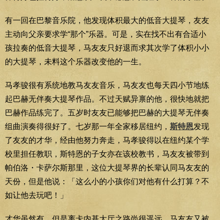
有一回在巴黎音乐院，他发现体积最大的低音大提琴，友友
主动向父亲要求学“那个”乐器。可是，实在找不出有合适小
孩拉奏的低音大提琴，马友友只好退而求其次学了体积小小
的大提琴，未料这个乐器改变他的一生。
马孝骏很有系统地教马友友音乐，马友友也每天四小节地练
起巴赫无伴奏大提琴作品。不过天赋异禀的他，很快地就把
巴赫作品练完了。五岁时友友已能够把巴赫的大提琴无伴奏
组曲演奏得很好了。七岁那一年全家移居纽约，
斯特恩
发现
了友友的才华，经由他努力奔走，马孝骏得以在纽约某个学
校里担任教职，斯特恩的子女亦在该校教书，马友友被带到
帕伯洛・卡萨尔斯那里，这位大提琴界的长辈认同马友友的
天份，但是他说：「这么小的小孩你们对他有什么打算？不
如让他去玩吧！」
才华虽然有，但是离卡内基大厅之路尚很遥远。马友友又被