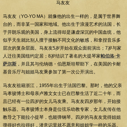
马友友
马友友（YO-YO MA）就像他的出生一样的，是属于世界舞
台的，而非某一国家和地域。他出生于浪漫艺术的法国，长
于开朗乐观的美国，身上流得却是谦虚深沉的中国血统，他
似乎天生就比别人擅于接触不同文化的敏感，和拿捏音乐多
层次的复杂层面。马友友5岁开始在观众面前演出；7岁与家
人迁往美国纽约定居；8岁结识了著名的大提琴家
帕伯洛·卡
萨尔斯
，并且其与伦纳德・伯恩斯坦帮助下，在美国的卡耐
基音乐厅与姐姐马友乘参加了第一次公开演出。
马友友祖籍浙江，1955年出生于法国巴黎。那时，他的父亲
马孝骏博士和母亲卢雅文女士已在巴黎生活了近二十年，而
且已经有一位四岁的女儿马友乘。马友友四岁那年，开始接
触乐器。马孝骏博士本身是位弦乐幼教专家，女儿友传在他
教导之下能拉小提琴，也能弹钢琴。四岁的马友友觉得姐姐
弹得好也拉得好，潜意识里就不愿意和姐姐学一样的乐器。