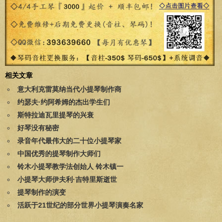
相关文章
意大利克雷莫纳当代小提琴制作商
约瑟夫·约阿希姆的杰出学生们
斯特拉迪瓦里提琴的兴衰
好琴没有秘密
录音年代最伟大的二十位小提琴家
中国优秀的提琴制作大师们
铃木小提琴教学法创始人 铃木镇一
小提琴大师伊夫利·吉特里斯逝世
提琴制作的演变
活跃于21世纪的部分世界小提琴演奏名家