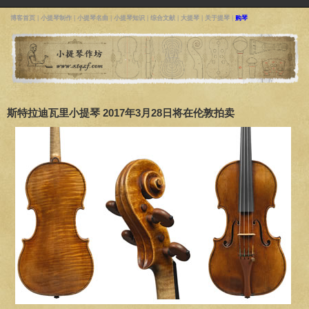
博客首页
|
小提琴制作
|
小提琴名曲
|
小提琴知识
|
综合文献
|
大提琴
|
关于提琴
|
购琴
斯特拉迪瓦里小提琴 2017年3月28日将在伦敦拍卖