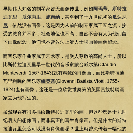
早期伟大知名的制琴家皆无画像传世，例如
阿玛蒂
、
斯特拉
迪瓦里
、
瓜尔内里
、
施泰纳
，甚至到了十九世纪初的
瓜达尼
尼
，依然没有画像，这是因为从前的制琴家属工匠之流，接
受的教育并不多，社会地位也不高，自然不会有人为他们留
下画像纪念，他们也不曾效法上流人士聘画师画像留念。
而音乐家作曲家属于艺术家，是受人尊敬的高尚人士，所以
比斯特拉迪瓦里早一世代的音乐家蒙台威尔第(Claudio
Monteverdi, 1567-1643)就有精致的肖像画，而比斯特拉迪
瓦里稍晚的音乐家
维奥蒂
(Giovanni Battista Viotti, 1755-
1824)也有画像，这还是一位欣赏维奥第的英国贵族特聘画
家去为他写生的。
虽然现在有很多描绘斯特拉迪瓦里的画，但这些都是十九世
纪后人的想像画，而非真正的写生肖像画。但是伟大的斯特
拉迪瓦里怎么可以没有肖像画呢？世上就曾流传着一幅他的