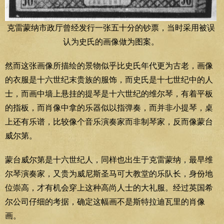
克雷蒙纳市政厅曾经发行一张五十分的钞票，当时采用被误
认为史氏的画像做为图案。
然而这张画像所描绘的景物似乎比史氏年代更为古老，画像
的衣服是十六世纪末贵族的服饰，而史氏是十七世纪中的人
士，而画中墙上悬挂的提琴是十六世纪的维尔琴，有着平板
的指板，而肖像中拿的乐器似以指弹奏，而并非小提琴，桌
上还有乐谱，比较像个音乐演奏家而非制琴家，反而像蒙台
威尔第。
蒙台威尔第是十六世纪人，同样也出生于克雷蒙纳，最早维
尔琴演奏家，又贵为威尼斯圣马可大教堂的乐队长，身份地
位崇高，才有机会穿上这种高尚人士的大礼服。经过英国希
尔公司仔细的考据，确定这幅画不是斯特拉迪瓦里的肖像
画。