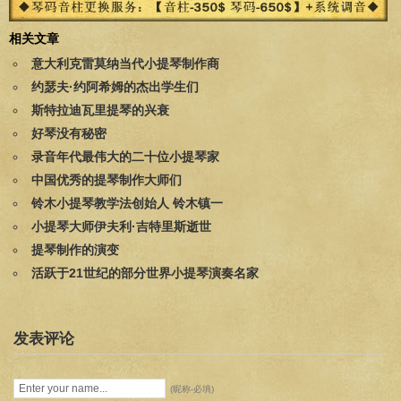
相关文章
意大利克雷莫纳当代小提琴制作商
约瑟夫·约阿希姆的杰出学生们
斯特拉迪瓦里提琴的兴衰
好琴没有秘密
录音年代最伟大的二十位小提琴家
中国优秀的提琴制作大师们
铃木小提琴教学法创始人 铃木镇一
小提琴大师伊夫利·吉特里斯逝世
提琴制作的演变
活跃于21世纪的部分世界小提琴演奏名家
发表评论
(昵称-必填)