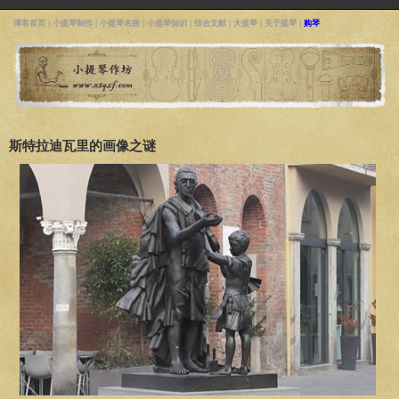
博客首页
|
小提琴制作
|
小提琴名曲
|
小提琴知识
|
综合文献
|
大提琴
|
关于提琴
|
购琴
斯特拉迪瓦里的画像之谜