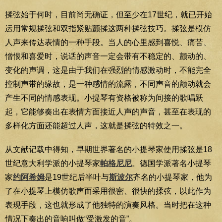
揉弦始于何时，目前尚无确证，但至少在17世纪，就已开始
运用常规揉弦和双指紧贴颤揉这两种揉弦技巧。揉弦是模仿
人声来传达表情的一种手段。当人的心里感到喜悦、痛苦、
憎恨和喜爱时，说话的声音一定会带有不稳定的、颤动的、
变化的声调，这是由于我们在强烈的情感激动时，不能完全
控制声带的缘故，是一种感情的流露，不同声音的颤动就会
产生不同的情感表现。小提琴有资格被称为间接的歌唱跃
起，它能够奏出在表情方面接近人声的声音，甚至在表现的
多样化方面还能超过人声，这就是揉弦的特效之一。
从文献记载中得知，早期世界著名的小提琴家使用揉弦是18
世纪意大利学派的小提琴家
帕格尼尼
。德国学派著名小提琴
家
约阿希姆
是19世纪后半叶与
斯波尔
齐名的小提琴家，他为
了在小提琴上模仿歌声而采用很密、很快的揉弦，以此作为
表现手段，这也就形成了他独特的演奏风格。当时把在这种
情况下奏出的音响叫做“受激发的音”。