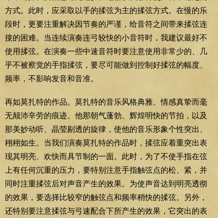
方式。此时，应采取以手的揉弦为主的揉弦方式。在慢的乐
段时，更要注重解决因节奏的严谨，给音符之间带来揉弦连
接的困难。当连续演奏连弓较快的小音符时，我建议最好不
使用揉弦。在演奏一些中速音符时要注意使用非常少的、几
乎不被察觉的手指揉弦，要尽可能做到控制好揉弦的幅度、
频率，不影响发音和音准。
再如莫扎特的作品。莫扎特的音乐风格典雅、情感真挚而毫
无颠沛辛劳的痕迹。他那朝气蓬勃、辉煌明快的节拍，以及
那美妙动听、晶莹剔透的旋律，使他的音乐形象个性突出、
栩栩如生。当我们演奏莫扎特的作品时，揉弦应着重突出表
现其明亮、欢快而具节制的一面。此时，为了不使手指在弦
上有任何沉重的压力，要特别注意手指触弦点的松、紧，并
同时注重揉弦后对声音产生的效果。为使声音达到明亮透彻
的效果，要选择比较窄的触弦点和频率稍快的揉弦。另外，
还特别要注意揉弦与弓速配合下所产生的效果，它突出的表