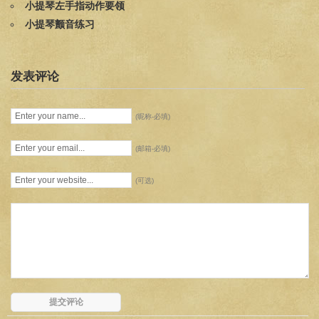
小提琴左手指动作要领
小提琴颤音练习
发表评论
(昵称-必填)
(邮箱-必填)
(可选)