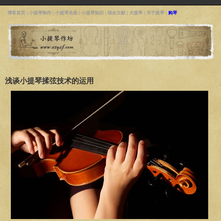
博客首页
|
小提琴制作
|
小提琴名曲
|
小提琴知识
|
综合文献
|
大提琴
|
关于提琴
|
购琴
浅谈小提琴揉弦技术的运用