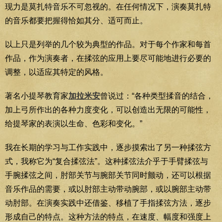
现力是莫扎特音乐不可忽视的。在任何情况下，演奏莫扎特
的音乐都要把握得恰如其分、适可而止。
以上只是列举的几个较为典型的作品。对于每个作家和每首
作品，作为演奏者，在揉弦的应用上要尽可能地进行必要的
调整，以适应其特定的风格。
著名小提琴教育家
加拉米安
曾说过：“各种类型揉音的结合，
加上弓所作出的各种力度变化，可以创造出无限的可能性，
给提琴家的表演以生命、色彩和变化。”
我在长期的学习与工作实践中，逐步摸索出了另一种揉弦方
式，我称它为“复合揉弦法”。这种揉弦法介乎于手臂揉弦与
手腕揉弦之间，肘部关节与腕部关节同时颤动，还可以根据
音乐作品的需要，或以肘部主动带动腕部，或以腕部主动带
动肘部。在演奏实践中还借鉴、移植了手指揉弦方法，逐步
形成自己的特点。这种方法的特点，在速度、幅度和强度上