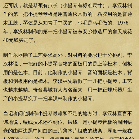
还可以，就是琴颈有点长（小提琴有标准尺寸）。李汉林制
作的第一把小提琴琴板是用普通松木做的，粘胶用的是普通
木工胶，琴弦是从知青手中买的，弓毛是马毛做的。1976
年，李汉林制作的第一把小提琴被东安乡修造厂的俞天成花
40元钱买走了。
制作乐器除了工艺要求高外，对材料的要求也十分挑剔。李
汉林说，一把好的小提琴音箱的面板用的是上等松木，侧板
用的是色木。目前，他制作的小提琴，音箱面板是松木，背
板和侧板用的是桦木。李汉林先后做了十几把小提琴，工艺
也越来越精。奇台县城有人慕名而来，用一把正规乐器厂生
产的小提琴换了一把李汉林制作的小提琴。
当记者问他制作小提琴最难和不足的地方时，李汉林直言不
讳地说，镶线技术还不到位。镶线，是小提琴音板的周围镶
嵌的由两边黑中间白的三片薄木片组成的线条，厚度一般在