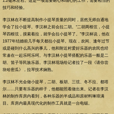
1.2毫米左右。这是一项需要耐心和细心的工作，需要相当的
技巧和经验。
李汉林在不断提高制作小提琴质量的同时，居然无师自通地
学会了拉小提琴。李汉林之前会拉二胡。“二胡两根弦，小提
琴四根弦，摸索着拉，就学会拉小提琴了。”李汉林说，他在
1977年结婚前几乎每天都拉小提琴。现在，农闲、逢年过节
或是碰到什么高兴的事儿，他和附近村爱好乐器的农民也经
常凑在一起乐呵乐呵。与李汉林小提琴搭配的乐器一般是二
胡、笛子等民族乐器。李汉林现场给记者拉了一段《请你尝
块哈密瓜》，拉琴技术娴熟。
李汉林不光会做小提琴，二胡、板胡、三弦、冬不拉、都塔
尔……只要有乐器的样子，他都能照着做出来。记者在李汉
林的制作库房内看到，各种乐器的半成品和原材料琳琅满
目。库房内最具现代化的制作工具就是一台电锯。