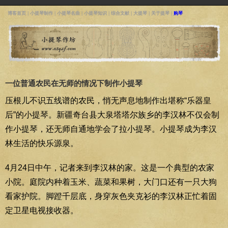
博客首页
|
小提琴制作
|
小提琴名曲
|
小提琴知识
|
综合文献
|
大提琴
|
关于提琴
|
购琴
一位普通农民在无师的情况下制作小提琴
压根儿不识五线谱的农民，悄无声息地制作出堪称“乐器皇
后”的小提琴。新疆奇台县大泉塔塔尔族乡的李汉林不仅会制
作小提琴，还无师自通地学会了拉小提琴。小提琴成为李汉
林生活的快乐源泉。
4月24日中午，记者来到李汉林的家。这是一个典型的农家
小院。庭院内种着玉米、蔬菜和果树，大门口还有一只大狗
看家护院。脚蹬千层底，身穿灰色夹克衫的李汉林正忙着固
定卫星电视接收器。