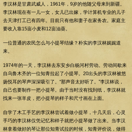
李汉林是甘肃武威人，1961年，9岁的他随父母来到新疆。
李汉林现在有一儿一女，女儿已出嫁，学计算机专业的儿子
去天津打工已有四年。目前只有他和妻子在家务农。家庭主
要收入靠15亩小麦和12亩油葵。
一位普通的农民怎么与小提琴结缘？朴实的李汉林娓娓道
来。
1974年的一天，李汉林去东安乡白杨河村劳动。劳动间歇来
自乌鲁木齐的一位知青拉起了小提琴。20出头的李汉林被悠
扬悦耳的琴声深深吸引了。“那声音太好听了。”李汉林说，
自己也要制作一把小提琴。由于当时没有找到纸，李汉林就
找来一张羊皮，把小提琴的样子和尺寸画在上面。
自学了木工手艺的李汉林尝试着做小提琴，十几天后，心灵
手巧的李汉林仅凭记忆和样子就把小提琴做了出来。当李汉
林拿着做好的琴让那位知青试拉的时候，知青评价说，做得