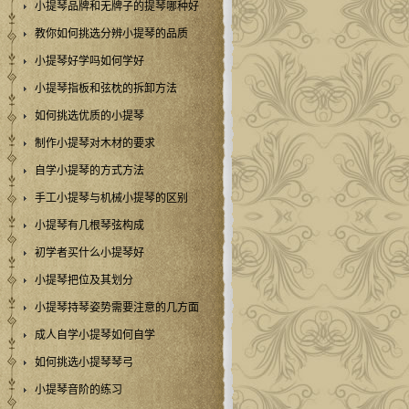
小提琴品牌和无牌子的提琴哪种好
教你如何挑选分辨小提琴的品质
小提琴好学吗如何学好
小提琴指板和弦枕的拆卸方法
如何挑选优质的小提琴
制作小提琴对木材的要求
自学小提琴的方式方法
手工小提琴与机械小提琴的区别
小提琴有几根琴弦构成
初学者买什么小提琴好
小提琴把位及其划分
小提琴持琴姿势需要注意的几方面
成人自学小提琴如何自学
如何挑选小提琴琴弓
小提琴音阶的练习