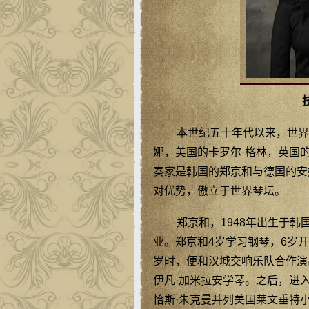
本世纪五十年代以来，世界
娜，美国的卡罗尔·格林，英国
奏家是韩国的郑京和与德国的安
对优势，傲立于世界琴坛。
郑京和，1948年出生于
业。郑京和4岁学习钢琴，6岁
岁时，便和汉城交响乐队合作演
伊凡·加米拉安学琴。之后，进
恰斯·朱克曼并列美国莱文垂特