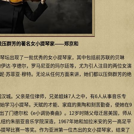
技压群芳的著名女小提琴家——郑京和
琴坛出现了一批优秀的女小提琴家，其中包括前苏联的贝琳
的伊达·亨德尔，罗马尼亚的玛尔廷等，尤为引人注目的两位女演
妮·苏菲亚·穆特。无论从任何方面来讲，她们都以压倒群芳的绝
韩国汉城。父亲是位律师，兄弟姐妹7人之中，有6人从事音乐专
开始学习小提琴。天赋的才能、家庭的熏陶和刻苦勤奋，使她在9
出了门德尔松《e小调协奏曲》。12岁时随父母迁居美国，师从
入纽约朱丽亚音乐学院深造，1967年她和加拉米安的另一高足平
小提琴比赛一等奖。作为亚洲第一位杰出的女小提琴家，结束了