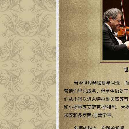
世
当今世界琴坛群星闪烁，而
管他们早已成名，但至今仍处于
们从小得以进入特拉维夫高等音
和小提琴家艾萨克·斯特恩、大
米安和多罗茜·迪蕾学琴。
名师的指点，实践的机遇，