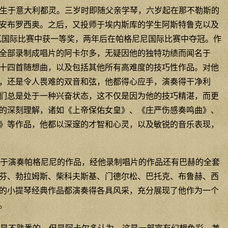
6日出生于意大利都灵。三岁时即随父亲学琴，六岁起在那不勒斯的
安布罗西奥。之后，又投师于埃内斯库的学生阿斯特鲁克以及
瓦国际比赛中获一等奖，两年后在帕格尼尼国际比赛中夺冠。作
全部录制成唱片的阿卡尔多，无疑因他的独特功绩而闻名于
十四首随想曲，以及包括其他所有高难度的技巧性作品。对他
，还是令人畏难的双音和弦，他都得心应手，演奏得干净利
们总是处于一种兴奋状态，这不仅是因为他的技巧精湛，而更
的深刻理解，诸如《上帝保佑女皇》、《庄严伤感奏鸣曲》、
》等作品，他都以深邃的才智和心灵，以及敏锐的音乐表现，
于演奏帕格尼尼的作品，经他录制唱片的作品还有巴赫的全套
芬、勃拉姆斯、柴科夫斯基、门德尔松、巴托克、布鲁赫、西
的小提琴经典作品都演奏得各具风采，充分展现了他作为一个
。