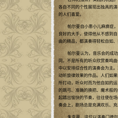
各自不同的个性展现出独具的演
的人们喜爱。
帕尔曼自小患小儿麻痹症，
良好的大手，使得他从不感到自
曲的精品，都演奏得轻松自如、
帕尔曼认为，音乐会的成功
同，不是所有的听众欣赏奏鸣曲
中以安排综合性的演奏会为主。
动听旋律效果的作品。人们如果
所打动，听众时而为他自如的运
的跳弓、准确的换把、魔术般的
起踏出愉快的节奏，往往使在场
奏会上，剧场总是充满欢乐、充
朱克曼，这位以演奏门德尔