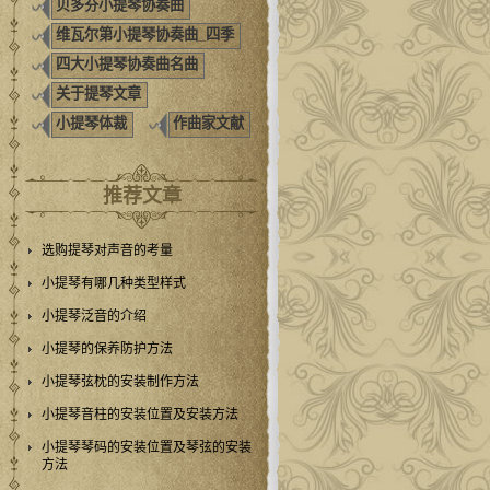
贝多芬小提琴协奏曲
维瓦尔第小提琴协奏曲_四季
四大小提琴协奏曲名曲
关于提琴文章
小提琴体裁
作曲家文献
推荐文章
选购提琴对声音的考量
小提琴有哪几种类型样式
小提琴泛音的介绍
小提琴的保养防护方法
小提琴弦枕的安装制作方法
小提琴音柱的安装位置及安装方法
小提琴琴码的安装位置及琴弦的安装
方法