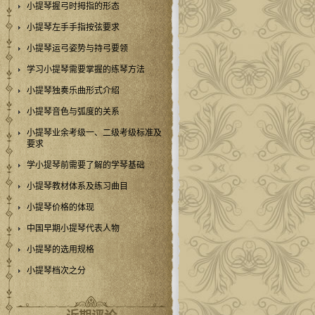
小提琴握弓时拇指的形态
小提琴左手手指按弦要求
小提琴运弓姿势与持弓要领
学习小提琴需要掌握的练琴方法
小提琴独奏乐曲形式介绍
小提琴音色与弧度的关系
小提琴业余考级一、二级考级标准及
要求
学小提琴前需要了解的学琴基础
小提琴教材体系及练习曲目
小提琴价格的体现
中国早期小提琴代表人物
小提琴的选用规格
小提琴档次之分