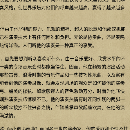
奏风格，使世界乐坛对他们的呼声越来越高，赢得了越来越多
但由于他坚韧的毅力、乐观的精神、超人的聪慧和他那双机能
己在演奏技术上有任何困难和负担。无论是协奏曲，还是奏鸣
热情洋溢。人们听他的演奏是一种真正的享受。
，首先要想到听众喜欢听什么。由于音乐爱好、欣赏水平的不
一类的专场音乐会时都能坐得住，因而，他在频繁的演出活动
那些古典、浪漫时期的音乐作品和一些技巧性乐曲，以及富有
能看到他的演奏录像，就会发现剧场的观众是如何被他的演奏
弓、甜美的揉弦、如歌般迷人的音色激动万分，时而为他飞快
娴熟演奏技巧惊叹不已，他的演奏热情有时连同伤残的两脚一
的听众按捺不住兴奋之情，伴随着掌声欲起座欢舞。在他的演
满激情。
松《e小调协奏曲》而闻名于世的演奏家，他的爱好和个性及其