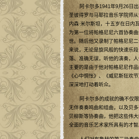
阿卡尔多1941年9月2
圣彼得罗与马耶拉音乐学院师从
内森·米尔斯坦，十五岁在日内
为第一位将帕格尼尼六首协奏曲
世。随后他又录制了帕格尼尼二
来说，无论是旋风般的快速乐段
落、准确无误，听他的演奏，人
主要的是由于他对帕格尼尼作品
《心中惆怅》、《威尼斯狂欢节
深深地打动着听众。
阿卡尔多的成就的确不仅限
无伴奏奏鸣曲和组曲，以及贝多
贝柳斯等协奏曲，他把这些伟大
全面的音乐艺术家所具有的才智