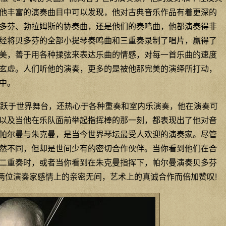
他丰富的演奏曲目中可以发现，他对古典音乐作品有着更深的
多芬、勃拉姆斯的协奏曲，还是他们的奏鸣曲，他都演奏得非
经将贝多芬的全部小提琴奏鸣曲和三重奏录制了唱片，赢得了
美，善于用各种揉弦来表达乐曲的情感，对每一首乐曲的速度
玄虚。人们听他的演奏，更多的是被他那完美的演绎所打动，
中。
跃于世界舞台，还热心于各种重奏和室内乐演奏，他在演奏可
以及当他在乐队面前举起指挥棒的那一刻，都表现出了他对音
帕尔曼与朱克曼，是当今世界琴坛最受人欢迎的演奏家。尽管
然不同，但却是世间少有的密切合作伙伴。当你看到他们在合
二重奏时，或者当你看到在朱克曼指挥下，帕尔曼演奏贝多芬
两位演奏家感情上的亲密无间，艺术上的真诚合作而倍加赞叹!