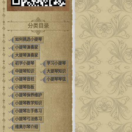
分类目录
如何挑选小提琴
小提琴演奏家
大提琴演奏家
初学小提琴
学习小提琴
中提琴知识
大提琴知识
小提琴音柱
小提琴琴弦
小提琴指板
小提琴保养维护
小提琴教学知识
小提琴左手练习
小提琴弓法练习
维奥尔琴介绍