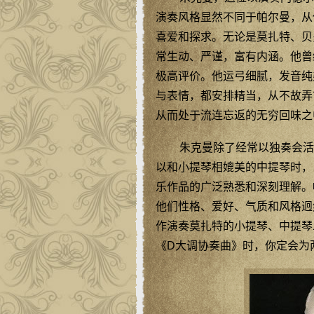
演奏风格显然不同于帕尔曼，从
喜爱和探求。无论是莫扎特、贝
常生动、严谨，富有内涵。他曾
极高评价。他运弓细腻，发音纯
与表情，都安排精当，从不故弄
从而处于流连忘返的无穷回味之
朱克曼除了经常以独奏会活
以和小提琴相媲美的中提琴时，
乐作品的广泛熟悉和深刻理解。
他们性格、爱好、气质和风格迥
作演奏莫扎特的小提琴、中提琴
《D大调协奏曲》时，你定会为