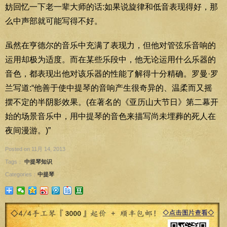
妨回忆一下老一辈大师的话:如果说旋律和低音表现得好，那
么中声部就可能写得不好。
虽然在亨德尔的音乐中充满了表现力，但他对管弦乐音响的
运用却极为适度。而在某些乐段中，他无论运用什么乐器的
音色，都表现出他对该乐器的性能了解得十分精确。罗曼·罗
兰写道:“他善于使中提琴的音响产生很奇异的、温柔而又摇
摆不定的半阴影效果。(在著名的《亚历山大节日》第二幕开
始的场景音乐中，用中提琴的音色来描写尚未埋葬的死人在
夜间漫游。)”
Posted on 11月 14, 2013
Tags：
中提琴知识
Categories：
中提琴