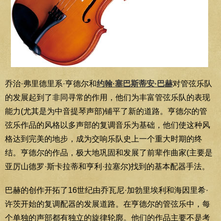
乔治·弗里德里系·亨德尔和
约翰·塞巴斯蒂安·巴赫
对管弦乐队
的发展起到了非同寻常的作用，他们为丰富管弦乐队的表现
能力(尤其是为中音提琴声部)铺平了新的道路。亨德尔的管
弦乐作品的风格以多声部的复调音乐为基础，他们使这种风
格达到完美的地步，成为交响乐队史上一个重大时期的终
结。亨德尔的作品，极大地巩固和发展了前辈作曲家(主要是
亚厉山德罗·斯卡拉蒂和亨利·拉塞尔)找到的基本配器手法。
巴赫的创作开拓了16世纪由乔瓦尼·加勃里埃利和海因里希·
许茨开始的复调配器的发展道路。在亨德尔的管弦乐中，每
个单独的声部都有独立的旋律轮廓。他们的作品主要不是考